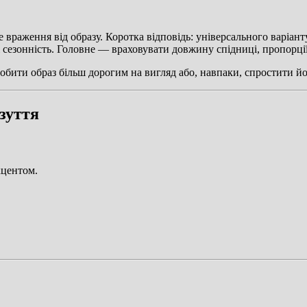
не враження від образу. Коротка відповідь: універсального варіа
і сезонність. Головне — враховувати довжину спідниці, пропорції
обити образ більш дорогим на вигляд або, навпаки, спростити й
зуття
кцентом.