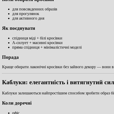
для повсякденних образів
для прогулянок
для активного дня
Як поєднувати
спідниця міді + білі кросівки
А-силует + масивні кросівки
пряма спідниця + мінімалістичні моделі
Порада
Краще обирати лаконічні кросівки без зайвого декору — вони в
Каблуки: елегантність і витягнутий сил
Каблуки залишаються найпростішим способом зробити образ б
Коли доречні
офіс