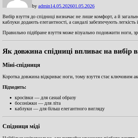
by
admin
14.05.2026
01.05.2026
Вибір взуття до спідниці визначає не лише комфорт, а й загаль
каблуки додають елегантності, а сандалі забезпечують легкість 
Правильно підібране взуття може візуально подовжити ноги, зр
Як довжина спідниці впливає на вибір в
Міні-спідниця
Коротка довжина відкриває ноги, тому взуття стає ключовим а
Підходить:
кросівки — для casual образу
босоніжки — для літа
каблуки — для більш елегантного вигляду
Спідниця міді