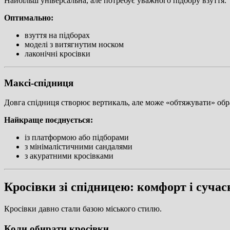
Найбільш універсальна, але потребує уважного підбору взуття.
Оптимально:
взуття на підборах
моделі з витягнутим носком
лаконічні кросівки
Максі-спідниця
Довга спідниця створює вертикаль, але може «обтяжувати» обр
Найкраще поєднується:
із платформою або підборами
з мінімалістичними сандалями
з акуратними кросівками
Кросівки зі спідницею: комфорт і сучас
Кросівки давно стали базою міського стилю.
Коли обирати кросівки