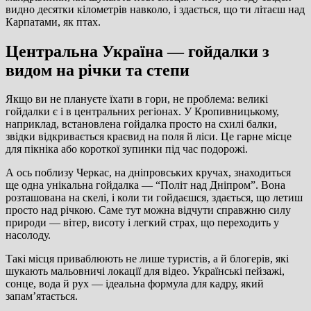
видно десятки кілометрів навколо, і здається, що ти літаєш над
Карпатами, як птах.
Центральна Україна — гойдалки з
видом на річки та степи
Якщо ви не плануєте їхати в гори, не проблема: великі
гойдалки є і в центральних регіонах. У Кропивницькому,
наприклад, встановлена гойдалка просто на схилі балки,
звідки відкривається краєвид на поля й ліси. Це гарне місце
для пікніка або короткої зупинки під час подорожі.
А ось поблизу Черкас, на дніпровських кручах, знаходиться
ще одна унікальна гойдалка — “Політ над Дніпром”. Вона
розташована на скелі, і коли ти гойдаєшся, здається, що летиш
просто над річкою. Саме тут можна відчути справжню силу
природи — вітер, висоту і легкий страх, що переходить у
насолоду.
Такі місця приваблюють не лише туристів, а й блогерів, які
шукають мальовничі локації для відео. Українські пейзажі,
сонце, вода й рух — ідеальна формула для кадру, який
запам’ятається.