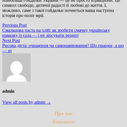
Найбільші гойдалки України — це не просто атракціони. Це
символ свободи, дитячої радості й любові до життя. І,
можливо, саме з такої гойдалки почнеться ваша наступна
історія про політ мрії.
Навігація
Previous
Previous Post
post:
Смальцова паста на хліб: як зробити смачну українську
записів
намазку із сала — і не зіпсувати рецепт
Next
Next Post
post:
Рисова дієта: очищення чи самонавіювання? Що працює, а що
— ні
admin
View all posts by admin →
Про нас
Контакти