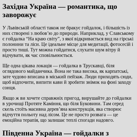
Західна Україна — романтика, що
заворожує
У Львівській області також не бракує гойдалок, і більшість із
них створені з любов’ю до природи. Наприклад, у Славському
є гойдалка “На краю світу”, з якої відкривається вид на гірські
полонини та ліси. Це ідеальне місце для медитації, фотосесій і
просто тиші. Тут можна гойдатися, слухати шум вітру й
відчувати, як час сповільнюється.
Ще одна цікава локація — гойдалка в Трускавці, біля
оглядового майданчика. Вона не така висока, як карпатські,
зате чудово вписана в міський пейзаж. Люди приходять сюди,
щоб відпочити, випити кави й зробити знімок на фоні заходу
сонця.
Якщо ж ви хочете справжніх пригод, вирушайте до гойдалки
в урочищі Протяте Каміння, що біля Буковини. Там серед
скель стоїть масивна дерев’яна конструкція, яка створює
відчуття польоту над лісом. Це не просто розвага — це
емоційна терапія, що залишає теплі спогади надовго.
Південна Україна — гойдалки з