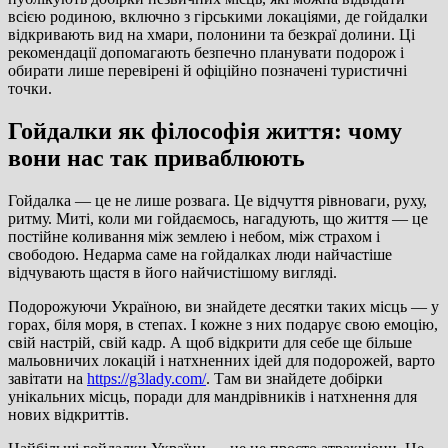
всією родиною, включно з гірськими локаціями, де гойдалки
відкривають вид на хмари, полонини та безкраї долини. Ці
рекомендації допомагають безпечно планувати подорож і
обирати лише перевірені й офіційно позначені туристичні
точки.
Гойдалки як філософія життя: чому
вони нас так приваблюють
Гойдалка — це не лише розвага. Це відчуття рівноваги, руху,
ритму. Миті, коли ми гойдаємось, нагадують, що життя — це
постійне коливання між землею і небом, між страхом і
свободою. Недарма саме на гойдалках люди найчастіше
відчувають щастя в його найчистішому вигляді.
Подорожуючи Україною, ви знайдете десятки таких місць — у
горах, біля моря, в степах. І кожне з них подарує свою емоцію,
свій настрій, свій кадр. А щоб відкрити для себе ще більше
мальовничих локацій і натхненних ідей для подорожей, варто
завітати на
https://g3lady.com/
. Там ви знайдете добірки
унікальних місць, поради для мандрівників і натхнення для
нових відкриттів.