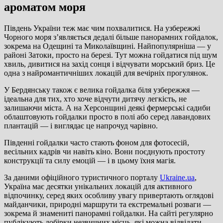
ароматом моря
Південь України теж має чим похвалитися. На узбережжі
Чорного моря з’являється дедалі більше панорамних гойдалок,
зокрема на Одещині та Миколаївщині. Найпопулярніша — у
районі Затоки, просто на березі. Тут можна гойдатися під шум
хвиль, дивитися на захід сонця і відчувати морський бриз. Це
одна з найромантичніших локацій для вечірніх прогулянок.
У Бердянську також є велика гойдалка біля узбережжя —
ідеальна для тих, хто хоче відчути дитячу легкість, не
залишаючи міста. А на Херсонщині деякі фермерські садиби
облаштовують гойдалки просто в полі або серед лавандових
плантацій — і виглядає це напрочуд чарівно.
Південні гойдалки часто стають фоном для фотосесій,
весільних кадрів чи навіть кіно. Вони поєднують простоту
конструкції та силу емоцій — і в цьому їхня магія.
За даними офіційного туристичного порталу
Ukraine.ua
,
Україна має десятки унікальних локацій для активного
відпочинку, серед яких особливу увагу привертають оглядові
майданчики, природні маршрути та екстремальні розваги —
зокрема й знамениті панорамні гойдалки. На сайті регулярно
публікують добірки незвичних місць, які можна відвідати