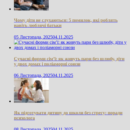
Чому діти не слухаються: 5 помилок, які роблять
навіть люблячі батьки
05 Листопада, 2025
04.11.2025
Сучасні форми сім’ї: як живуть пари без шлюбу, діти
у двох домах і поліаморні союзи
06 Листопада, 2025
04.11.2025
Як підготувати дитину до школи без стресу: поради
психолога
08 Листопада, 2025
04.11.2025