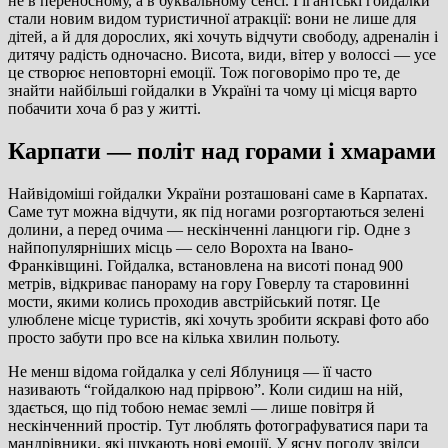
не в переносному, а в буквальному сенсі. Гігантські гойдалки
стали новим видом туристичної атракції: вони не лише для
дітей, а й для дорослих, які хочуть відчути свободу, адреналін і
дитячу радість одночасно. Висота, види, вітер у волоссі — усе
це створює неповторні емоції. Тож поговорімо про те, де
знайти найбільші гойдалки в Україні та чому ці місця варто
побачити хоча б раз у житті.
Карпати — політ над горами і хмарами
Найвідоміші гойдалки України розташовані саме в Карпатах.
Саме тут можна відчути, як під ногами розгортаються зелені
долини, а перед очима — нескінченні ланцюги гір. Одне з
найпопулярніших місць — село Ворохта на Івано-
Франківщині. Гойдалка, встановлена на висоті понад 900
метрів, відкриває панораму на гору Говерлу та старовинні
мости, якими колись проходив австрійський потяг. Це
улюблене місце туристів, які хочуть зробити яскраві фото або
просто забути про все на кілька хвилин польоту.
Не менш відома гойдалка у селі Яблуниця — її часто
називають “гойдалкою над прірвою”. Коли сидиш на ній,
здається, що під тобою немає землі — лише повітря й
нескінченний простір. Тут люблять фотографуватися пари та
мандрівники, які шукають нові емоції. У ясну погоду звідси