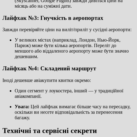
(Skyscanner, Google Flights) завжди дивіться ціни на
місяць або на суміжні дати.
Лайфхак №3: Гнучкість в аеропортах
Завжди перевіряйте ціни на виліт/приліт у сусідні аеропорти:
У великих містах (наприклад, Лондон, Нью-Йорк,
Париж) може бути кілька аеропортів. Переліт до
меншого або віддаленого аеропорту може бути значно
дешевшим.
Лайфхак №4: Складений маршрут
Іноді дешевше авіакупити квитки окремо:
Один сегмент у лоукостера, інший — у традиційної
авіакомпанії.
Увага:
Цей лайфхак вимагає більше часу на пересадку,
оскільки ви несете відповідальність за перенесення
багажу.
Технічні та сервісні секрети