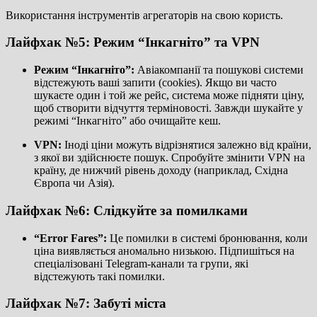
Використання інструментів агрегаторів на свою користь.
Лайфхак №5: Режим “Інкагніто” та VPN
Режим “Інкагніто”:
Авіакомпанії та пошукові системи
відстежують ваші запити (cookies). Якщо ви часто
шукаєте один і той же рейс, система може підняти ціну,
щоб створити відчуття терміновості. Завжди шукайте у
режимі “Інкагніто” або очищайте кеш.
VPN:
Іноді ціни можуть відрізнятися залежно від країни,
з якої ви здійснюєте пошук. Спробуйте змінити VPN на
країну, де нижчий рівень доходу (наприклад, Східна
Європа чи Азія).
Лайфхак №6: Слідкуйте за помилками
“Error Fares”:
Це помилки в системі бронювання, коли
ціна виявляється аномально низькою. Підпишіться на
спеціалізовані Telegram-канали та групи, які
відстежують такі помилки.
Лайфхак №7: Забуті міста