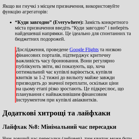
Якщо ви гнучкі з місцем призначення, використовуйте
функцію агрегаторів:
“Куди завгодно” (Everywhere):
Замість конкретного
міста призначення введіть “Куди завгодно” і виберіть
найдешевші напрямки. Це ідеально для спонтанних та
бюджетних подорожей.
Дослідження, проведене
Google Flights
та низкою
фінансових порталів, підтверджує критичну
важливість часу бронювання. Вони регулярно
публікують звіти, які показують, що, хоча
оптимальний час купівлі варіюється, купівля
квитків за 1-2 тижні до вильоту майже завжди
призводить до значної переплати, оскільки ціни
на цьому етапі різко зростають. Це підкреслює, що
планування є найважливішим фінансовим
інструментом при купівлі авіаквитків.
Додаткові хитрощі та лайфхаки
Лайфхак №8: Мінімальний час пересадки
Чим довший час пересадки (лейовер), тим квиток може бути