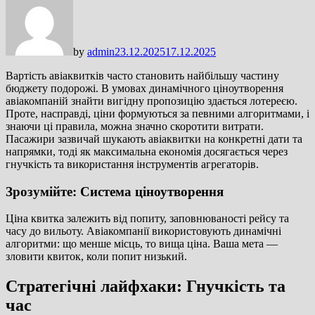
by
admin
23.12.2025
17.12.2025
Вартість авіаквитків часто становить найбільшу частину
бюджету подорожі. В умовах динамічного ціноутворення
авіакомпаній знайти вигідну пропозицію здається лотереєю.
Проте, насправді, ціни формуються за певними алгоритмами, і
знаючи ці правила, можна значно скоротити витрати.
Пасажири зазвичай шукають авіаквитки на конкретні дати та
напрямки, тоді як максимальна економія досягається через
гнучкість та використання інструментів агрегаторів.
Зрозумійте: Система ціноутворення
Ціна квитка залежить від попиту, заповнюваності рейсу та
часу до вильоту. Авіакомпанії використовують динамічні
алгоритми: що менше місць, то вища ціна. Ваша мета —
зловити квиток, коли попит низький.
Стратегічні лайфхаки: Гнучкість та
час