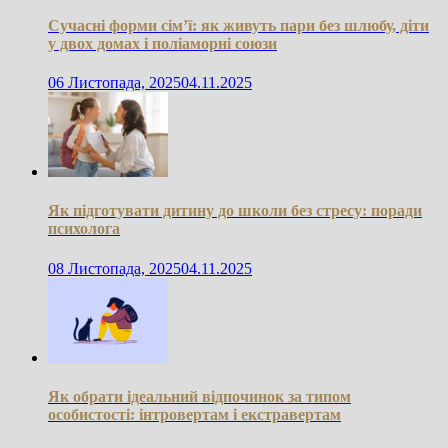
Сучасні форми сім’ї: як живуть пари без шлюбу, діти
у двох домах і поліаморні союзи
06 Листопада, 2025
04.11.2025
Як підготувати дитину до школи без стресу: поради
психолога
08 Листопада, 2025
04.11.2025
Як обрати ідеальний відпочинок за типом
особистості: інтровертам і екстравертам