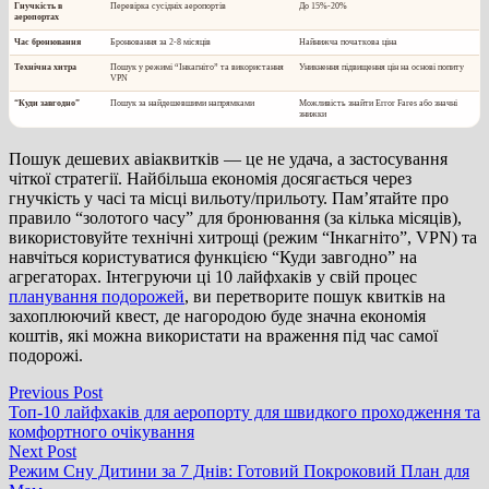
Гнучкість в
Перевірка сусідніх аеропортів
До
15%-20%
аеропортах
Час бронювання
Бронювання за 2-8 місяців
Найнижча початкова ціна
Технічна хитра
Пошук у режимі “Інкагніто” та використання
Уникнення підвищення цін на основі попиту
VPN
“Куди завгодно”
Пошук за найдешевшими напрямками
Можливість знайти Error Fares або значні
знижки
Пошук дешевих авіаквитків — це не удача, а застосування
чіткої стратегії. Найбільша економія досягається через
гнучкість у часі та місці вильоту/прильоту. Пам’ятайте про
правило “золотого часу” для бронювання (за кілька місяців),
використовуйте технічні хитрощі (режим “Інкагніто”, VPN) та
навчіться користуватися функцією “Куди завгодно” на
агрегаторах. Інтегруючи ці 10 лайфхаків у свій процес
планування подорожей
, ви перетворите пошук квитків на
захоплюючий квест, де нагородою буде значна економія
коштів, які можна використати на враження під час самої
подорожі.
Навігація
Previous
Previous Post
post:
Топ‑10 лайфхаків для аеропорту для швидкого проходження та
записів
комфортного очікування
Next
Next Post
post:
Режим Сну Дитини за 7 Днів: Готовий Покроковий План для