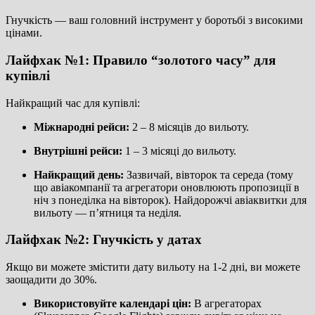
Гнучкість — ваш головний інструмент у боротьбі з високими
цінами.
Лайфхак №1: Правило “золотого часу” для
купівлі
Найкращий час для купівлі:
Міжнародні рейси:
2 – 8
місяців до вильоту.
Внутрішні рейси:
1 – 3
місяці до вильоту.
Найкращий день:
Зазвичай, вівторок та середа (тому
що авіакомпанії та агрегатори оновлюють пропозиції в
ніч з понеділка на вівторок). Найдорожчі авіаквитки для
вильоту — п’ятниця та неділя.
Лайфхак №2: Гнучкість у датах
Якщо ви можете змістити дату вильоту на
1-2
дні, ви можете
заощадити до
30%
.
Використовуйте календарі цін:
В агрегаторах