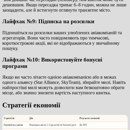
дешевшим. Якщо пересадка триває 6–8 годин, можна не лише
заощадити, але й встигнути оглянути транзитне місто.
Лайфхак №9: Підписка на розсилки
Підпишіться на розсилки ваших улюблених авіакомпаній та
агрегаторів. Вони часто повідомляють про тимчасові,
короткострокові акції, які не відображаються у звичайному
пошуку.
Лайфхак №10: Використовуйте бонусні
програми
Якщо ви часто літаєте однією авіакомпанією або в межах
одного альянсу (Star Alliance, SkyTeam), збирайте милі. Навіть
найпростіші милі можуть дозволити вам безкоштовно обрати
місце, або значно знизити вартість наступного квитка.
Стратегії економії
Стратегія
Дія
Результат економії
Гнучкість у датах
Перевірка цін на
1-3
дні до/після бажаної дати
До
30%