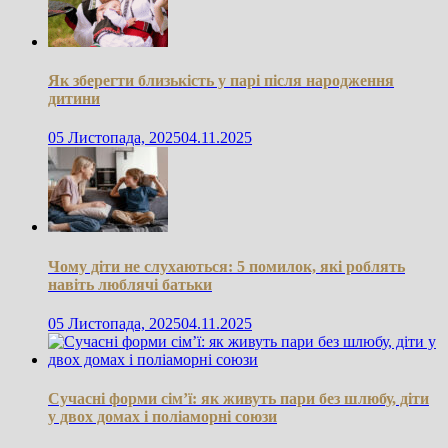
Як зберегти близькість у парі після народження
дитини
05 Листопада, 2025
04.11.2025
Чому діти не слухаються: 5 помилок, які роблять
навіть люблячі батьки
05 Листопада, 2025
04.11.2025
Сучасні форми сім’ї: як живуть пари без шлюбу, діти
у двох домах і поліаморні союзи