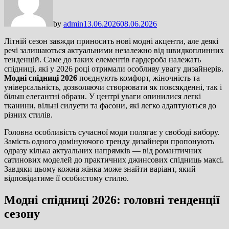
by
admin
13.06.2026
08.06.2026
Літній сезон завжди приносить нові модні акценти, але деякі
речі залишаються актуальними незалежно від швидкоплинних
тенденцій. Саме до таких елементів гардероба належать
спідниці, які у 2026 році отримали особливу увагу дизайнерів.
Модні спідниці 2026
поєднують комфорт, жіночність та
універсальність, дозволяючи створювати як повсякденні, так і
більш елегантні образи. У центрі уваги опинилися легкі
тканини, вільні силуети та фасони, які легко адаптуються до
різних стилів.
Головна особливість сучасної моди полягає у свободі вибору.
Замість одного домінуючого тренду дизайнери пропонують
одразу кілька актуальних напрямків — від романтичних
сатинових моделей до практичних джинсових спідниць максі.
Завдяки цьому кожна жінка може знайти варіант, який
відповідатиме її особистому стилю.
Модні спідниці 2026: головні тенденції
сезону