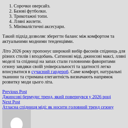
Сорочки оверсайз.
Базові футболки.
Трикотажні топи.
Лляні жилети.
Мінімалістичні аксесуари.
Такий підхід дозволяє зберегти баланс між комфортом та
актуальними модними тенденціями.
Літо 2026 року пропонує широкий вибір фасонів спідниць для
різних стилів і вподобань. Сатинові міді, джинсові максі, лляні
моделі та спідниці на запах стали головними фаворитами
сезону завдяки своїй універсальності та здатності легко
вписуватися в
сучасний гардероб
. Саме комфорт, натуральні
тканини та стримана елегантність визначають напрямок
розвитку моди цього літа.
Навігація
Previous
Previous Post
post:
Джинсові бермуди: тренд, який повернувся у 2026 році
записів
Next
Next Post
post:
Атласна спідниця міді: як носити головний тренд сезону