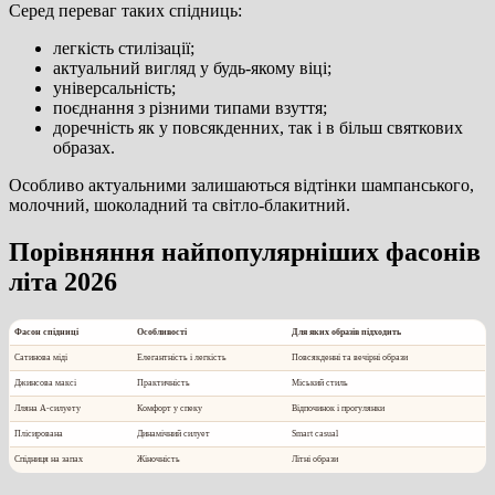
Серед переваг таких спідниць:
легкість стилізації;
актуальний вигляд у будь-якому віці;
універсальність;
поєднання з різними типами взуття;
доречність як у повсякденних, так і в більш святкових
образах.
Особливо актуальними залишаються відтінки шампанського,
молочний, шоколадний та світло-блакитний.
Порівняння найпопулярніших фасонів
літа 2026
Фасон спідниці
Особливості
Для яких образів підходить
Сатинова міді
Елегантність і легкість
Повсякденні та вечірні образи
Джинсова максі
Практичність
Міський стиль
Лляна А-силуету
Комфорт у спеку
Відпочинок і прогулянки
Плісирована
Динамічний силует
Smart casual
Спідниця на запах
Жіночність
Літні образи