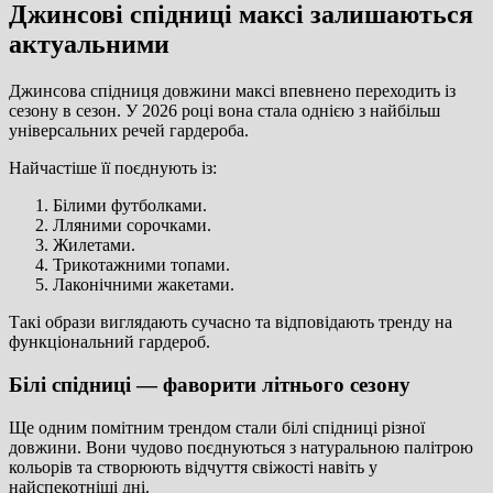
Джинсові спідниці максі залишаються
актуальними
Джинсова спідниця довжини максі впевнено переходить із
сезону в сезон. У 2026 році вона стала однією з найбільш
універсальних речей гардероба.
Найчастіше її поєднують із:
Білими футболками.
Лляними сорочками.
Жилетами.
Трикотажними топами.
Лаконічними жакетами.
Такі образи виглядають сучасно та відповідають тренду на
функціональний гардероб.
Білі спідниці — фаворити літнього сезону
Ще одним помітним трендом стали білі спідниці різної
довжини. Вони чудово поєднуються з натуральною палітрою
кольорів та створюють відчуття свіжості навіть у
найспекотніші дні.