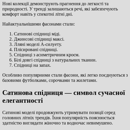
Нові колекції демонструють прагнення до легкості та
природності. У тренді залишаються речі, які забезпечують
комфорт навіть у спекотні літні дні.
Найактуальнішими фасонами стали:
Сатинові спідниці міді.
Джинсові спідниці максі.
Лляні моделі А-силуету.
Плісировані спідниці.
Спідниці з асиметричним кроєм.
Білі довгі спідниці з натуральних тканин.
Спідниці на запах.
Особливо популярними стали фасони, які легко поєднуються з
базовими футболками, сорочками та жилетами.
Сатинова спідниця — символ сучасної
елегантності
Сатинові моделі продовжують утримувати позиції серед
головних літніх трендів. Їхня популярність пояснюється
здатністю виглядати жіночно та водночас невимушено.