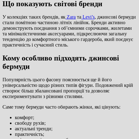
Що показують світові бренди
У колекціях таких брендів, як
Zara
та
Levi’s
, джинсові бермуди
стали помітною частиною літніх лінійок. Бренди активно
демонструють поєднання з об’ємними сорочками, жилетами
та мінімалістичними аксесуарами, підкреслюючи загальну
тенденцію до комфортного міського гардероба, який поєднує
практичність і сучасний стиль.
Кому особливо підходять джинсові
бермуди
Популярність цього фасону пояснюється ще й його
універсальністю щодо різних типів фігури. Подовжений крій
створює більш збалансовані пропорції та дозволяє
експериментувати з різними стилями.
Саме тому бермуди часто обирають жінки, які цінують:
комфорт;
свободу рухів;
актуальні тренди;
практичність;