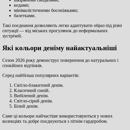
кедами;
мінімалістичними босоніжками;
балетками.
Такі поєднання дозволяють легко адаптувати образ під різні
ситуації — від міських прогулянок до неформальних
зустрічей.
Які кольори деніму найактуальніші
Сезон 2026 року демонструє повернення до натуральних і
спокійних відтінків.
Серед найбільш популярних варіантів:
Світло-блакитний денім.
Класичний синій.
Вибілений денім.
Світло-сірий денім.
Білий денім.
Саме ці кольори найчастіше використовуються у нових
колекціях та добре поєднуються з літнім гардеробом.