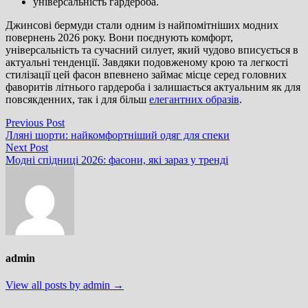
універсальність гардероба.
Джинсові бермуди стали одним із найпомітніших модних
повернень 2026 року. Вони поєднують комфорт,
універсальність та сучасний силует, який чудово вписується в
актуальні тенденції. Завдяки подовженому крою та легкості
стилізації цей фасон впевнено займає місце серед головних
фаворитів літнього гардероба і залишається актуальним як для
повсякденних, так і для більш
елегантних образів
.
Навігація
Previous
Previous Post
post:
Лляні шорти: найкомфортніший одяг для спеки
записів
Next
Next Post
post:
Модні спідниці 2026: фасони, які зараз у тренді
admin
View all posts by admin →