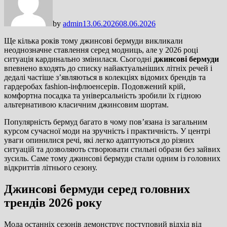
by
admin
13.06.2026
08.06.2026
Ще кілька років тому джинсові бермуди викликали
неоднозначне ставлення серед модниць, але у 2026 році
ситуація кардинально змінилася. Сьогодні
джинсові бермуди
впевнено входять до списку найактуальніших літніх речей і
дедалі частіше з’являються в колекціях відомих брендів та
гардеробах fashion-інфлюенсерів. Подовжений крій,
комфортна посадка та універсальність зробили їх гідною
альтернативою класичним джинсовим шортам.
Популярність бермуд багато в чому пов’язана із загальним
курсом сучасної моди на зручність і практичність. У центрі
уваги опинилися речі, які легко адаптуються до різних
ситуацій та дозволяють створювати стильні образи без зайвих
зусиль. Саме тому джинсові бермуди стали одним із головних
відкриттів літнього сезону.
Джинсові бермуди серед головних
трендів 2026 року
Мода останніх сезонів демонструє поступовий відхід від