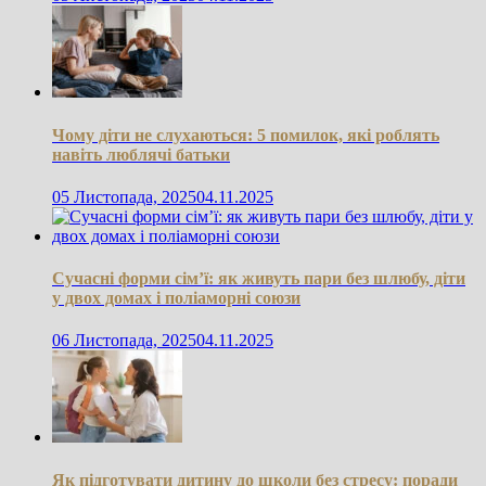
Чому діти не слухаються: 5 помилок, які роблять
навіть люблячі батьки
05 Листопада, 2025
04.11.2025
Сучасні форми сім’ї: як живуть пари без шлюбу, діти
у двох домах і поліаморні союзи
06 Листопада, 2025
04.11.2025
Як підготувати дитину до школи без стресу: поради