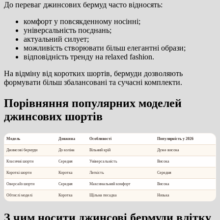
До переваг джинсових бермуд часто відносять:
комфорт у повсякденному носінні;
універсальність поєднань;
актуальний силует;
можливість створювати більш елегантні образи;
відповідність тренду на relaxed fashion.
На відміну від коротких шортів, бермуди дозволяють
формувати більш збалансовані та сучасні комплекти.
Порівняння популярних моделей
джинсових шортів
Модель
Довжина
Особливості
Популярність у 2026
Джинсові бермуди
До коліна
Вільний крій
Дуже висока
Класичні шорти
Середня
Універсальність
Висока
Короткі шорти
Коротка
Легкість
Середня
Оверсайз шорти
Середня
Максимальний комфорт
Висока
Обтислі моделі
Коротка
Щільна посадка
Низька
З чим носити джинсові бермуди влітку