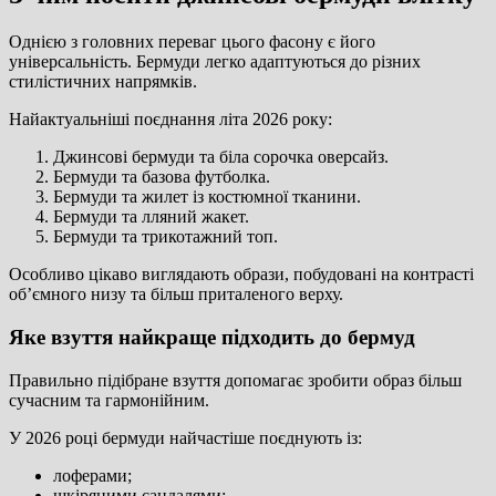
Однією з головних переваг цього фасону є його
універсальність. Бермуди легко адаптуються до різних
стилістичних напрямків.
Найактуальніші поєднання літа 2026 року:
Джинсові бермуди та біла сорочка оверсайз.
Бермуди та базова футболка.
Бермуди та жилет із костюмної тканини.
Бермуди та лляний жакет.
Бермуди та трикотажний топ.
Особливо цікаво виглядають образи, побудовані на контрасті
об’ємного низу та більш приталеного верху.
Яке взуття найкраще підходить до бермуд
Правильно підібране взуття допомагає зробити образ більш
сучасним та гармонійним.
У 2026 році бермуди найчастіше поєднують із:
лоферами;
шкіряними сандалями;