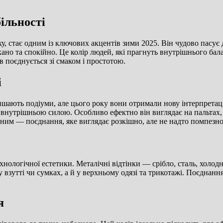
ільності
ху, стає одним із ключових акцентів зими 2025. Він чудово пасує
ано та спокійно. Це колір людей, які прагнуть внутрішнього бал
ів поєднується зі смаком і простотою.
і
лишають подіуми, але цього року вони отримали нову інтерпретац
 і внутрішньою силою. Особливо ефектно він виглядає на пальтах,
чним — поєднання, яке виглядає розкішно, але не надто помпезно
ехнологічної естетики. Металічні відтінки — срібло, сталь, хол
у взутті чи сумках, а й у верхньому одязі та трикотажі. Поєдна
я