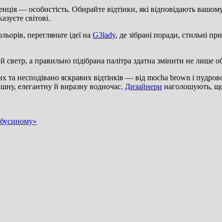
денція — особистість. Обирайте відтінки, які відповідають вашо
казуєте світові.
ьорів, перегляньте ідеї на
G3lady
, де зібрані поради, стильні п
й светр, а правильно підібрана палітра здатна змінити не лише об
их та несподівано яскравих відтінків — від mocha brown і пудро
ишну, елегантну й виразну водночас.
Дизайнери
наголошують, що 
бабусиному»