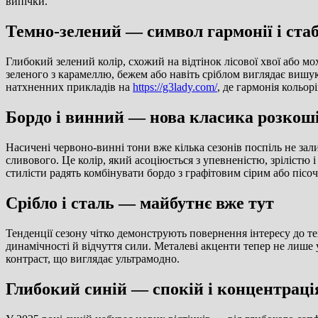
випічки.
Темно-зелений — символ гармонії і стаб
Глибокий зелений колір, схожий на відтінок лісової хвої або мо
зеленого з карамеллю, бежем або навіть сріблом виглядає вишук
натхненних прикладів на
https://g3lady.com/
, де гармонія кольор
Бордо і винний — нова класика розкош
Насичені червоно-винні тони вже кілька сезонів поспіль не за
сливового. Це колір, який асоціюється з упевненістю, зрілістю
стилісти радять комбінувати бордо з графітовим сірим або пісо
Срібло і сталь — майбутнє вже тут
Тенденції сезону чітко демонструють повернення інтересу до т
динамічності й відчуття сили. Металеві акценти тепер не лише 
контраст, що виглядає ультрамодно.
Глибокий синій — спокій і концентраці