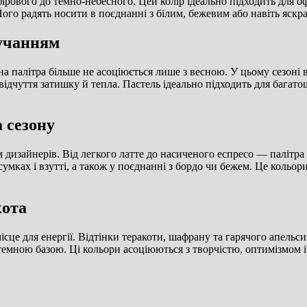
ірового до темно-небесного. Цей колір ідеально підходить для оф
 Його радять носити в поєднанні з білим, бежевим або навіть яск
вучанням
палітра більше не асоціюється лише з весною. У цьому сезоні во
відчуття затишку й тепла. Пастель ідеально підходить для багат
 сезону
 дизайнерів. Від легкого латте до насиченого еспресо — палітра
умках і взутті, а також у поєднанні з бордо чи бежем. Це кольори
кота
сце для енергії. Відтінки теракоти, шафрану та гарячого апельси
темною базою. Ці кольори асоціюються з творчістю, оптимізмом і