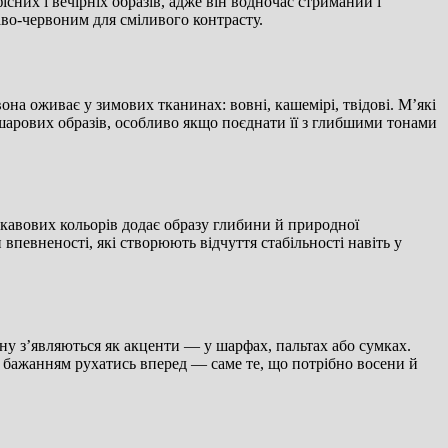
існих і вечірніх образів, адже він водночас стриманий і
раво-червоним для сміливого контрасту.
на оживає у зимових тканинах: вовні, кашемірі, твідові. М’які
ошарових образів, особливо якщо поєднати її з глибшими тонами
 кавових кольорів додає образу глибини й природної
 впевненості, які створюють відчуття стабільності навіть у
ну з’являються як акценти — у шарфах, пальтах або сумках.
 бажанням рухатись вперед — саме те, що потрібно восени й