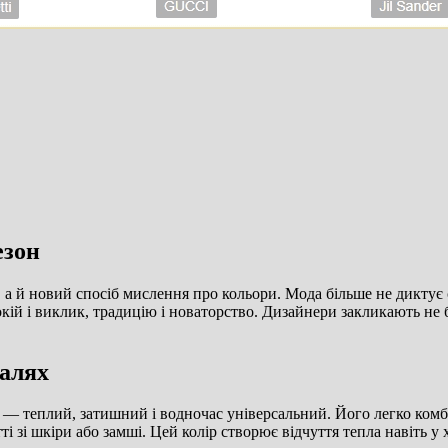
езон
, а й новий спосіб мислення про кольори. Мода більше не диктує
ій і виклик, традицію і новаторство. Дизайнери закликають не бо
талях
 — теплий, затишний і водночас універсальний. Його легко комбі
ті зі шкіри або замші. Цей колір створює відчуття тепла навіть у