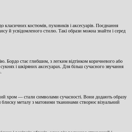
 до класичних костюмів, пуховиків і аксесуарів. Поєднання
ансу й усвідомленого стилю. Такі образи можна знайти і серед
ію. Бордо стає глибшим, з легким відтінком коричневого або
 сукнях і шкіряних аксесуарах. Для більш сучасного звучання
.
одний хром — стали символами сучасності. Вони додають образу
ння блиску металу з матовими тканинами створює візуальний