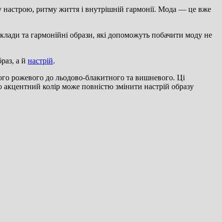
му настрою, ритму життя і внутрішній гармонії. Мода — це вже
риклади та гармонійні образи, які допоможуть побачити моду не
раз, а й
настрій
.
вого рожевого до льодово-блакитного та вишневого. Ці
акцентний колір може повністю змінити настрій образу