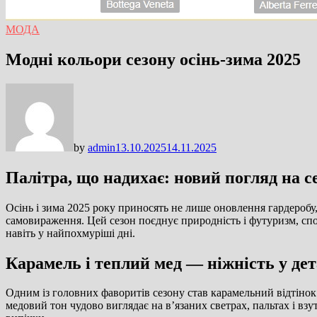
МОДА
Модні кольори сезону осінь-зима 2025
by
admin
13.10.2025
14.11.2025
Палітра, що надихає: новий погляд на с
Осінь і зима 2025 року приносять не лише оновлення гардеробу
самовираження. Цей сезон поєднує природність і футуризм, спок
навіть у найпохмуріші дні.
Карамель і теплий мед — ніжність у де
Одним із головних фаворитів сезону став карамельний відтінок
медовий тон чудово виглядає на в’язаних светрах, пальтах і взут