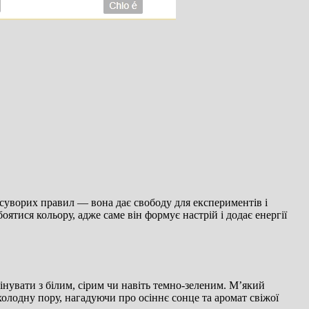
 суворих правил — вона дає свободу для експериментів і
ятися кольору, адже саме він формує настрій і додає енергії
нувати з білим, сірим чи навіть темно-зеленим. М’який
 холодну пору, нагадуючи про осіннє сонце та аромат свіжої