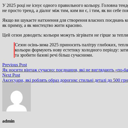
У 2025 році не існує одного правильного кольору. Головна тен
не просто тренд, а діалог між тим, ким ви є, і тим, як ви себе по
Якщо ви шукаєте натхнення для створення власних поєднань кол
як примху, а як мистецтво жити красиво.
Цей сезон доводить: кольори можуть зігрівати не гірше за тепли
Сезон осінь-зима 2025 приносить палітру глибоких, тепл
кольори формують нову естетику холодного періоду: зат
та зробити базові речі більш сучасними.
Навігація
Previous
Previous Post
post:
Як носити вінтаж сучасно: поєднання, які не виглядають «по-
записів
Next
Next Post
post:
Аксесуари, які роблять образ дорогим: стильні деталі до 500 грн
admin