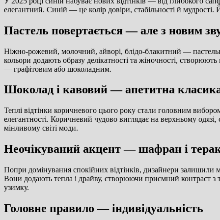
У 2025 році синій набуває нових відтінків — від глибокого сапф
елегантний. Синій — це колір довіри, стабільності й мудрості.
Пастель повертається — але з новим з
Ніжно-рожевий, молочний, айворі, блідо-блакитний — пастельна 
кольори додають образу делікатності та жіночності, створюють 
— графітовим або шоколадним.
Шоколад і кавовий — апетитна класика
Теплі відтінки коричневого цього року стали головним вибором
елегантності. Коричневий чудово виглядає на верхньому одязі, с
мінливому світі моди.
Неочікуваний акцент — шафран і тера
Попри домінування спокійних відтінків, дизайнери залишили мі
Вони додають тепла і драйву, створюючи приємний контраст з 
узимку.
Головне правило — індивідуальність