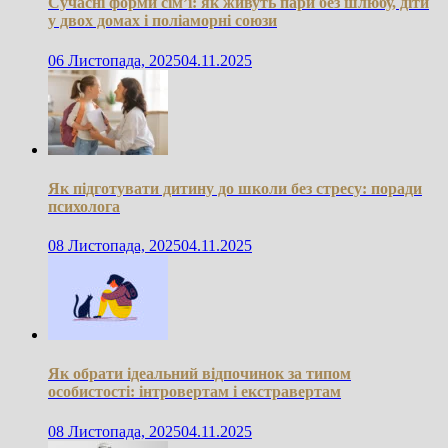
Сучасні форми сім’ї: як живуть пари без шлюбу, діти
у двох домах і поліаморні союзи
06 Листопада, 2025
04.11.2025
Як підготувати дитину до школи без стресу: поради
психолога
08 Листопада, 2025
04.11.2025
Як обрати ідеальний відпочинок за типом
особистості: інтровертам і екстравертам
08 Листопада, 2025
04.11.2025