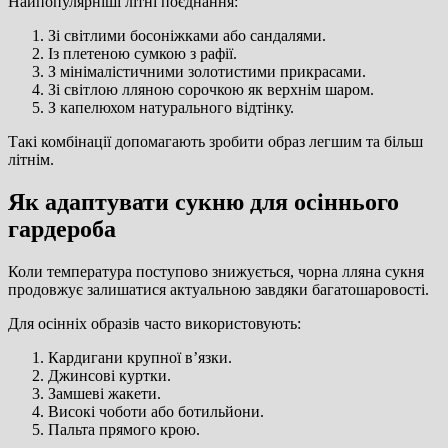
Найпопулярніші літні поєднання:
Зі світлими босоніжками або сандалями.
Із плетеною сумкою з рафії.
З мінімалістичними золотистими прикрасами.
Зі світлою лляною сорочкою як верхнім шаром.
З капелюхом натурального відтінку.
Такі комбінації допомагають зробити образ легшим та більш
літнім.
Як адаптувати сукню для осіннього
гардероба
Коли температура поступово знижується, чорна лляна сукня
продовжує залишатися актуальною завдяки багатошаровості.
Для осінніх образів часто використовують:
Кардигани крупної в’язки.
Джинсові куртки.
Замшеві жакети.
Високі чоботи або ботильйони.
Пальта прямого крою.