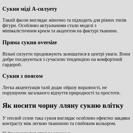
Сукня міді А-силуету
Такий фасон виглядає жіночно та підходить для різних типів
фігури. Особливо актуальними стали моделі з
мінімалістичним кроєм та акцентом на фактурі тканини.
Пряма сукня oversize
Вільні силуети продовжують залишатися в центрі уваги. Вони
добре поєднуються з сучасною тенденцією на комфортний
гардероб.
Сукня з поясом
Легка акцентуація талії додає образу виразності, не
порушуючи загального відчуття природності та простоти.
Як носити чорну лляну сукню влітку
У теплий сезон така сукня виглядає особливо ефектно завдяки
контрасту між легкою тканиною та глибоким кольором.