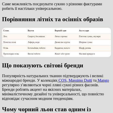
Саме можливість поєднувати сукню з різними фактурами
робить її настільки універсальною.
Порівняння літніх та осінніх образів
Сезон
Взуття
Верхній одяг
Аксесуари
Літо
Сандалі, босоніжки
Легка сорочка
Плетена сумка, окуляри
Початок осені
Лофери, кеди
Джинсова куртка
Шкіряна сумка
Осінь
Ботильйони, чоботи
Кардиган, пальто
Шарф, ремінь
Прохолодна осінь
Високі чоботи
Жакет або тренч
Масивні прикраси
Що показують світові бренди
Популярність натуральних тканин підтверджують і великі
міжнародні бренди. У колекціях
COS
,
Massimo Dutti
та
Mango
регулярно з’являються чорні лляні сукні різних фасонів.
Бренди роблять акцент на якісних матеріалах,
мінімалістичному дизайні та універсальності, що повністю
відповідає сучасним модним тенденціям.
Чому чорний льон став одним із