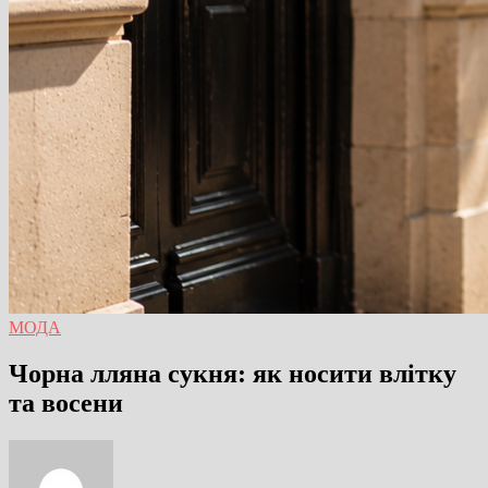
МОДА
Чорна лляна сукня: як носити влітку
та восени