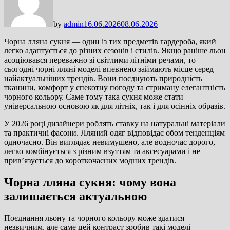
by
admin
16.06.2026
08.06.2026
Чорна лляна сукня — один із тих предметів гардероба, який
легко адаптується до різних сезонів і стилів. Якщо раніше льон
асоціювався переважно зі світлими літніми речами, то
сьогодні чорні лляні моделі впевнено займають місце серед
найактуальніших трендів. Вони поєднують природність
тканини, комфорт у спекотну погоду та стриману елегантність
чорного кольору. Саме тому така сукня може стати
універсальною основою як для літніх, так і для осінніх образів.
У 2026 році дизайнери роблять ставку на натуральні матеріали
та практичні фасони. Лляний одяг відповідає обом тенденціям
одночасно. Він виглядає невимушено, але водночас дорого,
легко комбінується з різним взуттям та аксесуарами і не
прив’язується до короткочасних модних трендів.
Чорна лляна сукня: чому вона
залишається актуальною
Поєднання льону та чорного кольору може здатися
незвичним, але саме цей контраст зробив такі моделі