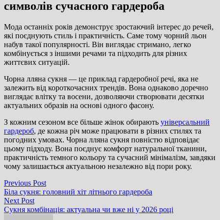
символів сучасного гардероба
Мода останніх років демонструє зростаючий інтерес до речей,
які поєднують стиль і практичність. Саме тому чорний льон
набув такої популярності. Він виглядає стримано, легко
комбінується з іншими речами та підходить для різних
життєвих ситуацій.
Чорна лляна сукня — це приклад гардеробної речі, яка не
залежить від короткочасних трендів. Вона однаково доречно
виглядає влітку та восени, дозволяючи створювати десятки
актуальних образів на основі одного фасону.
З кожним сезоном все більше жінок обирають
універсальний
гардероб
, де кожна річ може працювати в різних стилях та
погодних умовах. Чорна лляна сукня повністю відповідає
цьому підходу. Вона поєднує комфорт натуральної тканини,
практичність темного кольору та сучасний мінімалізм, завдяки
чому залишається актуальною незалежно від пори року.
Навігація
Previous
Previous Post
post:
Біла сукня: головний хіт літнього гардероба
записів
Next
Next Post
post:
Сукня комбінація: актуальна чи вже ні у 2026 році