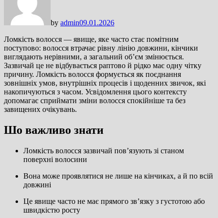
by
admin
09.01.2026
Ломкість волосся — явище, яке часто стає помітним
поступово: волосся втрачає рівну лінію довжини, кінчики
виглядають нерівними, а загальний обʼєм змінюється.
Зазвичай це не відбувається раптово й рідко має одну чітку
причину. Ломкість волосся формується як поєднання
зовнішніх умов, внутрішніх процесів і щоденних звичок, які
накопичуються з часом. Усвідомлення цього контексту
допомагає сприймати зміни волосся спокійніше та без
завищених очікувань.
Шо важливо знати
Ломкість волосся зазвичай повʼязують зі станом
поверхні волосини
Вона може проявлятися не лише на кінчиках, а й по всій
довжині
Це явище часто не має прямого звʼязку з густотою або
швидкістю росту