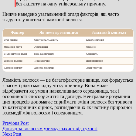
без акценту на одну універсальну причину.
Нижче наведено узагальнений огляд факторів, які часто
згадують у контексті ламкості волосся.
Фактор
Як може проявлятися
Загальний контекст
Сухе повітря
Жорсткість, тьмяність
Клімат, опалення
Механічне тертя
Обламування
Одяг, сон
Температурний вплив
Зміна еластичності
Сезонність
Довжина волосся
Нерівні кінчики
Природний знос
Хімічний контакт
Шорстка поверхня
Зміна текстури
Ломкість волосся — це багатофакторне явище, яке формується
з часом і рідко має одну чітку причину. Вона може
відображати як умови навколишнього середовища, так і
особливості способу життя та догляду. Нейтральне розуміння
цих процесів допомагає сприймати зміни волосся без тривоги
та категоричних оцінок, розглядаючи їх як частину природної
взаємодії між волоссям і середовищем.
Навігація
Previous
Previous Post
post:
Догляд за волоссям узимку: захист від сухості
записів
Next
Next Post