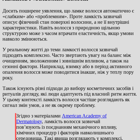
Досить поширене уявлення, що ламке волосся автоматично є
«слабким» або «проблемним». Проте ламкість зазвичай
описує фізичний стан поверхні волосини, а не її внутрішні
характеристики. Навіть волосся з природною щільною
структурою може з часом втрачати еластичність, якщо умови
навколо змінюються.
У реальному житті до теми ламкості волосся зазвичай
підходять комплексно. Часто звертають увагу на баланс між
очищенням, зволоженням і зовнішнім впливом, а також на
сезонні фактори. Наприклад, взимку або в період активного
опалення волосся може поводитися інакше, ніж у теплу пору
року.
Також існують різні підходи до вибору косметичних засобів і
ритуалів догляду, які люди адаптують під власний ритм життя.
У цьому контексті ламкість волосся частіше розглядають як
сигнал змін умов, а не як окрему проблему.
Згідно з матеріалами
American Academy of
Dermatology
, ламкість волосся зазвичай
повʼязують із поєднанням механічного впливу,
хімічних процедур і факторів навколишнього
середовища. Такі явища розглядають у комплексі,