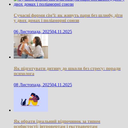
Сучасні форми сім’ї: як живуть пари без шлюбу, діти
у двох домах і поліаморні союзи
06 Листопада, 2025
04.11.2025
Як підготувати дитину до школи без стресу: поради
психолога
08 Листопада, 2025
04.11.2025
Як обрати ідеальний відпочинок за типом
особистості: інтровертам і екстравертам