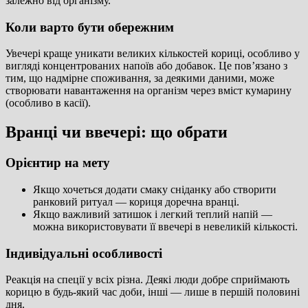
залежно від організму.
Коли варто бути обережним
Увечері краще уникати великих кількостей кориці, особливо у
вигляді концентрованих напоїв або добавок. Це пов’язано з
тим, що надмірне споживання, за деякими даними, може
створювати навантаження на організм через вміст кумарину
(особливо в касії).
Вранці чи ввечері: що обрати
Орієнтир на мету
Якщо хочеться додати смаку сніданку або створити
ранковий ритуал — кориця доречна вранці.
Якщо важливий затишок і легкий теплий напій —
можна використовувати її ввечері в невеликій кількості.
Індивідуальні особливості
Реакція на спеції у всіх різна. Деякі люди добре сприймають
корицю в будь-який час доби, інші — лише в першій половині
дня.