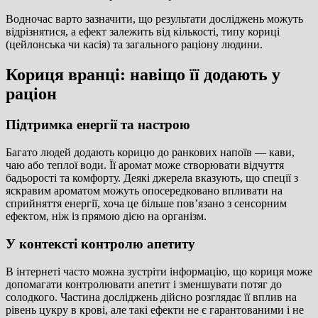
Водночас варто зазначити, що результати досліджень можуть
відрізнятися, а ефект залежить від кількості, типу кориці
(цейлонська чи касія) та загального раціону людини.
Кориця вранці: навіщо її додають у
раціон
Підтримка енергії та настрою
Багато людей додають корицю до ранкових напоїв — кави,
чаю або теплої води. Її аромат може створювати відчуття
бадьорості та комфорту. Деякі джерела вказують, що спеції з
яскравим ароматом можуть опосередковано впливати на
сприйняття енергії, хоча це більше пов’язано з сенсорним
ефектом, ніж із прямою дією на організм.
У контексті контролю апетиту
В інтернеті часто можна зустріти інформацію, що кориця може
допомагати контролювати апетит і зменшувати потяг до
солодкого. Частина досліджень дійсно розглядає її вплив на
рівень цукру в крові, але такі ефекти не є гарантованими і не