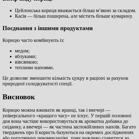
Цейлонська кориця вважається більш м’якою за складом.
Касія — більш поширена, але містить більше кумарину.
Поєднання з іншими продуктами
Корицю часто комбінують із:
медом;
яблуками;
вівсянкою;
теплими напоями.
Це дозволяє зменшити кількість цукру в раціоні за рахунок
природної солодкуватості спеції.
Висновок
Корицю можна вживати як вранці, так і ввечері —
універсального «кращого часу» не існує. У першій половині
дня вона частіше використовується як ароматна добавка до
сніданку, а ввечері — як частина заспокійливих напоїв. Багато
тверджень про її користь базуються на окремих дослідженнях
або популярних рекомендаціях, тому важливо ставитися до