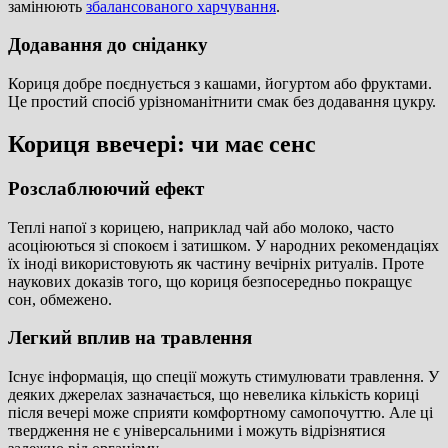
замінюють
збалансованого харчування
.
Додавання до сніданку
Кориця добре поєднується з кашами, йогуртом або фруктами.
Це простий спосіб урізноманітнити смак без додавання цукру.
Кориця ввечері: чи має сенс
Розслаблюючий ефект
Теплі напої з корицею, наприклад чай або молоко, часто
асоціюються зі спокоєм і затишком. У народних рекомендаціях
їх іноді використовують як частину вечірніх ритуалів. Проте
наукових доказів того, що кориця безпосередньо покращує
сон, обмежено.
Легкий вплив на травлення
Існує інформація, що спеції можуть стимулювати травлення. У
деяких джерелах зазначається, що невелика кількість кориці
після вечері може сприяти комфортному самопочуттю. Але ці
твердження не є універсальними і можуть відрізнятися