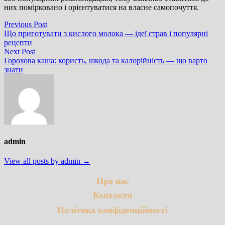
них помірковано і орієнтуватися на власне самопочуття.
Навігація
Previous
Previous Post
post:
Що приготувати з кислого молока — ідеї страв і популярні
записів
рецепти
Next
Next Post
post:
Горохова каша: користь, шкода та калорійність — що варто
знати
admin
View all posts by admin →
Про нас
Контакти
Політика конфіденційності