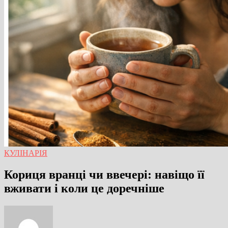
КУЛІНАРІЯ
Кориця вранці чи ввечері: навіщо її
вживати і коли це доречніше