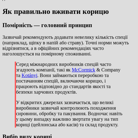
Як правильно вживати корицю
Помірність — головний принцип
Зазвичай рекомендують додавати невелику кількість спеції
(наприклад, щіпку в напій або страву). Точні норми можуть
відрізнятися, а в офіційних рекомендаціях часто
наголошується на помірному споживанні.
Серед міжнародних виробників спецій часто
згадують компанії, такі як
McCormick
& Company
та
Kotányi
. Вони займаються переробкою та
постачанням спецій, включаючи корицю, і
працюють відповідно до стандартів якості та
безпеки харчових продуктів.
У відкритих джерелах зазначається, що великі
виробники зазвичай контролюють походження
сировини, обробку та пакування. Водночас навіть
у цьому випадку важливо звертати увагу на тип
кориці (цейлонська або касія) та склад продукту.
Вибір виду кориці