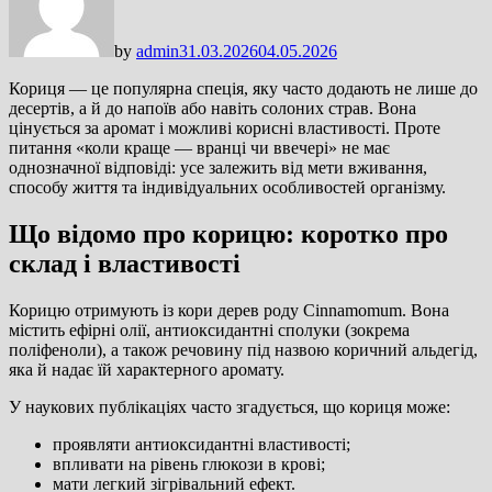
by
admin
31.03.2026
04.05.2026
Кориця — це популярна спеція, яку часто додають не лише до
десертів, а й до напоїв або навіть солоних страв. Вона
цінується за аромат і можливі корисні властивості. Проте
питання «коли краще — вранці чи ввечері» не має
однозначної відповіді: усе залежить від мети вживання,
способу життя та індивідуальних особливостей організму.
Що відомо про корицю: коротко про
склад і властивості
Корицю отримують із кори дерев роду Cinnamomum. Вона
містить ефірні олії, антиоксидантні сполуки (зокрема
поліфеноли), а також речовину під назвою коричний альдегід,
яка й надає їй характерного аромату.
У наукових публікаціях часто згадується, що кориця може:
проявляти антиоксидантні властивості;
впливати на рівень глюкози в крові;
мати легкий зігрівальний ефект.