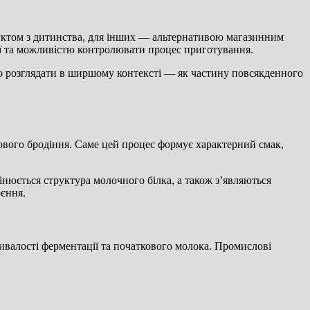
уктом з дитинства, для інших — альтернативою магазинним
ії та можливістю контролювати процес приготування.
но розглядати в ширшому контексті — як частину повсякденного
вого бродіння. Саме цей процес формує характерний смак,
інюється структура молочного білка, а також зʼявляються
оєння.
ивалості ферментації та початкового молока. Промислові