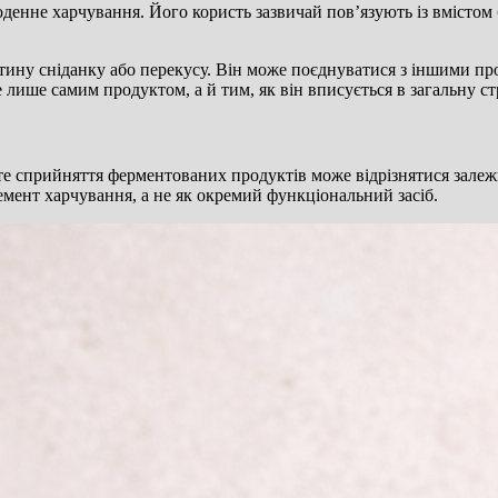
енне харчування. Його користь зазвичай повʼязують із вмістом 
астину сніданку або перекусу. Він може поєднуватися з іншими 
 лише самим продуктом, а й тим, як він вписується в загальну с
те сприйняття ферментованих продуктів може відрізнятися залеж
лемент харчування, а не як окремий функціональний засіб.