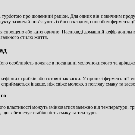
 і турботою про щоденний раціон. Для одних він є звичним прод
укту зазвичай повʼязують із його складом, способом ферментац
ься спрощено або категорично. Насправді домашній кефір доціль
загального стилю життя.
ад
ого особливість полягає в поєднанні молочнокислого та дріжджо
кефірних грибків або готової закваски. У процесі ферментації зм
 сприймається інакше, ніж свіже молоко, з погляду смаку та засв
ого
го властивості можуть змінюватися залежно від температури, тр
 що забезпечує стабільність смаку та текстури.