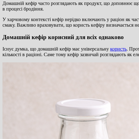
Домашній кефір часто розглядають як продукт, що доповнює щод
в процесі бродіння.
У харчовому контексті кефір нерідко включають у раціон як ч
смаку. Важливо враховувати, що користь кефіру визначається не
Домашній кефір корисний для всіх однаково
Існує думка, що домашній кефір має універсальну
користь
. Про
кількості в раціоні. Саме тому кефір зазвичай розглядають як е