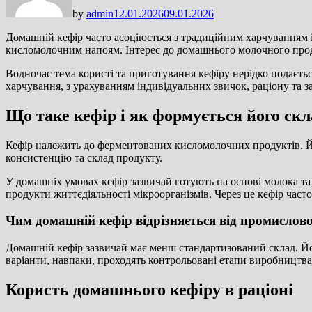
by
admin
12.01.2026
09.01.2026
Домашній кефір часто асоціюється з традиційним харчуванням
кисломолочним напоям. Інтерес до домашнього молочного прод
Водночас тема користі та приготування кефіру нерідко подаєт
харчування, з урахуванням індивідуальних звичок, раціону та 
Що таке кефір і як формується його скл
Кефір належить до ферментованих кисломолочних продуктів. Й
консистенцію та склад продукту.
У домашніх умовах кефір зазвичай готують на основі молока та 
продукти життєдіяльності мікроорганізмів. Через це кефір часто
Чим домашній кефір відрізняється від промислов
Домашній кефір зазвичай має менш стандартизований склад. Йо
варіанти, навпаки, проходять контрольовані етапи виробництва,
Користь домашнього кефіру в раціоні