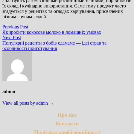
аналізують разом з іншими рослинними напоями, порівнюючи
їх склад і кулінарне використання. Саме тому продукт часто
згадується у рецептах та оглядах харчування, присвячених
різним групам людей.
Навігація
Previous
Previous Post
post:
Як зробити кокосове молоко в домашніх умовах
записів
Next
Next Post
post:
Популярні рецепти з бобів едамаме — ідеї страв та
особливості приготування
admin
View all posts by admin →
Про нас
Контакти
Політика конфіденційності