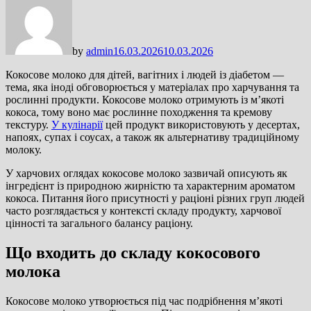
by
admin
16.03.2026
10.03.2026
Кокосове молоко для дітей, вагітних і людей із діабетом —
тема, яка іноді обговорюється у матеріалах про харчування та
рослинні продукти. Кокосове молоко отримують із м’якоті
кокоса, тому воно має рослинне походження та кремову
текстуру.
У кулінарії
цей продукт використовують у десертах,
напоях, супах і соусах, а також як альтернативу традиційному
молоку.
У харчових оглядах кокосове молоко зазвичай описують як
інгредієнт із природною жирністю та характерним ароматом
кокоса. Питання його присутності у раціоні різних груп людей
часто розглядається у контексті складу продукту, харчової
цінності та загального балансу раціону.
Що входить до складу кокосового
молока
Кокосове молоко утворюється під час подрібнення м’якоті