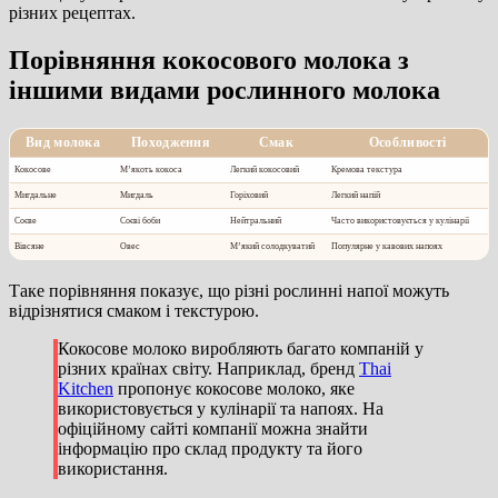
різних рецептах.
Порівняння кокосового молока з
іншими видами рослинного молока
Вид молока
Походження
Смак
Особливості
Кокосове
М’якоть кокоса
Легкий кокосовий
Кремова текстура
Мигдальне
Мигдаль
Горіховий
Легкий напій
Соєве
Соєві боби
Нейтральний
Часто використовується у кулінарії
Вівсяне
Овес
М’який солодкуватий
Популярне у кавових напоях
Таке порівняння показує, що різні рослинні напої можуть
відрізнятися смаком і текстурою.
Кокосове молоко виробляють багато компаній у
різних країнах світу. Наприклад, бренд
Thai
Kitchen
пропонує кокосове молоко, яке
використовується у кулінарії та напоях. На
офіційному сайті компанії можна знайти
інформацію про склад продукту та його
використання.