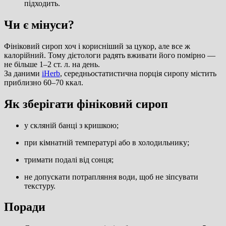
підходить.
Чи є мінуси?
Фініковий сироп хоч і корисніший за цукор, але все ж
калорійний. Тому дієтологи радять вживати його помірно —
не більше 1–2 ст. л. на день.
За даними
iHerb
, середньостатистична порція сиропу містить
приблизно 60–70 ккал.
Як зберігати фініковий сироп
у скляній банці з кришкою;
при кімнатній температурі або в холодильнику;
тримати подалі від сонця;
не допускати потрапляння води, щоб не зіпсувати
текстуру.
Поради