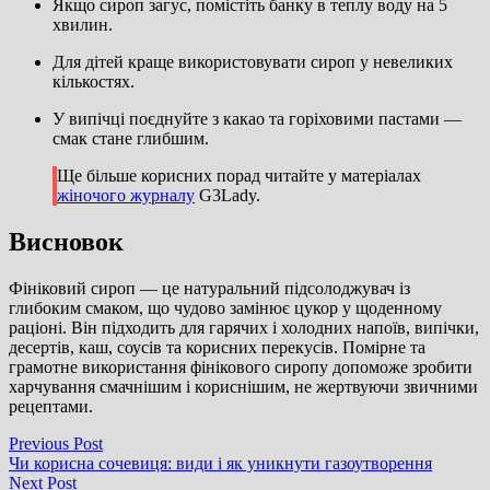
Якщо сироп загус, помістіть банку в теплу воду на 5
хвилин.
Для дітей краще використовувати сироп у невеликих
кількостях.
У випічці поєднуйте з какао та горіховими пастами —
смак стане глибшим.
Ще більше корисних порад читайте у матеріалах
жіночого журналу
G3Lady.
Висновок
Фініковий сироп — це натуральний підсолоджувач із
глибоким смаком, що чудово замінює цукор у щоденному
раціоні. Він підходить для гарячих і холодних напоїв, випічки,
десертів, каш, соусів та корисних перекусів. Помірне та
грамотне використання фінікового сиропу допоможе зробити
харчування смачнішим і кориснішим, не жертвуючи звичними
рецептами.
Навігація
Previous
Previous Post
post:
Чи корисна сочевиця: види і як уникнути газоутворення
записів
Next
Next Post