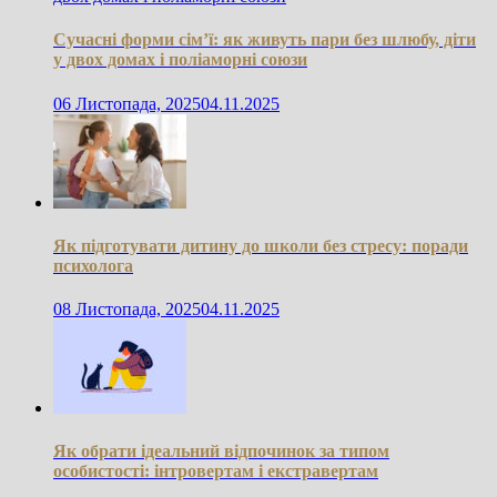
Сучасні форми сім’ї: як живуть пари без шлюбу, діти
у двох домах і поліаморні союзи
06 Листопада, 2025
04.11.2025
Як підготувати дитину до школи без стресу: поради
психолога
08 Листопада, 2025
04.11.2025
Як обрати ідеальний відпочинок за типом
особистості: інтровертам і екстравертам