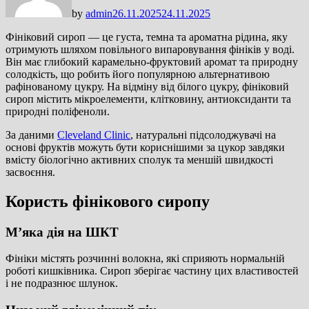
by
admin
26.11.2025
24.11.2025
Фініковий сироп — це густа, темна та ароматна рідина, яку
отримують шляхом повільного випаровування фініків у воді.
Він має глибокий карамельно-фруктовий аромат та природну
солодкість, що робить його популярною альтернативою
рафінованому цукру. На відміну від білого цукру, фініковий
сироп містить мікроелементи, клітковину, антиоксиданти та
природні поліфеноли.
За даними
Cleveland Clinic
, натуральні підсолоджувачі на
основі фруктів можуть бути кориснішими за цукор завдяки
вмісту біологічно активних сполук та меншій швидкості
засвоєння.
Користь фінікового сиропу
М’яка дія на ШКТ
Фініки містять розчинні волокна, які сприяють нормальній
роботі кишківника. Сироп зберігає частину цих властивостей
і не подразнює шлунок.