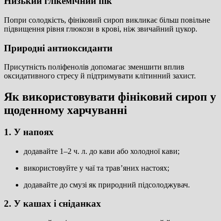
Низький глікемічний пік
Попри солодкість, фініковий сироп викликає більш повільне
підвищення рівня глюкози в крові, ніж звичайний цукор.
Природні антиоксиданти
Присутність поліфенолів допомагає зменшити вплив
оксидативного стресу й підтримувати клітинний захист.
Як використовувати фініковий сироп у
щоденному харчуванні
1. У напоях
додавайте 1–2 ч. л. до кави або холодної кави;
використовуйте у чаї та трав’яних настоях;
додавайте до смузі як природний підсолоджувач.
2. У кашах і сніданках