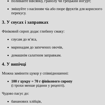
поливайте вівсянку, гранолу чи грецький йогурт;
змішуйте з насінням чіа або пюре фруктів для корисного
перекусу.
3. У соусах і заправках
Фініковий сироп додає глибину смаку:
соусам до м’яса,
маринадам до запечених овочів,
домашнім салатним заправкам.
4. У випічці
Можна замінити цукор у співвідношенні:
100 г цукру = 70 г фінікового сиропу
(і трохи менше рідини у рецепті).
Чудово пасує до:
бананових хлібців,