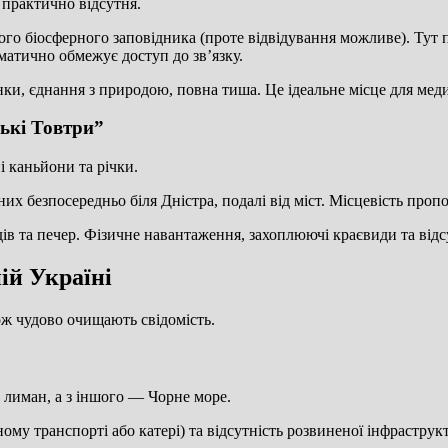
 практично відсутня.
го біосферного заповідника (проте відвідування можливе). Тут па
матично обмежує доступ до зв’язку.
и, єднання з природою, повна тиша. Це ідеальне місце для меди
ькі Товтри”
і каньйони та річки.
х безпосередньо біля Дністра, подалі від міст. Місцевість проп
ів та печер. Фізичне навантаження, захоплюючі краєвиди та відсу
ій Україні
ож чудово очищають свідомість.
 лиман, а з іншого — Чорне море.
ому транспорті або катері) та відсутність розвиненої інфраструк