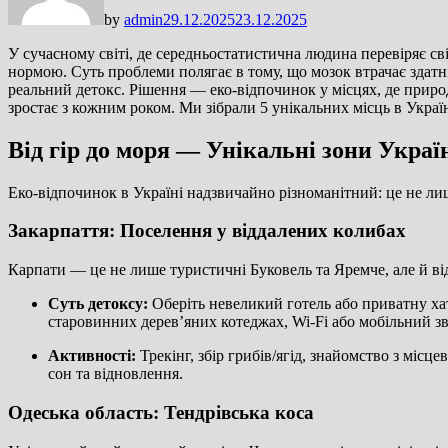
by
admin
29.12.2025
23.12.2025
У сучасному світі, де середньостатистична людина перевіряє св
нормою. Суть проблеми полягає в тому, що мозок втрачає здатні
реальний детокс. Рішення — еко-відпочинок у місцях, де природ
зростає з кожним роком. Ми зібрали 5 унікальних місць в Україн
Від гір до моря — Унікальні зони Украї
Еко-відпочинок в Україні надзвичайно різноманітний: це не лиш
Закарпаття: Поселення у віддалених колибах
Карпати — це не лише туристичні Буковель та Яремче, але й відд
Суть детоксу:
Оберіть невеликий готель або приватну хат
старовинних дерев’яних котеджах, Wi-Fi або мобільний зв’
Активності:
Трекінг, збір грибів/ягід, знайомство з місц
сон та відновлення.
Одеська область: Тендрівська коса