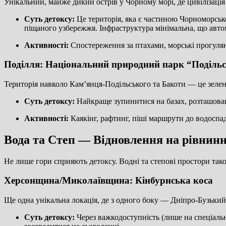
Унікальний, майже дикий острів у Чорному морі, де цивілізація
Суть детоксу:
Це територія, яка є частиною Чорноморсько
піщаного узбережжя. Інфраструктура мінімальна, що авто
Активності:
Спостереження за птахами, морські прогулянк
Поділля: Національний природний парк “Подільс
Територія навколо Кам’янця-Подільського та Бакоти — це зелен
Суть детоксу:
Найкраще зупинитися на базах, розташовани
Активності:
Каякінг, рафтинг, піші маршрути до водоспад
Вода та Степ — Відновлення на рівнинн
Не лише гори сприяють детоксу. Водні та степові простори так
Херсонщина/Миколаївщина: Кінбурнська коса
Ще одна унікальна локація, де з одного боку — Дніпро-Бузький
Суть детоксу:
Через важкодоступність (лише на спеціальн