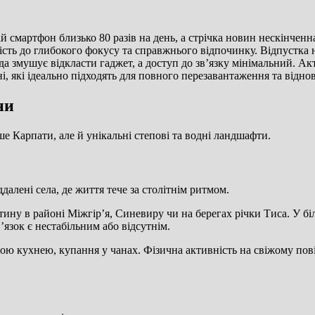
ій смартфон близько 80 разів на день, а стрічка новин нескінчен
сть до глибокого фокусу та справжнього відпочинку. Відпустка н
а змушує відкласти гаджет, а доступ до зв’язку мінімальний. Ак
і, які ідеально підходять для повного перезавантаження та відно
ни
е Карпати, але й унікальні степові та водні ландшафти.
алені села, де життя тече за столітнім ритмом.
ину в районі Міжгір’я, Синевиру чи на берегах річки Тиса. У біл
язок є нестабільним або відсутнім.
евою кухнею, купання у чанах. Фізична активність на свіжому пов