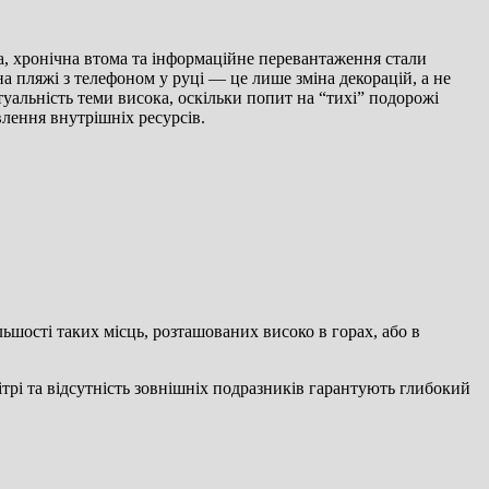
на, хронічна втома та інформаційне перевантаження стали
а пляжі з телефоном у руці — це лише зміна декорацій, а не
туальність теми висока, оскільки попит на “тихі” подорожі
влення внутрішніх ресурсів.
ьшості таких місць, розташованих високо в горах, або в
ітрі та відсутність зовнішніх подразників гарантують глибокий