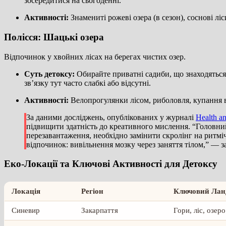
зосередитися на сьогоденні.
Активності:
Знамениті рожеві озера (в сезон), соснові ліс
Полісся: Шацькі озера
Відпочинок у хвойних лісах на берегах чистих озер.
Суть детоксу:
Обирайте приватні садиби, що знаходяться н
зв’язку тут часто слабкі або відсутні.
Активності:
Велопрогулянки лісом, риболовля, купання в
За даними досліджень, опублікованих у журналі
Health an
підвищити здатність до креативного мислення. “Головний
перезавантаження, необхідно замінити скролінг на ритмічн
відпочинок: вивільнення мозку через заняття тілом,” — 
Еко-Локації та Ключові Активності для Детоксу
Локація
Регіон
Ключовий Ла
Синевир
Закарпаття
Гори, ліс, озеро