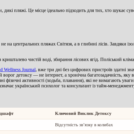
и, дикі пляжі. Це місце ідеально підходить для тих, хто шукає сув
е на центральних пляжах Світязя, а в глибині лісів. Завдяки ізо
 кришталево чистій воді, збирання лісових ягід. Поліський клім
d Wellness Journal
, вже три дні без цифрових пристроїв здатні зн
 ворог детоксу — не інтернет, а хронічна багатозадачність, яку
і фізичні активності (ходьба, плавання), які не вимагають уваги
зазначає український психолог та консультант із тайм-менеджмен
ндшафт
Ключовий Виклик Детоксу
Відсутність зв’язку в колибах