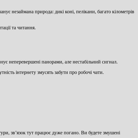
нує незаймана природа: дикі коні, пелікани, багато кілометрів
тації та читання.
онує неперевершені панорами, але нестабільний сигнал.
тність інтернету змусять забути про робочі чати.
тури, зв’язок тут працює дуже погано. Ви будете змушені