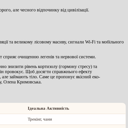
орого, але чесного відпочинку від цивілізації.
ляції та великому лісовому масиву, сигнали Wi-Fi та мобільного
ат сприяє очищенню легенів та нервової системи.
ачно знизити рівень кортизолу (гормону стресу) та
 він провокує. Щоб досягти справжнього ефекту
, але займають тіло. Саме це пропонує якісний еко-
ту, Олена Кримовська.
Ідеальна Активність
Трекінг, чани