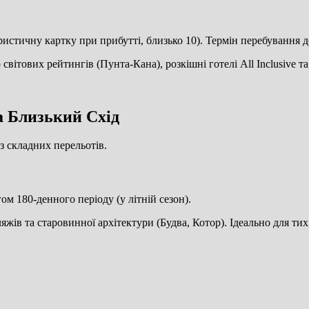
ристичну картку при прибутті, близько 10). Термін перебування д
о світових рейтингів (Пунта-Кана), розкішні готелі All Inclusive
а Близький Схід
з складних перельотів.
гом 180-денного періоду (у літній сезон).
жів та старовинної архітектури (Будва, Котор). Ідеально для тих,