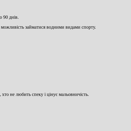
о 90 днів.
 та можливість займатися водними видами спорту.
 хто не любить спеку і цінує мальовничість.