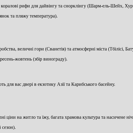
коралові рифи для дайвінгу та снорклінгу (Шарм-ель-Шейх, Хургад
янок та пляжу температура).
бства, величні гори (Сванетія) та атмосферні міста (Тбілісі, Бат
ресень-жовтень (збір винограду).
ь для вас двері в екзотику Азії та Карибського басейну.
ні ціни на житло та їжу, багата храмова культура та насичене ніч
 сезон).