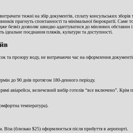
 витрачати тижні на збір документів, сплату консульських зборів
вників прагнуть спонтанності та мінімальної бюрократії. Саме т
 адже безвіз дозволяє швидко адаптуватися до мінливих обставин 
ь ідеальне поєднання пляжів, культури та доступності.
айв
ісок та прозору воду, не витрачаючи час на оформлення документі
ермін до 90 днів протягом 180-денного періоду.
 прямі авіарейси, величезний вибір готелів “все включено”. Крім
комфортна температура).
 Віза (близько $25) оформлюється після прибуття в аеропорті.