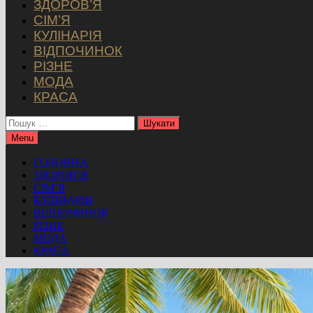
ЗДОРОВ’Я
СІМ’Я
КУЛІНАРІЯ
ВІДПОЧИНОК
РІЗНЕ
МОДА
КРАСА
Пошук:
Menu
ГОЛОВНА
ЗДОРОВ’Я
СІМ’Я
КУЛІНАРІЯ
ВІДПОЧИНОК
РІЗНЕ
МОДА
КРАСА