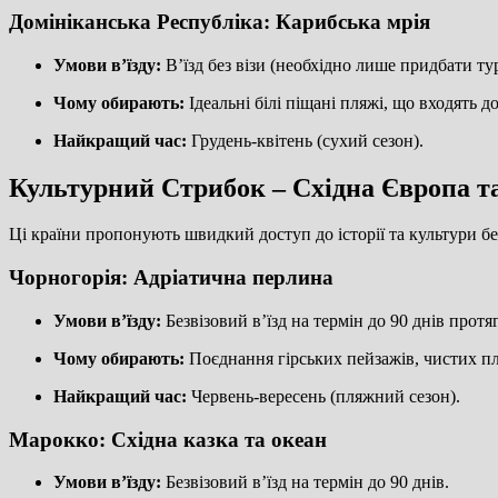
Домініканська Республіка: Карибська мрія
Умови в’їзду:
В’їзд без візи (необхідно лише придбати ту
Чому обирають:
Ідеальні білі піщані пляжі, що входять д
Найкращий час:
Грудень-квітень (сухий сезон).
Культурний Стрибок – Східна Європа т
Ці країни пропонують швидкий доступ до історії та культури бе
Чорногорія: Адріатична перлина
Умови в’їзду:
Безвізовий в’їзд на термін до 90 днів протя
Чому обирають:
Поєднання гірських пейзажів, чистих пля
Найкращий час:
Червень-вересень (пляжний сезон).
Марокко: Східна казка та океан
Умови в’їзду:
Безвізовий в’їзд на термін до 90 днів.