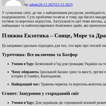
by
admin
28.12.2025
23.12.2025
У сучасному світі, де час є найціннішим ресурсом, необхідність
подорожувати. Суть проблеми полягає в тому, що багато мандрі
путівок та коротких відпусток. Актуальність цієї теми висока,
найкращих та найпопулярніших безвізових країн, які пропонуют
Пляжна Екзотика – Сонце, Море та Др
Ці напрямки ідеально підходять для тих, хто мріє про теплий п
Туреччина: Все включено та Босфор
Умови в’їзду:
Безвізовий в’їзд для громадян України на т
Чому обирають:
Ідеальний баланс ціни та якості, зручні
історію (Стамбул, Каппадокія).
Найкращий час:
Травень-червень та вересень-жовтень (
Єгипет: Занурення у стародавній світ
Умови в’їзду:
Для українців діє спрощений візовий режим.