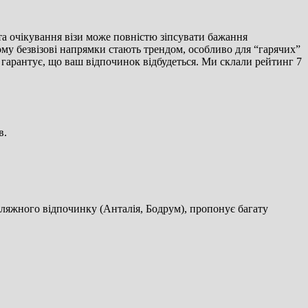
 та очікування візи може повністю зіпсувати бажання
ому безвізові напрямки стають трендом, особливо для “гарячих”
і гарантує, що ваш відпочинок відбудеться. Ми склали рейтинг 7
в.
 пляжного відпочинку (Анталія, Бодрум), пропонує багату