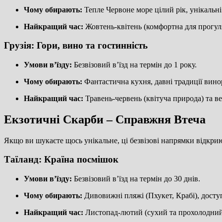
Чому обирають:
Тепле Червоне море цілий рік, унікальні 
Найкращий час:
Жовтень-квітень (комфортна для прогул
Грузія: Гори, вино та гостинність
Умови в’їзду:
Безвізовий в’їзд на термін до 1 року.
Чому обирають:
Фантастична кухня, давні традиції виноро
Найкращий час:
Травень-червень (квітуча природа) та ве
Екзотичні Скарби – Справжня Втеча
Якщо ви шукаєте щось унікальне, ці безвізові напрямки відкриют
Таїланд: Країна посмішок
Умови в’їзду:
Безвізовий в’їзд на термін до 30 днів.
Чому обирають:
Дивовижні пляжі (Пхукет, Крабі), доступ
Найкращий час:
Листопад-лютий (сухий та прохолодний