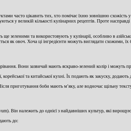
ами часто цікавить тих, хто помічає їхню зовнішню схожість у 
ються у великій кількості кулінарних рецептів. Проте насправді 
ть ще зеленими та використовують у кулінарії, особливо в азійсь
ться як овоч. Хоча ці інгредієнти можуть виглядати схожими, їх 
озрівання. Вони зазвичай мають яскраво-зелений колір і можуть п
 корейської та китайської кухні. Їх подають як закуску, додають д
ісля приготування боби мають м’яку, але водночас щільну текст
vum). Він належить до однієї з найдавніших культур, які вирощ
дають до: