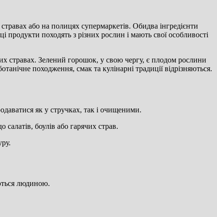
стравах або на полицях супермаркетів. Обидва інгредієнти
ці продукти походять з різних рослин і мають свої особливості
ких стравах. Зелений горошок, у свою чергу, є плодом рослини
ботанічне походження, смак та кулінарні традиції відрізняються.
родаватися як у стручках, так і очищеними.
о салатів, боулів або гарячих страв.
уру.
уються людиною.