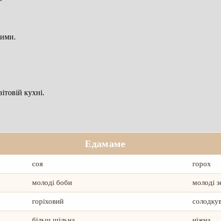
шими.
ітовій кухні.
Едамаме
соя
горох
молоді боби
молоді з
горіховий
солодку
більш щільна
ніжна