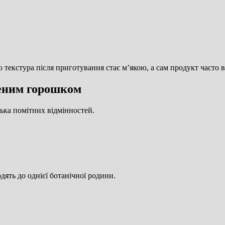
текстура після приготування стає м’якою, а сам продукт часто в
леним горошком
ька помітних відмінностей.
дять до однієї ботанічної родини.
.