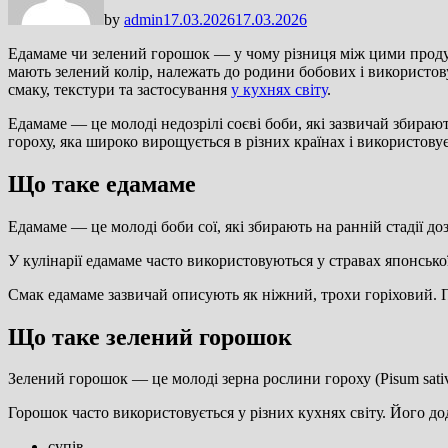
by
admin
17.03.2026
17.03.2026
Едамаме чи зелений горошок — у чому різниця між цими продукт
мають зелений колір, належать до родини бобових і використову
смаку, текстури та застосування
у кухнях світу
.
Едамаме — це молоді недозрілі соєві боби, які зазвичай збираю
гороху, яка широко вирощується в різних країнах і використовує
Що таке едамаме
Едамаме — це молоді боби сої, які збирають на ранній стадії д
У кулінарії едамаме часто використовуються у стравах японської,
Смак едамаме зазвичай описують як ніжний, трохи горіховий. П
Що таке зелений горошок
Зелений горошок — це молоді зерна рослини гороху (Pisum sati
Горошок часто використовується у різних кухнях світу. Його до
супів