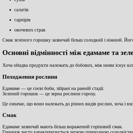
салатів
гарнірів
овочевих страв
Смак зеленого горошку зазвичай більш солодкий і ніжний. Його 
Основні відмінності між едамаме та зе
Хоча обидва продукти належать до бобових, між ними існує кіл
Походження рослини
Едамаме — це соєві боби, зібрані на ранній стадії.
Зелений горошок — це зерна рослини гороху.
Це означає, що вони належать до різних видів рослин, хоча і вхо
Смак
Едамаме зазвичай мають більш виражений горіховий смак.
Горошок часто характеризується легкою природною солодкістю