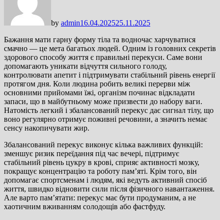
by
admin
16.04.2025
25.11.2025
Бажання мати гарну форму тіла та водночас харчуватися
смачно — це мета багатьох людей. Одним із головних секретів
здорового способу життя є правильні перекуси. Саме вони
допомагають уникати відчуття сильного голоду,
контролювати апетит і підтримувати стабільний рівень енергії
протягом дня. Коли людина робить великі перерви між
основними прийомами їжі, організм починає відкладати
запаси, що в майбутньому може призвести до набору ваги.
Натомість легкий і збалансований перекус дає сигнал тілу, що
воно регулярно отримує поживні речовини, а значить немає
сенсу накопичувати жир.
Збалансований перекус виконує кілька важливих функцій:
зменшує ризик переїдання під час вечері, підтримує
стабільний рівень цукру в крові, сприяє активності мозку,
покращує концентрацію та роботу пам’яті. Крім того, він
допомагає спортсменам і людям, які ведуть активний спосіб
життя, швидко відновити сили після фізичного навантаження.
Але варто пам’ятати: перекус має бути продуманим, а не
хаотичним вживанням солодощів або фастфуду.