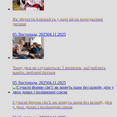
Як зберегти близькість у парі після народження
дитини
05 Листопада, 2025
04.11.2025
Чому діти не слухаються: 5 помилок, які роблять
навіть люблячі батьки
05 Листопада, 2025
04.11.2025
Сучасні форми сім’ї: як живуть пари без шлюбу, діти
у двох домах і поліаморні союзи