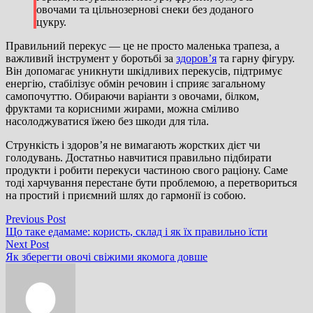
овочами та цільнозернові снеки без доданого
цукру.
Правильний перекус — це не просто маленька трапеза, а
важливий інструмент у боротьбі за
здоров’я
та гарну фігуру.
Він допомагає уникнути шкідливих перекусів, підтримує
енергію, стабілізує обмін речовин і сприяє загальному
самопочуттю. Обираючи варіанти з овочами, білком,
фруктами та корисними жирами, можна сміливо
насолоджуватися їжею без шкоди для тіла.
Стрункість і здоров’я не вимагають жорстких дієт чи
голодувань. Достатньо навчитися правильно підбирати
продукти і робити перекуси частиною свого раціону. Саме
тоді харчування перестане бути проблемою, а перетвориться
на простий і приємний шлях до гармонії із собою.
Навігація
Previous
Previous Post
post:
Що таке едамаме: користь, склад і як їх правильно їсти
записів
Next
Next Post
post:
Як зберегти овочі свіжими якомога довше