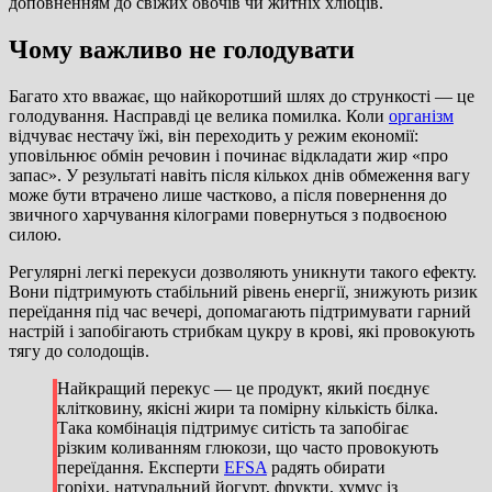
доповненням до свіжих овочів чи житніх хлібців.
Чому важливо не голодувати
Багато хто вважає, що найкоротший шлях до стрункості — це
голодування. Насправді це велика помилка. Коли
організм
відчуває нестачу їжі, він переходить у режим економії:
уповільнює обмін речовин і починає відкладати жир «про
запас». У результаті навіть після кількох днів обмеження вагу
може бути втрачено лише частково, а після повернення до
звичного харчування кілограми повернуться з подвоєною
силою.
Регулярні легкі перекуси дозволяють уникнути такого ефекту.
Вони підтримують стабільний рівень енергії, знижують ризик
переїдання під час вечері, допомагають підтримувати гарний
настрій і запобігають стрибкам цукру в крові, які провокують
тягу до солодощів.
Найкращий перекус — це продукт, який поєднує
клітковину, якісні жири та помірну кількість білка.
Така комбінація підтримує ситість та запобігає
різким коливанням глюкози, що часто провокують
переїдання. Експерти
EFSA
радять обирати
горіхи, натуральний йогурт, фрукти, хумус із