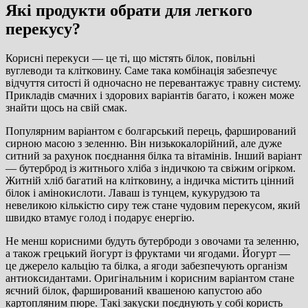
Які продукти обрати для легкого
перекусу?
Корисні перекуси — це ті, що містять білок, повільні
вуглеводи та клітковину. Саме така комбінація забезпечує
відчуття ситості й одночасно не перевантажує травну систему.
Прикладів смачних і здорових варіантів багато, і кожен може
знайти щось на свій смак.
Популярним варіантом є болгарський перець, фарширований
сирною масою з зеленню. Він низькокалорійний, але дуже
ситний за рахунок поєднання білка та вітамінів. Інший варіант
— бутерброд із житнього хліба з індичкою та свіжим огірком.
Житній хліб багатий на клітковину, а індичка містить цінний
білок і амінокислоти. Лаваш із тунцем, кукурудзою та
невеликою кількістю сиру теж стане чудовим перекусом, який
швидко втамує голод і подарує енергію.
Не менш корисними будуть бутерброди з овочами та зеленню,
а також грецький йогурт із фруктами чи ягодами. Йогурт —
це джерело кальцію та білка, а ягоди забезпечують організм
антиоксидантами. Оригінальним і корисним варіантом стане
яєчний білок, фарширований квашеною капустою або
картопляним пюре. Такі закуски поєднують у собі користь