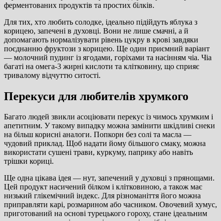
ферментованих продуктів та простих білків.
Для тих, хто любить солодке, ідеально підійдуть яблука з
корицею, запечені в духовці. Вони не лише смачні, а й
допомагають нормалізувати рівень цукру в крові завдяки
поєднанню фруктози з корицею. Ще один приємний варіант
— молочний пудинг із ягодами, горіхами та насінням чіа. Чіа
багаті на омега-3 жирні кислоти та клітковину, що сприяє
тривалому відчуттю ситості.
Перекуси для любителів хрумкого
Багато людей звикли асоціювати перекус із чимось хрумким і
апетитним. У такому випадку можна замінити шкідливі снеки
на більш корисні аналоги. Попкорн без солі та масла —
чудовий приклад. Щоб надати йому більшого смаку, можна
використати сушені трави, куркуму, паприку або навіть
трішки кориці.
Ще одна цікава ідея — нут, запечений у духовці з прянощами.
Цей продукт насичений білком і клітковиною, а також має
низький глікемічний індекс. Для різноманіття його можна
приправляти карі, розмарином або часником. Овочевий хумус,
приготований на основі турецького гороху, стане ідеальним