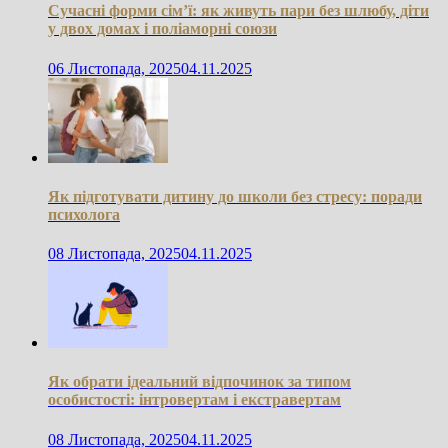
Сучасні форми сім’ї: як живуть пари без шлюбу, діти
у двох домах і поліаморні союзи
06 Листопада, 2025
04.11.2025
Як підготувати дитину до школи без стресу: поради
психолога
08 Листопада, 2025
04.11.2025
Як обрати ідеальний відпочинок за типом
особистості: інтровертам і екстравертам
08 Листопада, 2025
04.11.2025