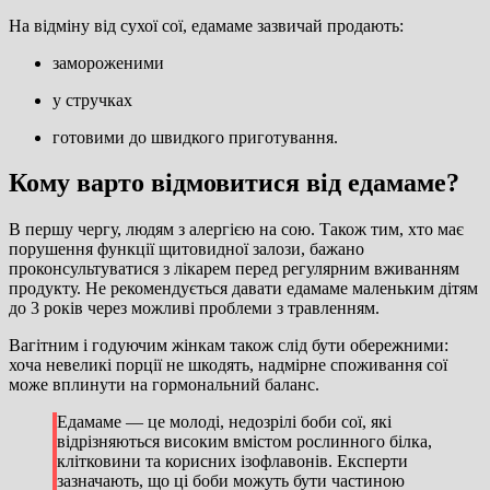
На відміну від сухої сої, едамаме зазвичай продають:
замороженими
у стручках
готовими до швидкого приготування.
Кому варто відмовитися від едамаме?
В першу чергу, людям з алергією на сою. Також тим, хто має
порушення функції щитовидної залози, бажано
проконсультуватися з лікарем перед регулярним вживанням
продукту. Не рекомендується давати едамаме маленьким дітям
до 3 років через можливі проблеми з травленням.
Вагітним і годуючим жінкам також слід бути обережними:
хоча невеликі порції не шкодять, надмірне споживання сої
може вплинути на гормональний баланс.
Едамаме — це молоді, недозрілі боби сої, які
відрізняються високим вмістом рослинного білка,
клітковини та корисних ізофлавонів. Експерти
зазначають, що ці боби можуть бути частиною