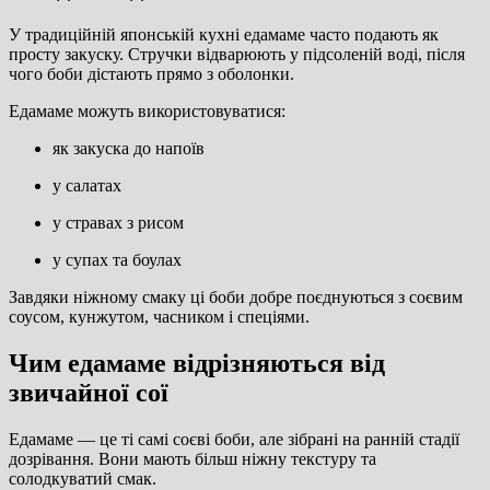
У традиційній японській кухні едамаме часто подають як
просту закуску. Стручки відварюють у підсоленій воді, після
чого боби дістають прямо з оболонки.
Едамаме можуть використовуватися:
як закуска до напоїв
у салатах
у стравах з рисом
у супах та боулах
Завдяки ніжному смаку ці боби добре поєднуються з соєвим
соусом, кунжутом, часником і спеціями.
Чим едамаме відрізняються від
звичайної сої
Едамаме — це ті самі соєві боби, але зібрані на ранній стадії
дозрівання. Вони мають більш ніжну текстуру та
солодкуватий смак.