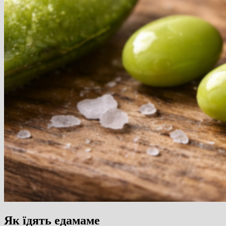
Як їдять едамаме