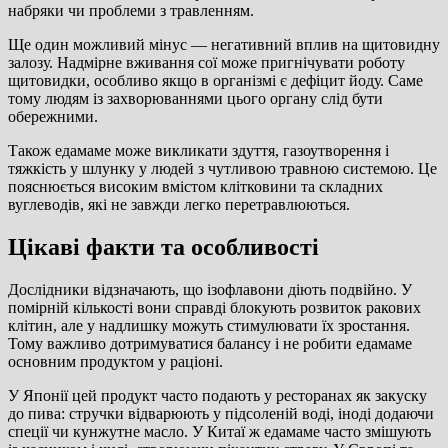
набряки чи проблеми з травленням.
Ще один можливий мінус — негативний вплив на щитовидну
залозу. Надмірне вживання сої може пригнічувати роботу
щитовидки, особливо якщо в організмі є дефіцит йоду. Саме
тому людям із захворюваннями цього органу слід бути
обережними.
Також едамаме може викликати здуття, газоутворення і
тяжкість у шлунку у людей з чутливою травною системою. Це
пояснюється високим вмістом клітковини та складних
вуглеводів, які не завжди легко перетравлюються.
Цікаві факти та особливості
Дослідники відзначають, що ізофлавони діють подвійно. У
помірній кількості вони справді блокують розвиток ракових
клітин, але у надлишку можуть стимулювати їх зростання.
Тому важливо дотримуватися балансу і не робити едамаме
основним продуктом у раціоні.
У Японії цей продукт часто подають у ресторанах як закуску
до пива: стручки відварюють у підсоленій воді, іноді додаючи
спеції чи кунжутне масло. У Китаї ж едамаме часто змішують