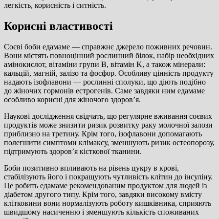
легкість, корисність і ситність.
Корисні властивості
Соєві боби едамаме — справжнє джерело поживних речовин.
Вони містять повноцінний рослинний білок, набір необхідних
амінокислот, вітаміни групи B, вітамін K, а також мінерали:
кальцій, магній, залізо та фосфор. Особливу цінність продукту
надають ізофлавони — рослинні сполуки, що діють подібно
до жіночих гормонів естрогенів. Саме завдяки ним едамаме
особливо корисні для жіночого здоров’я.
Наукові дослідження свідчать, що регулярне вживання соєвих
продуктів може знизити ризик розвитку раку молочної залози
приблизно на третину. Крім того, ізофлавони допомагають
полегшити симптоми клімаксу, зменшують ризик остеопорозу,
підтримують здоров’я кісткової тканини.
Боби позитивно впливають на рівень цукру в крові,
стабілізують його і покращують чутливість клітин до інсуліну.
Це робить едамаме рекомендованим продуктом для людей із
діабетом другого типу. Крім того, завдяки високому вмісту
клітковини вони нормалізують роботу кишківника, сприяють
швидшому насиченню і зменшують кількість споживаних