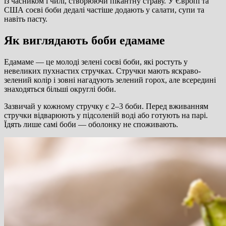
із часником і чилі, створюючи пікантну страву. У Європі та
США соєві боби дедалі частіше додають у салати, супи та
навіть пасту.
Як виглядають боби едамаме
Едамаме — це молоді зелені соєві боби, які ростуть у
невеликих пухнастих стручках. Стручки мають яскраво-
зелений колір і зовні нагадують зелений горох, але всередині
знаходяться більші округлі боби.
Зазвичай у кожному стручку є 2–3 боби. Перед вживанням
стручки відварюють у підсоленій воді або готують на парі.
Їдять лише самі боби — оболонку не споживають.