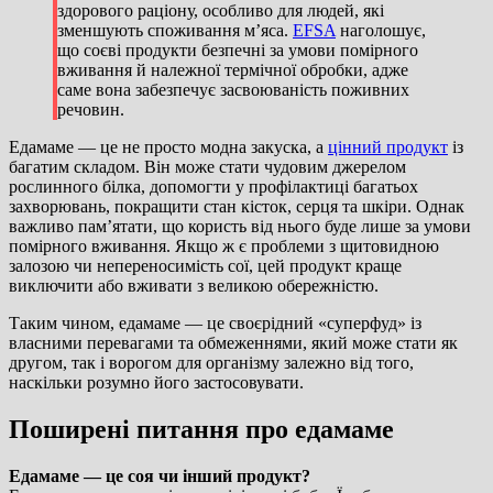
здорового раціону, особливо для людей, які
зменшують споживання м’яса.
EFSA
наголошує,
що соєві продукти безпечні за умови помірного
вживання й належної термічної обробки, адже
саме вона забезпечує засвоюваність поживних
речовин.
Едамаме — це не просто модна закуска, а
цінний продукт
із
багатим складом. Він може стати чудовим джерелом
рослинного білка, допомогти у профілактиці багатьох
захворювань, покращити стан кісток, серця та шкіри. Однак
важливо пам’ятати, що користь від нього буде лише за умови
помірного вживання. Якщо ж є проблеми з щитовидною
залозою чи непереносимість сої, цей продукт краще
виключити або вживати з великою обережністю.
Таким чином, едамаме — це своєрідний «суперфуд» із
власними перевагами та обмеженнями, який може стати як
другом, так і ворогом для організму залежно від того,
наскільки розумно його застосовувати.
Поширені питання про едамаме
Едамаме — це соя чи інший продукт?