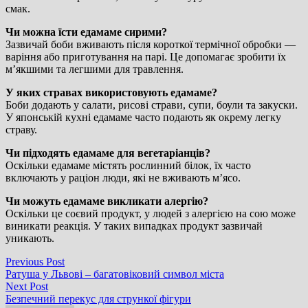
смак.
Чи можна їсти едамаме сирими?
Зазвичай боби вживають після короткої термічної обробки —
варіння або приготування на парі. Це допомагає зробити їх
м’якшими та легшими для травлення.
У яких стравах використовують едамаме?
Боби додають у салати, рисові страви, супи, боули та закуски.
У японській кухні едамаме часто подають як окрему легку
страву.
Чи підходять едамаме для вегетаріанців?
Оскільки едамаме містять рослинний білок, їх часто
включають у раціон люди, які не вживають м’ясо.
Чи можуть едамаме викликати алергію?
Оскільки це соєвий продукт, у людей з алергією на сою може
виникати реакція. У таких випадках продукт зазвичай
уникають.
Навігація
Previous
Previous Post
post:
Ратуша у Львові – багатовіковий символ міста
записів
Next
Next Post
post:
Безпечний перекус для стрункої фігури