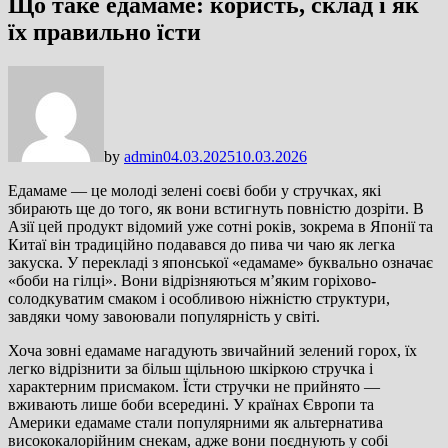
Що таке едамаме: користь, склад і як
їх правильно їсти
by
admin
04.03.2025
10.03.2026
Едамаме — це молоді зелені соєві боби у стручках, які
збирають ще до того, як вони встигнуть повністю дозріти. В
Азії цей продукт відомий уже сотні років, зокрема в Японії та
Китаї він традиційно подавався до пива чи чаю як легка
закуска. У перекладі з японської «едамаме» буквально означає
«боби на гілці». Вони відрізняються м’яким горіхово-
солодкуватим смаком і особливою ніжністю структури,
завдяки чому завоювали популярність у світі.
Хоча зовні едамаме нагадують звичайний зелений горох, їх
легко відрізнити за більш щільною шкіркою стручка і
характерним присмаком. Їсти стручки не прийнято —
вживають лише боби всередині. У країнах Європи та
Америки едамаме стали популярними як альтернатива
висококалорійним снекам, адже вони поєднують у собі