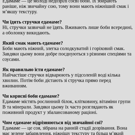
Едамаме — це молоді недозрілі соєві боби. Їх збирають
раніше, ніж звичайну сою, тому вони мають ніжніший смак і
м’якшу текстуру.
Чи їдять стручки едамаме?
Ні, стручки зазвичай не їдять. Вживають лише боби всередині,
а оболонку викидають.
Який смак мають едамаме?
Боби мають ніжний, злегка солодкуватий і горіховий смак.
Завдяки цьому вони добре поєднуються з різними спеціями та
соусами.
Як правильно їсти едамаме?
Найчастіше стручки відварюють у підсоленій воді кілька
хвилин. Потім боби дістають зі стручка прямо перед
вживанням.
Чи корисні боби едамаме?
Едамаме містять рослинний білок, клітковину, вітаміни групи
B та мінерали. Завдяки цьому їх часто розглядають як
поживний продукт у збалансованому раціоні.
Чим едамаме відрізняються від звичайної сої?
Едамаме — це соя, зібрана на ранній стадії дозрівання. Вона
має зелене забарвлення, ніжнішу текстуру та більш м’який