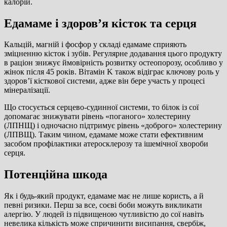
калорій.
Едамаме і здоров’я кісток та серця
Кальцій, магній і фосфор у складі едамаме сприяють
зміцненню кісток і зубів. Регулярне додавання цього продукту
в раціон знижує ймовірність розвитку остеопорозу, особливо у
жінок після 45 років. Вітамін K також відіграє ключову роль у
здоров’ї кісткової системи, адже він бере участь у процесі
мінералізації.
Що стосується серцево-судинної системи, то білок із сої
допомагає знижувати рівень «поганого» холестерину
(ЛПНЩ) і одночасно підтримує рівень «доброго» холестерину
(ЛПВЩ). Таким чином, едамаме може стати ефективним
засобом профілактики атеросклерозу та ішемічної хвороби
серця.
Потенційна шкода
Як і будь-який продукт, едамаме має не лише користь, а й
певні ризики. Перш за все, соєві боби можуть викликати
алергію. У людей із підвищеною чутливістю до сої навіть
невелика кількість може спричинити висипання, свербіж,