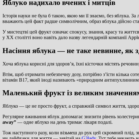
Яблуко надихало вчених і митців
Історія науки не була б такою, якою ми її знаємо, без яблука. З
вважають цей факт радше символічним, образ яблука дійсно ста
У мистецтві цей фрукт означає спокусу, знання, красу та життє
у ХХ столітті воно навіть дало назву легендарній компанії Apple
Насіння яблука — не таке невинне, як з
Хоча яблука корисні для здоров’я, їхні кісточки містять речов
Втім, щоб отримати небезпечну дозу, потрібно з’їсти кілька с
вітамін B17, який іноді називають «природним антипухлинним
Маленький фрукт із великим значення
Яблуко — це не просто фрукт, а справжній символ життя, здоров
Регулярне вживання яблук допомагає знизити рівень холестерин
away”
— одне яблуко на день тримає лікаря подалі.
Тож наступного разу, коли візьмеш до рук цей скромний плід, зг
чи лайфхаки для життя — завітай на
G3lady
. Тут тебе чекають н