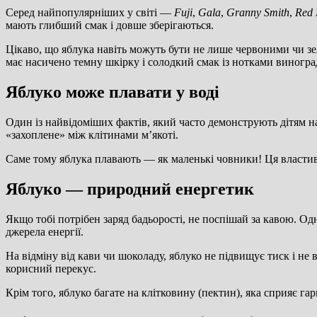
Серед найпопулярніших у світі —
Fuji
,
Gala
,
Granny Smith
,
Red 
мають глибший смак і довше зберігаються.
Цікаво, що яблука навіть можуть бути не лише червоними чи з
має насичено темну шкірку і солодкий смак із нотками виногра
Яблуко може плавати у воді
Один із найвідоміших фактів, який часто демонструють дітям на
«захоплене» між клітинами м’якоті.
Саме тому яблука плавають — як маленькі човники! Ця властивіс
Яблуко — природний енергетик
Якщо тобі потрібен заряд бадьорості, не поспішай за кавою. Од
джерела енергії.
На відміну від кави чи шоколаду, яблуко не підвищує тиск і не 
корисний перекус.
Крім того, яблуко багате на клітковину (пектин), яка сприяє г