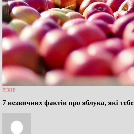
РІЗНЕ
7 незвичних фактів про яблука, які теб