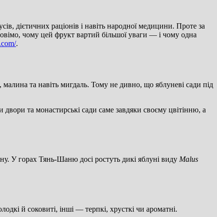
ів, дієтичних раціонів і навіть народної медицини. Проте за
повімо, чому цей фрукт вартий більшої уваги — і чому одна
y.com/
.
, малина та навіть мигдаль. Тому не дивно, що яблуневі сади під
 двори та монастирські сади саме завдяки своєму цвітінню, а
ну. У горах Тянь-Шаню досі ростуть дикі яблуні виду
Malus
лодкі й соковиті, інші — терпкі, хрусткі чи ароматні.