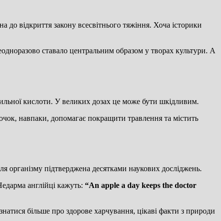
она до відкриття закону всесвітнього тяжіння. Хоча історики
неодноразово ставало центральним образом у творах культури. А
инильної кислоти. У великих дозах це може бути шкідливим.
точок, навпаки, допомагає покращити травлення та містить
для організму підтверджена десятками наукових досліджень.
Недарма англійці кажуть:
“An apple a day keeps the doctor
ізнатися більше про здорове харчування, цікаві факти з природи