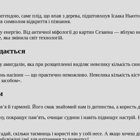
а легендою, саме плід, що впав з дерева, підштовхнув Ісаака Ньют
в символом відкриття і пізнання.
ву енергію. Від античної міфології до картин Сезанна — яблуко 
, яка змінила світ технологій.
дається
ину амигдалін, яка при розщепленні виділяє невелику кількість с
отень насінин — що практично неможливо. Невелика кількість кіс
 засобом».
м
’я й гармонії. Його смак знайомий нам із дитинства, а користь 
у, покращує пам’ять, очищає судини і навіть підвищує настрій. 
адай, скільки таємниць і користі він у собі несе. А якщо хочеш д
айсвіжіші ідеї для натхнення та розвитку!