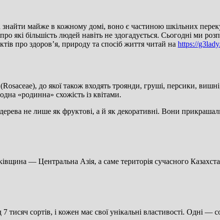
знайти майже в кожному домі, воно є частиною шкільних перекус
ро які більшість людей навіть не здогадується. Сьогодні ми роз
ктів про здоров’я, природу та спосіб життя читай на
https://g3lad
Rosaceae), до якої також входять троянди, груші, персики, вишні
дна «родинна» схожість із квітами.
дерева не лише як фруктові, а й як декоративні. Вони прикрашали
івщина — Центральна Азія, а саме територія сучасного Казахста
7 тисяч сортів, і кожен має свої унікальні властивості. Одні — со