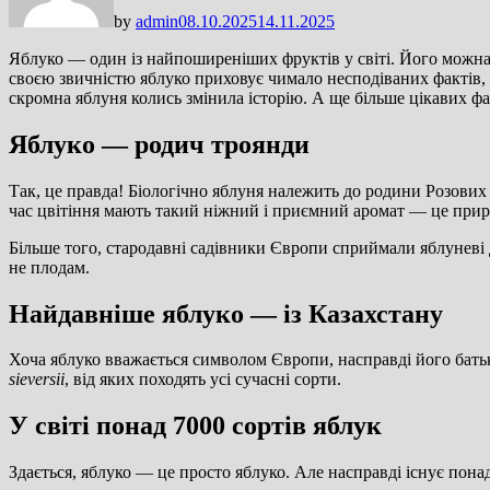
by
admin
08.10.2025
14.11.2025
Яблуко — один із найпоширеніших фруктів у світі. Його можна 
своєю звичністю яблуко приховує чимало несподіваних фактів, п
скромна яблуня колись змінила історію. А ще більше цікавих фа
Яблуко — родич троянди
Так, це правда! Біологічно яблуня належить до родини Розових (
час цвітіння мають такий ніжний і приємний аромат — це приро
Більше того, стародавні садівники Європи сприймали яблуневі 
не плодам.
Найдавніше яблуко — із Казахстану
Хоча яблуко вважається символом Європи, насправді його батьк
sieversii
, від яких походять усі сучасні сорти.
У світі понад 7000 сортів яблук
Здається, яблуко — це просто яблуко. Але насправді існує понад 