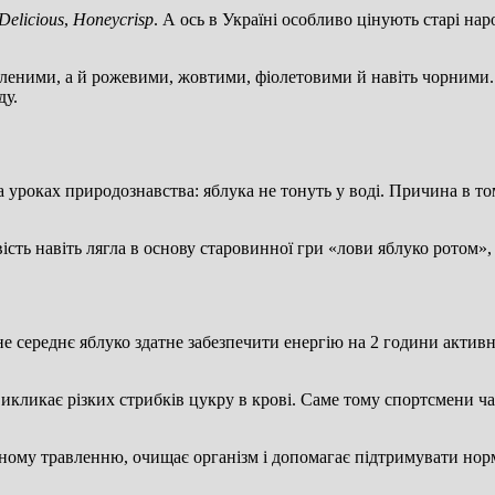
Delicious
,
Honeycrisp
. А ось в Україні особливо цінують старі н
еленими, а й рожевими, жовтими, фіолетовими й навіть чорними.
ду.
 уроках природознавства: яблука не тонуть у воді. Причина в то
ть навіть лягла в основу старовинної гри «лови яблуко ротом», 
не середнє яблуко здатне забезпечити енергію на 2 години активн
викликає різких стрибків цукру в крові. Саме тому спортсмени ча
арному травленню, очищає організм і допомагає підтримувати нор