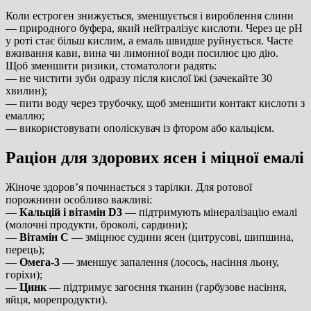
Коли естроген знижується, зменшується і вироблення слини
— природного буфера, який нейтралізує кислоти. Через це рН
у роті стає більш кислим, а емаль швидше руйнується. Часте
вживання кави, вина чи лимонної води посилює цю дію.
Щоб зменшити ризики, стоматологи радять:
— не чистити зуби одразу після кислої їжі (зачекайте 30
хвилин);
— пити воду через трубочку, щоб зменшити контакт кислоти з
емаллю;
— використовувати ополіскувач із фтором або кальцієм.
Раціон для здорових ясен і міцної емалі
Жіноче здоров’я починається з тарілки. Для ротової
порожнини особливо важливі:
—
Кальцій і вітамін D3
— підтримують мінералізацію емалі
(молочні продукти, броколі, сардини);
—
Вітамін С
— зміцнює судини ясен (цитрусові, шипшина,
перець);
—
Омега-3
— зменшує запалення (лосось, насіння льону,
горіхи);
—
Цинк
— підтримує загоєння тканин (гарбузове насіння,
яйця, морепродукти).