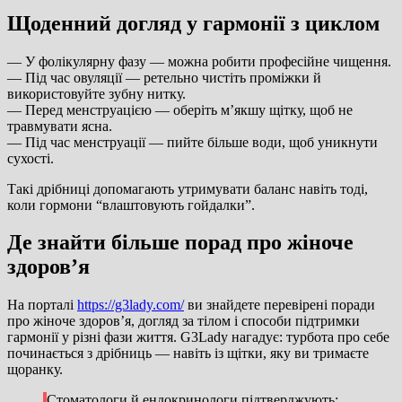
Щоденний догляд у гармонії з циклом
— У фолікулярну фазу — можна робити професійне чищення.
— Під час овуляції — ретельно чистіть проміжки й
використовуйте зубну нитку.
— Перед менструацією — оберіть м’якшу щітку, щоб не
травмувати ясна.
— Під час менструації — пийте більше води, щоб уникнути
сухості.
Такі дрібниці допомагають утримувати баланс навіть тоді,
коли гормони “влаштовують гойдалки”.
Де знайти більше порад про жіноче
здоров’я
На порталі
https://g3lady.com/
ви знайдете перевірені поради
про жіноче здоров’я, догляд за тілом і способи підтримки
гармонії у різні фази життя. G3Lady нагадує: турбота про себе
починається з дрібниць — навіть із щітки, яку ви тримаєте
щоранку.
Стоматологи й ендокринологи підтверджують: