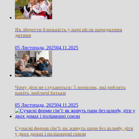
Як зберегти близькість у парі після народження
дитини
05 Листопада, 2025
04.11.2025
Чому діти не слухаються: 5 помилок, які роблять
навіть люблячі батьки
05 Листопада, 2025
04.11.2025
Сучасні форми сім’ї: як живуть пари без шлюбу, діти
у двох домах і поліаморні союзи