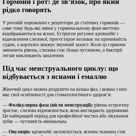
Гормони і рот: де зв’язок, про який
рідко говорять
У ротовій порожнині є рецептори до статевих гормонів —
саме тому будь-які зміни у гормональному фоні миттєво
відображаються на яснах. Естроген регулює кровообіг і
відновлення слизової, прогестерон впливає на проникність
судин, а кортизол знижує імунний захист. Коли ці гормони
змінюють рівень, слизова стає більш чутливою, а бактерії
легше викликають запалення.
Під час менструального циклу: що
відбувається з яснами і емаллю
Жіночий цикл можна розділити на кілька фаз, і кожна з них
має свої особливості для стоматологічного здоров’я:
—
Фолікулярна фаза (після менструації):
рівень естрогену
зростає, слизова відновлюється, ясна виглядають здоровими.
Це найкращий період для професійної чистки або лікування
зубів — чутливість мінімальна.
—
Овуляція:
кровообіг активізується, ясенна тканина стає