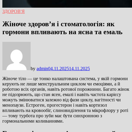
ЗДОРОВ'Я
Жіноче здоров’я і стоматологія: як
гормони впливають на ясна та емаль
by
admin
04.11.2025
14.11.2025
Жіноче тіло — це тонко налаштована система, у якій гормони
керують не лише менструальним циклом чи емоціями, а й
роботою всіх органів, навіть ротової порожнини. Багато жінок
не підозрюють, що стан ясен, емалі і навіть частота карієсу
можуть змінюватися залежно від фази циклу, вагітності чи
менопаузи. Естроген, прогестерон і навіть кортизол
впливають на кровообіг, слиновиділення та мікрофлору у роті
— тому турбота про зуби має бути синхронною з
гормональними коливаннями.