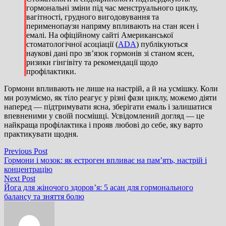
гормональні зміни під час менструального циклу,
вагітності, грудного вигодовування та
перименопаузи напряму впливають на стан ясен і
емалі. На офіційному сайті Американської
стоматологічної асоціації (
ADA
) публікуються
наукові дані про зв’язок гормонів зі станом ясен,
ризики гінгівіту та рекомендації щодо
профілактики.
Гормони впливають не лише на настрій, а й на усмішку. Коли
ми розуміємо, як тіло реагує у різні фази циклу, можемо діяти
наперед — підтримувати ясна, зберігати емаль і залишатися
впевненими у своїй посмішці. Усвідомлений догляд — це
найкраща профілактика і прояв любові до себе, яку варто
практикувати щодня.
Навігація
Previous
Previous Post
post:
Гормони і мозок: як естроген впливає на пам’ять, настрій і
записів
концентрацію
Next
Next Post
post:
Йога для жіночого здоров’я: 5 асан для гормонального
балансу та зняття болю