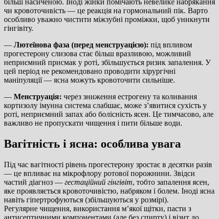
більш насиченою. Іноді жінки помічають невелике набрякання
чи кровоточивість — це реакція на гормональний пік. Варто
особливо уважно чистити міжзубні проміжки, щоб уникнути
гінгівіту.
—
Лютеїнова фаза (перед менструацією):
під впливом
прогестерону слизова стає більш вразливою, можливий
неприємний присмак у роті, збільшується ризик запалення. У
цей період не рекомендовано проводити хірургічні
маніпуляції — ясна можуть кровоточити сильніше.
—
Менструація:
через зниження естрогену та коливання
кортизолу імунна система слабшає, може з’явитися сухість у
роті, неприємний запах або болісність ясен. Це тимчасово, але
важливо не пропускати чищення і пити більше води.
Вагітність і ясна: особлива увага
Під час вагітності рівень прогестерону зростає в десятки разів
— це впливає на мікрофлору ротової порожнини. Звідси
частий діагноз —
гестаційний гінгівіт
, тобто запалення ясен,
яке проявляється кровоточивістю, набряком і болем. Іноді ясна
навіть гіпертрофуються (збільшуються у розмірі).
Регулярне чищення, використання м’якої щітки, пасти з
антисептичними компонентами (але без спирту) і візит до