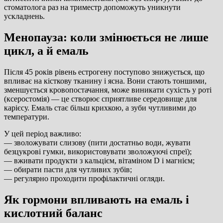
стоматолога раз на триместр допоможуть уникнути
ускладнень.
Менопауза: коли змінюється не лише
цикл, а й емаль
Після 45 років рівень естрогену поступово знижується, що
впливає на кісткову тканину і ясна. Вони стають тоншими,
зменшується кровопостачання, може виникати сухість у роті
(ксеростомія) — це створює сприятливе середовище для
карієсу. Емаль стає більш крихкою, а зуби чутливими до
температури.
У цей період важливо:
— зволожувати слизову (пити достатньо води, жувати
безцукрові гумки, використовувати зволожуючі спреї);
— вживати продукти з кальцієм, вітаміном D і магнієм;
— обирати пасти для чутливих зубів;
— регулярно проходити профілактичні огляди.
Як гормони впливають на емаль і
кислотний баланс