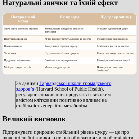
Натуральні звички та їхній ефект
Натуральний
Як працює
Що дає організму
метод
Овочі перед основною стравою
Уповільнюють швидкість засвоєння
М’якший підйом рівня цукру
вуглеводів
Прогулянка після їжі
М’язи використовують глюкозу як енергію
Менше різких піків після їжі
Повноцінний сон
Знижує викид гормонів стресу
Стабільний апетит та енергія
Чиста вода
Підтримує метаболічні процеси
Краще самопочуття протягом дня
Продукти з клітковиною
Сповільнюють перетравлення
Рівномірне вивільнення енергії
Мінімум солодких напоїв
Менше швидких цукрів
Немає різких глюкозних
“гойдалок”
За даними
Гарвардської школи громадського
здоров’я
(Harvard School of Public Health),
регулярне споживання продуктів із високим
вмістом клітковини позитивно впливає на
стабільність енергії та метаболізм.
Великий висновок
Підтримувати природно стабільний рівень цукру — це про
щоденні дрібні звички, а не про обмеження чи особливі дієти.