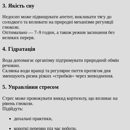
3. Якість сну
Недосип може підвищувати апетит, викликати тягу до
солодкого та впливати на природні механізми регуляції
глюкози.
Оптимально — 7–9 годин, а також режим засинання без
великих перерв.
4. Гідратація
Вода допомагає організму підтримувати природний обмін
речовин.
Склянка води вранці та регулярне пиття протягом дня
зменшують ризик різких «стрибків» через зневоднення.
5. Управління стресом
Стрес може провокувати викид кортизолу, що впливає на
рівень глюкози.
Підійдуть:
дихальні практики,
короткі перерви під час роботи,