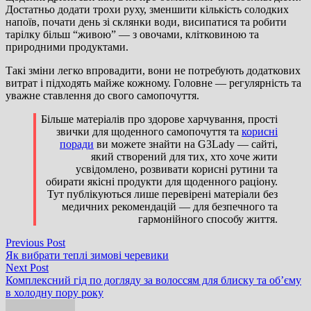
Достатньо додати трохи руху, зменшити кількість солодких
напоїв, почати день зі склянки води, висипатися та робити
тарілку більш “живою” — з овочами, клітковиною та
природними продуктами.
Такі зміни легко впровадити, вони не потребують додаткових
витрат і підходять майже кожному. Головне — регулярність та
уважне ставлення до свого самопочуття.
Більше матеріалів про здорове харчування, прості
звички для щоденного самопочуття та
корисні
поради
ви можете знайти на G3Lady — сайті,
який створений для тих, хто хоче жити
усвідомлено, розвивати корисні рутини та
обирати якісні продукти для щоденного раціону.
Тут публікуються лише перевірені матеріали без
медичних рекомендацій — для безпечного та
гармонійного способу життя.
Навігація
Previous
Previous Post
post:
Як вибрати теплі зимові черевики
записів
Next
Next Post
post:
Комплексний гід по догляду за волоссям для блиску та об’єму
в холодну пору року