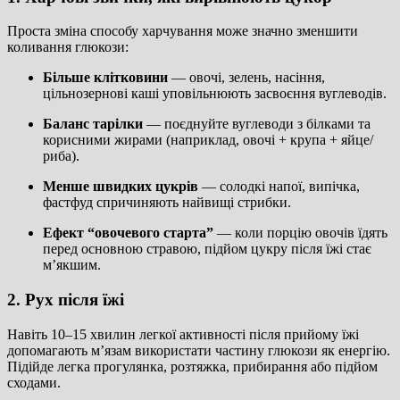
Проста зміна способу харчування може значно зменшити
коливання глюкози:
Більше клітковини
— овочі, зелень, насіння,
цільнозернові каші уповільнюють засвоєння вуглеводів.
Баланс тарілки
— поєднуйте вуглеводи з білками та
корисними жирами (наприклад, овочі + крупа + яйце/
риба).
Менше швидких цукрів
— солодкі напої, випічка,
фастфуд спричиняють найвищі стрибки.
Ефект “овочевого старта”
— коли порцію овочів їдять
перед основною стравою, підйом цукру після їжі стає
м’якшим.
2. Рух після їжі
Навіть 10–15 хвилин легкої активності після прийому їжі
допомагають м’язам використати частину глюкози як енергію.
Підійде легка прогулянка, розтяжка, прибирання або підйом
сходами.