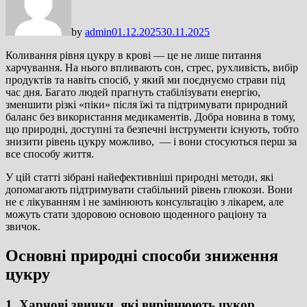
by
admin
01.12.2025
30.11.2025
Коливання рівня цукру в крові — це не лише питання
харчування. На нього впливають сон, стрес, рухливість, вибір
продуктів та навіть спосіб, у який ми поєднуємо страви під
час дня. Багато людей прагнуть стабілізувати енергію,
зменшити різкі «піки» після їжі та підтримувати природний
баланс без використання медикаментів. Добра новина в тому,
що природні, доступні та безпечні інструменти існують, тобто
знизити рівень цукру можливо, — і вони стосуються перш за
все способу життя.
У цій статті зібрані найефективніші природні методи, які
допомагають підтримувати стабільний рівень глюкози. Вони
не є лікуванням і не замінюють консультацію з лікарем, але
можуть стати здоровою основою щоденного раціону та
звичок.
Основні природні способи зниження
цукру
1. Харчові звички, які вирівнюють цукор