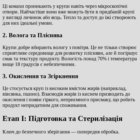
Ці комахи проникають у крупи навіть через мікроскопічні
отвори. Найчастіше вони вже можуть бути в придбаній крупі
у вигляді личинок або яєць. Тепло та доступ до їжі створюють
для них ідеальні умови.
2. Волога та Пліснява
Крупи добре вбирають вологу з повітря. Це не тільки створює
сприятливе середовище для розвитку плісняви, але й погіршує
смак та текстуру продукту. Вологість понад 70% і температура
вище
18 градусів
є небезпечними.
3. Окислення та Згіркнення
Це стосується круп із високим вмістом жирів (наприклад,
вівсянка, пшоно). Взаємодія жирів із киснем призводить до
окислення і появи гіркого, неприємного присмаку, що робить
продукт непридатним для споживання.
Етап I: Підготовка та Стерилізація
Ключ до безпечного зберігання — попередня обробка.