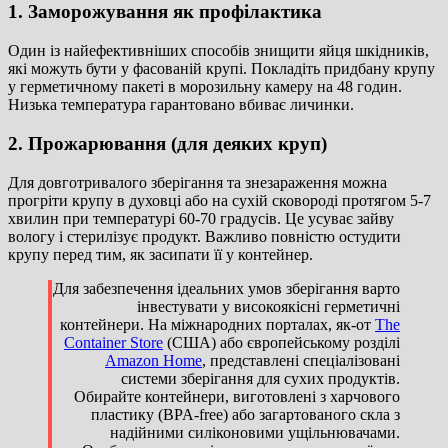
1. Заморожування як профілактика
Один із найефективніших способів знищити яйця шкідників,
які можуть бути у фасованій крупі. Покладіть придбану крупу
у герметичному пакеті в морозильну камеру на 48 годин.
Низька температура гарантовано вбиває личинки.
2. Прожарювання (для деяких круп)
Для довготривалого зберігання та знезараження можна
прогріти крупу в духовці або на сухій сковороді протягом 5-7
хвилин при температурі
60-70 градусів
. Це усуває зайву
вологу і стерилізує продукт. Важливо повністю остудити
крупу перед тим, як засипати її у контейнер.
Для забезпечення ідеальних умов зберігання варто
інвестувати у високоякісні герметичні
контейнери. На міжнародних порталах, як-от
The
Container Store
(США) або європейському розділі
Amazon Home
, представлені спеціалізовані
системи зберігання для сухих продуктів.
Обирайте контейнери, виготовлені з харчового
пластику (BPA-free) або загартованого скла з
надійними силіконовими ущільнювачами.