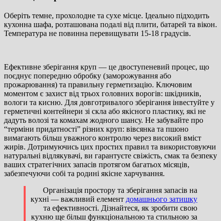
Оберіть темне, прохолодне та сухе місце. Ідеально підходить
кухонна шафа, розташована подалі від плити, батарей та вікон.
Температура не повинна перевищувати
15-18 градусів.
Ефективне зберігання круп — це двоступеневий процес, що
поєднує попередню обробку (заморожування або
прожарювання) та правильну герметизацію. Ключовим
моментом є захист від трьох головних ворогів: шкідників,
вологи та кисню. Для довготривалого зберігання інвестуйте у
герметичні контейнери зі скла або якісного пластику, які не
дадуть волозі та комахам жодного шансу. Не забувайте про
“терміни придатності” різних круп: вівсянка та пшоно
вимагають більш уважного контролю через високий вміст
жирів. Дотримуючись цих простих правил та використовуючи
натуральні відлякувачі, ви гарантуєте свіжість, смак та безпеку
ваших стратегічних запасів протягом багатьох місяців,
забезпечуючи собі та родині якісне харчування.
Організація простору та зберігання запасів на
кухні — важливий елемент
домашнього затишку
та ефективності. Дізнайтеся, як зробити свою
кухню ще більш функціональною та стильною за