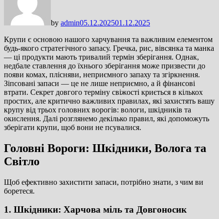
by
admin
05.12.2025
01.12.2025
Крупи є основою нашого харчування та важливим елементом
будь-якого стратегічного запасу. Гречка, рис, вівсянка та манка
— ці продукти мають тривалий термін зберігання. Однак,
недбале ставлення до їхнього зберігання може призвести до
появи комах, плісняви, неприємного запаху та згіркнення.
Зіпсовані запаси — це не лише неприємно, а й фінансові
втрати. Секрет довгого терміну свіжості криється в кількох
простих, але критично важливих правилах, які захистять вашу
крупу від трьох головних ворогів: вологи, шкідників та
окислення. Далі розглянемо декілько правил, які допоможуть
зберігати крупи, щоб вони не псувалися.
Головні Вороги: Шкідники, Волога та
Світло
Щоб ефективно захистити запаси, потрібно знати, з чим ви
боретеся.
1. Шкідники: Харчова міль та Довгоносик