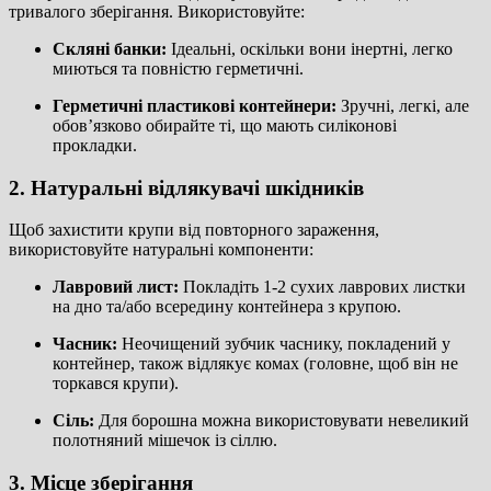
тривалого зберігання. Використовуйте:
Скляні банки:
Ідеальні, оскільки вони інертні, легко
миються та повністю герметичні.
Герметичні пластикові контейнери:
Зручні, легкі, але
обов’язково обирайте ті, що мають силіконові
прокладки.
2. Натуральні відлякувачі шкідників
Щоб захистити крупи від повторного зараження,
використовуйте натуральні компоненти:
Лавровий лист:
Покладіть 1-2 сухих лаврових листки
на дно та/або всередину контейнера з крупою.
Часник:
Неочищений зубчик часнику, покладений у
контейнер, також відлякує комах (головне, щоб він не
торкався крупи).
Сіль:
Для борошна можна використовувати невеликий
полотняний мішечок із сіллю.
3. Місце зберігання