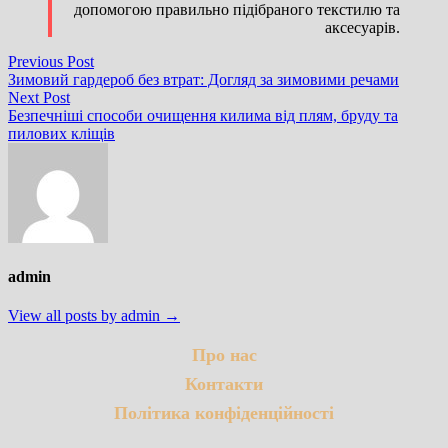
допомогою правильно підібраного текстилю та
аксесуарів.
Навігація
Previous
Previous Post
post:
Зимовий гардероб без втрат: Догляд за зимовими речами
записів
Next
Next Post
post:
Безпечніші способи очищення килима від плям, бруду та
пилових кліщів
admin
View all posts by admin →
Про нас
Контакти
Політика конфіденційності