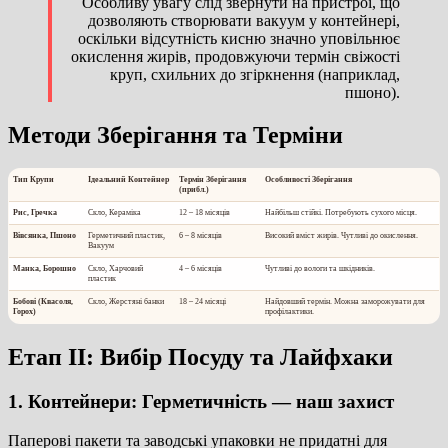
Особливу увагу слід звернути на пристрої, що
дозволяють створювати вакуум у контейнері,
оскільки відсутність кисню значно уповільнює
окислення жирів, продовжуючи термін свіжості
круп, схильних до згіркнення (наприклад,
пшоно).
Методи Зберігання та Терміни
Тип Крупи
Ідеальний Контейнер
Термін Зберігання
Особливості Зберігання
(прибл.)
Рис, Гречка
Скло, Кераміка
12 – 18 місяців
Найбільш стійкі. Потребують сухого місця.
Вівсянка, Пшоно
Герметичний пластик,
6 – 8 місяців
Високий вміст жирів. Чутливі до окислення.
Вакуум
Манка, Борошно
Скло, Харчовий
4 – 6 місяців
Чутливі до вологи та шкідників.
пластик
Бобові (Квасоля,
Скло, Жерстяні банки
18 – 24 місяці
Найдовший термін. Можна заморожувати для
Горох)
профілактики.
Етап II: Вибір Посуду та Лайфхаки
1. Контейнери: Герметичність — наш захист
Паперові пакети та заводські упаковки не придатні для