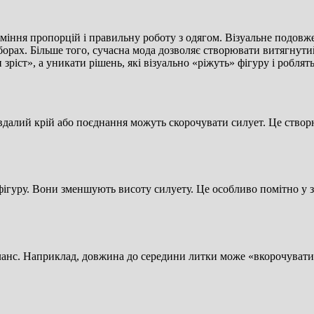
міння пропорцій і правильну роботу з одягом. Візуальне подовже
дборах. Більше того, сучасна мода дозволяє створювати витягнути
ріст», а уникати рішень, які візуально «ріжуть» фігуру і роблят
Невдалий крій або поєднання можуть скорочувати силует. Це ство
 фігуру. Вони зменшують висоту силуету. Це особливо помітно у з
аланс. Наприклад, довжина до середини литки може «вкорочуват