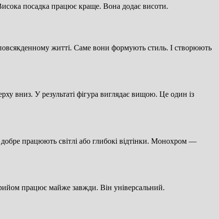
 Висока посадка працює краще. Вона додає висоти.
у повсякденному житті. Саме вони формують стиль. І створюють
рху вниз. У результаті фігура виглядає вищою. Це один із
во добре працюють світлі або глибокі відтінки. Монохром —
прийом працює майже завжди. Він універсальний.