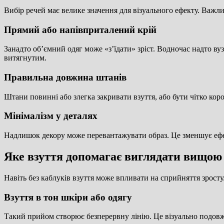
Вибір речей має велике значення для візуального ефекту. Важл
Прямий або напівприталений крій
Занадто об’ємний одяг може «з’їдати» зріст. Водночас надто в
витягнутим.
Правильна довжина штанів
Штани повинні або злегка закривати взуття, або бути чітко ко
Мінімалізм у деталях
Надлишок декору може перевантажувати образ. Це зменшує ефек
Яке взуття допомагає виглядати вищою
Навіть без каблуків взуття може впливати на сприйняття зросту
Взуття в тон шкіри або одягу
Такий прийом створює безперервну лінію. Це візуально подовж