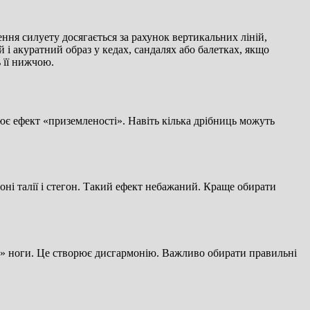
ння силуету досягається за рахунок вертикальних ліній,
й і акуратний образ у кедах, сандалях або балетках, якщо
ь її нижчою.
рює ефект «приземленості». Навіть кілька дрібниць можуть
оні талії і стегон. Такий ефект небажаний. Краще обирати
и» ноги. Це створює дисгармонію. Важливо обирати правильні