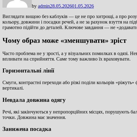
by
admin
28.05.2026
01.05.2026
Виглядати вищою без каблуків — це не про хитрощі, а про розу
кольору, довжини і посадки речей, а не за рахунок взуття на пі
грамотно підійти до деталей. Ключове завдання — не «додавати з
Чому образ може «зменшувати» зріст
Часто проблема не у зрості, а у візуальних помилках в одязі. 
впливати на сприйняття. Саме тому важливо їх враховувати.
Горизонтальні лінії
Смуги, контрастні переходи або різкі поділи кольорів «ріжуть»
вертикалі.
Невдала довжина одягу
Речі, які закінчуються у непропорційних місцях, порушують б
точки. Довжина має значення.
Занижена посадка