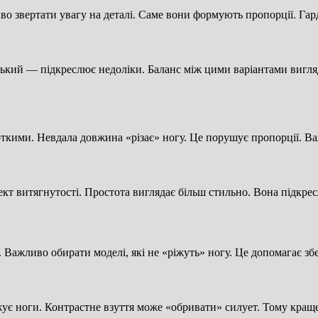
иво звертати увагу на деталі. Саме вони формують пропорції. Гар
узький — підкреслює недоліки. Баланс між цими варіантами вигл
роткими. Невдала довжина «різає» ногу. Це порушує пропорції. 
т витягнутості. Простота виглядає більш стильно. Вона підкрес
. Важливо обирати моделі, які не «ріжуть» ногу. Це допомагає з
ує ноги. Контрастне взуття може «обривати» силует. Тому краще