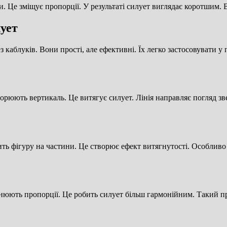
. Це зміщує пропорції. У результаті силует виглядає коротшим.
ует
 каблуків. Вони прості, але ефективні. Їх легко застосовувати 
орюють вертикаль. Це витягує силует. Лінія направляє погляд зве
ілить фігуру на частини. Це створює ефект витягнутості. Особли
інюють пропорції. Це робить силует більш гармонійним. Такий 