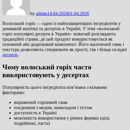
by
admin
14.04.2026
01.04.2026
Волоський горіх — один із найпоширеніших інгредієнтів у
домашній випічці та десертах в Україні. У темі «волоський
горіх популярні десерти в Україні» зазвичай розглядають
традиційні страви, де цей продукт використовується як
основний або додатковий компонент. Його насичений смак і
текстура дозволяють створювати як прості, так і більш складні
десерти
.
Чому волоський горіх часто
використовують у десертах
Популярність цього інгредієнта пов’язана з кількома
факторами:
виражений горіховий смак
поєднання з медом, шоколадом і тістом
доступність в Україні
можливість використання у різних формах (цілі,
подрібнені, паста)