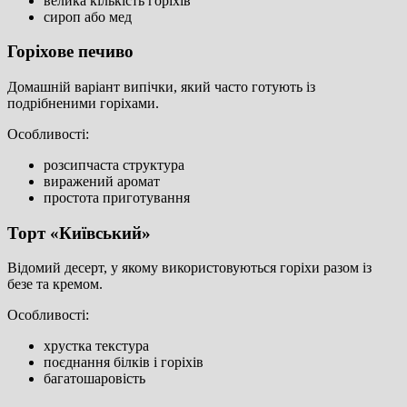
велика кількість горіхів
сироп або мед
Горіхове печиво
Домашній варіант випічки, який часто готують із
подрібненими горіхами.
Особливості:
розсипчаста структура
виражений аромат
простота приготування
Торт «Київський»
Відомий десерт, у якому використовуються горіхи разом із
безе та кремом.
Особливості:
хрустка текстура
поєднання білків і горіхів
багатошаровість