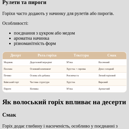
Рулети та пироги
Горіхи часто додають у начинку для рулетів або пирогів.
Особливості:
поєднання з цукром або медом
ароматна начинка
різноманітність форм
Десерт
Роль горіха
Текстура
Смак
Медовик
Додатковий інгредієнт
М’яка
Насичений
Пахлава
Основний компонент
Хрустка + сиропна
Дуже солодкий
Печиво
Основа або добавка
Розсипчаста
Легкий горіховий
Київський торт
Частина структури
Хрустка
Виразний
Пироги
Начинка
М’яка
Ароматний
Як волоський горіх впливає на десерти
Смак
Горіх додає глибину і насиченість, особливо у поєднанні з