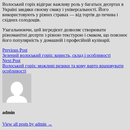
Волоський горіх відіграє важливу роль у багатьох десертах в
Україні завдяки своєму смаку і універсальності. Його
використовують у різних стравах — від тортів до печива і
східних солодощів.
Узагальнюючи, цей інгредієнт дозволяє створювати
різноманітні десерти з різною текстурою і смаком, що пояснює
його популярність у домашній і професійній кулінарії.
Навігація
Previous
Previous Post
post:
Зелений волоський горіх: користь, склад і особливості
записів
Next
Next Post
post:
Волоський горіх: можливі ризики та кому варто враховувати
особливості
admin
View all posts by admin →