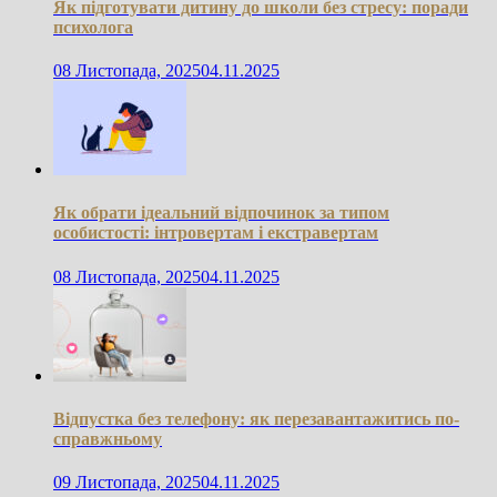
Як підготувати дитину до школи без стресу: поради
психолога
08 Листопада, 2025
04.11.2025
Як обрати ідеальний відпочинок за типом
особистості: інтровертам і екстравертам
08 Листопада, 2025
04.11.2025
Відпустка без телефону: як перезавантажитись по-
справжньому
09 Листопада, 2025
04.11.2025