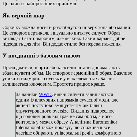
Це один із найпростіших прийомів.
Як верхній шар
Сорочку можна носити розстібнутою поверх топа або майки.
Це створює вертикаль і візуально витягує силует. Образ
виглядає багатошаровим, але легким. Такий варіант добре
підходить для літа. Він додає стилю без перевантаження.
У поєднанні з базовим низом
Прямі джинси, шорти або класичні штани допомагають
збалансувати об’єм. Це створює гармонійний образ. Важливо
уникати надмірного oversize у всіх елементах. Баланс
залишається ключовим. Простота працює краще.
За даними
WWD
, вільні силуети залишаються
одним із ключових напрямків сучасної моди, але
акцент поступово зміщується у бік більш
структурованого oversize. Видання підкреслює,
що головну роль відіграє не сам об’єм, а його
контроль у межах образу. Аналітика
Euromonitor
International
також показує, що споживачі все
частіше обирають універсальні речі з комфортною