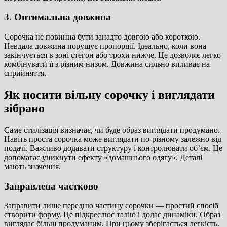
3. Оптимальна довжина
Сорочка не повинна бути занадто довгою або короткою.
Невдала довжина порушує пропорції. Ідеально, коли вона
закінчується в зоні стегон або трохи нижче. Це дозволяє легко
комбінувати її з різним низом. Довжина сильно впливає на
сприйняття.
Як носити вільну сорочку і виглядати
зібрано
Саме стилізація визначає, чи буде образ виглядати продумано.
Навіть проста сорочка може виглядати по-різному залежно від
подачі. Важливо додавати структуру і контролювати об’єм. Це
допомагає уникнути ефекту «домашнього одягу». Деталі
мають значення.
Заправлена частково
Заправити лише передню частину сорочки — простий спосіб
створити форму. Це підкреслює талію і додає динаміки. Образ
виглядає більш продуманим. При цьому зберігається легкість.