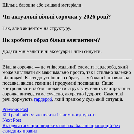
Щільна бавовна або змішані матеріали.
Чи актуальні вільні сорочки у 2026 році?
Так, але з акцентом на структуру.
Як зробити образ більш елегантним?
Додати мінімалістичні аксесуари і чіткі силуети.
Вільна сорочка — це універсальний елемент гардероба, який
може виглядати як максимально просто, так і стильно залежно
від подачі. Ключ до успішного образу — у балансі: правильна
посадка, якісна тканина і продумані поєднання. Якщо
контролювати об’єм і додавати структуру, навіть найпростіша
сорочка виглядатиме сучасно, акуратно і дорого. Саме такі
речі формують
гардероб
, який працює у будь-якій ситуації.
Навігація
Previous
Previous Post
post:
Білі речі влітку: як носити і з чим поєднувати
записів
Next
Next Post
post:
Як одягатися при широких плечах: баланс пропорцій без
складних правил