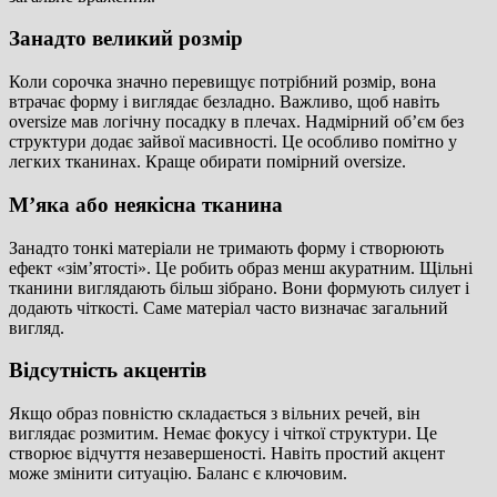
Занадто великий розмір
Коли сорочка значно перевищує потрібний розмір, вона
втрачає форму і виглядає безладно. Важливо, щоб навіть
oversize мав логічну посадку в плечах. Надмірний об’єм без
структури додає зайвої масивності. Це особливо помітно у
легких тканинах. Краще обирати помірний oversize.
М’яка або неякісна тканина
Занадто тонкі матеріали не тримають форму і створюють
ефект «зім’ятості». Це робить образ менш акуратним. Щільні
тканини виглядають більш зібрано. Вони формують силует і
додають чіткості. Саме матеріал часто визначає загальний
вигляд.
Відсутність акцентів
Якщо образ повністю складається з вільних речей, він
виглядає розмитим. Немає фокусу і чіткої структури. Це
створює відчуття незавершеності. Навіть простий акцент
може змінити ситуацію. Баланс є ключовим.