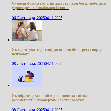
Сучасні форми сім’ї: як живуть пари без шлюбу, діти
у двох домах і поліаморні союзи
06 Листопада, 2025
04.11.2025
Як підготувати дитину до школи без стресу: поради
психолога
08 Листопада, 2025
04.11.2025
Як обрати ідеальний відпочинок за типом
особистості: інтровертам і екстравертам
08 Листопада, 2025
04.11.2025