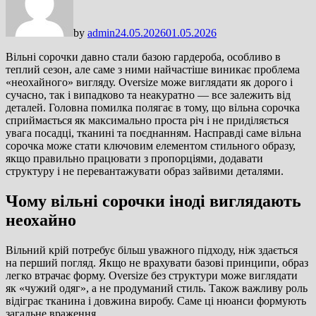
by
admin
24.05.2026
01.05.2026
Вільні сорочки давно стали базою гардероба, особливо в
теплий сезон, але саме з ними найчастіше виникає проблема
«неохайного» вигляду. Oversize може виглядати як дорого і
сучасно, так і випадково та неакуратно — все залежить від
деталей. Головна помилка полягає в тому, що вільна сорочка
сприймається як максимально проста річ і не приділяється
увага посадці, тканині та поєднанням. Насправді саме вільна
сорочка може стати ключовим елементом стильного образу,
якщо правильно працювати з пропорціями, додавати
структуру і не перевантажувати образ зайвими деталями.
Чому вільні сорочки іноді виглядають
неохайно
Вільний крій потребує більш уважного підходу, ніж здається
на перший погляд. Якщо не врахувати базові принципи, образ
легко втрачає форму. Oversize без структури може виглядати
як «чужий одяг», а не продуманий стиль. Також важливу роль
відіграє тканина і довжина виробу. Саме ці нюанси формують
загальне враження.