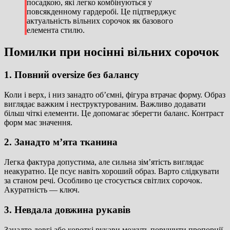
посадкою, які легко комбінуються у
повсякденному гардеробі. Це підтверджує
актуальність вільних сорочок як базового
елемента стилю.
Помилки при носінні вільних сорочок
1. Повний oversize без балансу
Коли і верх, і низ занадто об’ємні, фігура втрачає форму. Образ
виглядає важким і неструктурованим. Важливо додавати
більш чіткі елементи. Це допомагає зберегти баланс. Контраст
форм має значення.
2. Занадто м’ята тканина
Легка фактура допустима, але сильна зім’ятість виглядає
неакуратно. Це псує навіть хороший образ. Варто слідкувати
за станом речі. Особливо це стосується світлих сорочок.
Акуратність — ключ.
3. Невдала довжина рукавів
Занадто довгі або короткі рукави можуть порушити пропорції.