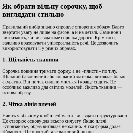
Як обрати вільну сорочку, щоб
виглядати стильно
Правильний вибір значно спрощує створення образу. Варто
звертати увагу не лише на фасон, а й на деталі. Саме вони
визначають, чи виглядатиме сорочка дорого. Крім того,
важливо враховувати універсальність речі. Це дозволить
використовувати її у різних образах.
1. Щільність тканини
Сорочка повинна тримати форму, а не «плисти» по тілу.
Щільний бавовняний або змішаний матеріал виглядає більш
акуратно. Він не так сильно мнеться і краще сидить. Це
особливо важливо для світлих моделей. Якість тканини —
основа образу.
2. Чітка лінія плечей
Навіть у вільному крої плечі мають виглядати структуровано.
Це створює основу для всього силуету. Якщо плечі
«сповзають», образ виглядає неохайно. Чітка форма додає
зібраності. Це простий, але важливий нюанс.