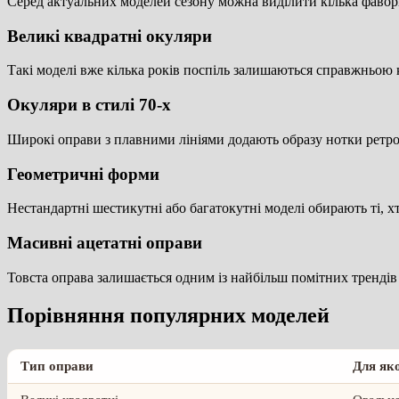
Серед актуальних моделей сезону можна виділити кілька фавор
Великі квадратні окуляри
Такі моделі вже кілька років поспіль залишаються справжньою 
Окуляри в стилі 70-х
Широкі оправи з плавними лініями додають образу нотки ретро
Геометричні форми
Нестандартні шестикутні або багатокутні моделі обирають ті, х
Масивні ацетатні оправи
Товста оправа залишається одним із найбільш помітних трендів 
Порівняння популярних моделей
Тип оправи
Для як