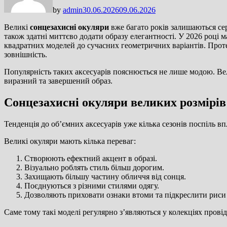
by
admin
30.06.2026
09.06.2026
Великі
сонцезахисні окуляри
вже багато років залишаються се
також здатні миттєво додати образу елегантності. У 2026 роц
квадратних моделей до сучасних геометричних варіантів. Проте
зовнішність.
Популярність таких аксесуарів пояснюється не лише модою. Вел
виразний та завершений образ.
Сонцезахисні окуляри великих розмірів:
Тенденція до об’ємних аксесуарів уже кілька сезонів поспіль в
Великі окуляри мають кілька переваг:
Створюють ефектний акцент в образі.
Візуально роблять стиль більш дорогим.
Захищають більшу частину обличчя від сонця.
Поєднуються з різними стилями одягу.
Дозволяють приховати ознаки втоми та підкреслити риси
Саме тому такі моделі регулярно з’являються у колекціях провід