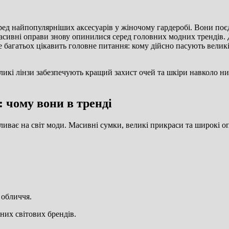
ред найпопулярніших аксесуарів у жіночому гардеробі. Вони поє
і масивні оправи знову опинилися серед головних модних тренді
 багатьох цікавить головне питання: кому дійсно пасують великі
икі лінзи забезпечують кращий захист очей та шкіри навколо ни
 чому вони в тренді
пливає на світ моди. Масивні сумки, великі прикраси та широкі о
 обличчя.
них світових брендів.