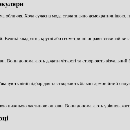
окуляри
ма обличчя. Хоча сучасна мода стала значно демократичнішою, пе
. Великі квадратні, круглі або геометричні оправи зазвичай ви
ви. Вони допомагають додати чіткості та створюють візуальний 
якшують лінії підборіддя та створюють більш гармонійний силуе
шою нижньою частиною оправи. Вони допомагають урівноважити
оці