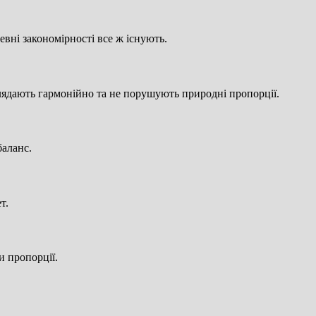
вні закономірності все ж існують.
глядають гармонійно та не порушують природні пропорції.
баланс.
т.
 пропорції.