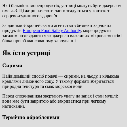
Як і більшість морепродуктів, устриці можуть бути джерелом
омега-3. Ці жирні кислоти часто згадуються у контексті
серцево-судинного здоров’я.
За даними Європейського агентства з безпеки харчових
продуктів
European Food Safety Authority
, морепродукти
загалом розглядаються як джерело важливих мікроелементів і
білка при збалансованому харчуванні.
Як їсти устриці
Сирими
Найвідоміший спосіб подачі — сирими, на льоду, з кількома
краплями лимонного соку. У такому форматі зберігається
природна текстура та смак морської води.
Перед споживанням звертають увагу на запах і стан мушлі:
вона має бути закритою або закриватися при легкому
натисканні.
Термічно обробленими