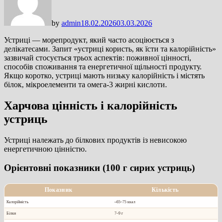
by
admin
18.02.2026
03.03.2026
Устриці — морепродукт, який часто асоціюється з
делікатесами. Запит «устриці користь, як їсти та калорійність»
зазвичай стосується трьох аспектів: поживної цінності,
способів споживання та енергетичної щільності продукту.
Якщо коротко, устриці мають низьку калорійність і містять
білок, мікроелементи та омега-3 жирні кислоти.
Харчова цінність і калорійність
устриць
Устриці належать до білкових продуктів із невисокою
енергетичною цінністю.
Орієнтовні показники (100 г сирих устриць)
Показник
Кількість
Калорійність
~65–75 ккал
Білки
7–9 г