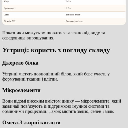
Жири
2–3 г
Вуглеводи
3–5 г
Цинк
Високий вміст
Вітамін B12
Значна кількість
Показники можуть змінюватися залежно від виду та
середовища вирощування.
Устриці: користь з погляду складу
Джерело білка
Устриці містять повноцінний білок, який бере участь у
формуванні тканин і клітин.
Мікроелементи
Вони відомі високим вмістом цинку — мікроелемента, який
зазвичай пов’язують із підтримкою імунної системи та
обмінними процесами. Також містять залізо, селен і мідь.
Омега-3 жирні кислоти