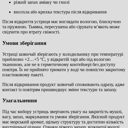
різкий запах аміаку чи гнилі
висохла або крихка текстура після відкривання
Після відкриття устриця має виглядати вологою, блискучою
та пружною. Тьмяна, пересушена або сірувата м’якоть може
свідчити про втрату свіжості.
Умови зберігання
Устриці зазвичай зберігають у холодильнику при температурі
приблизно +2…+5 °C, у відкритій тарі або під вологою
тканиною, але не в герметичному контейнері без доступу
повітря. Їх не прийнято тримати у воді чи повністю закритому
пластиковому пакеті.
Після відкривання продукт зазвичай споживають одразу, адже
контакт із повітрям пришвидшує зміни текстури та запаху.
Узагальнення
Під час вибору устриць звертають увагу на закритість мушлі,
вагу, запах, маркування та умови зберігання. Якісний продукт
має морський аромат, щільну структуру та достатню кількість
внутрішньої рідини. Ознаки різкого запаху, відкритої мушлі