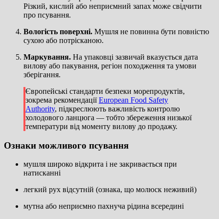
Різкий, кислий або неприємний запах може свідчити
про псування.
Вологість поверхні.
Мушля не повинна бути повністю
сухою або потрісканою.
Маркування.
На упаковці зазвичай вказується дата
вилову або пакування, регіон походження та умови
зберігання.
Європейські стандарти безпеки морепродуктів,
зокрема рекомендації
European Food Safety
Authority
, підкреслюють важливість контролю
холодового ланцюга — тобто збереження низької
температури від моменту вилову до продажу.
Ознаки можливого псування
мушля широко відкрита і не закривається при
натисканні
легкий рух відсутній (ознака, що молюск неживий)
мутна або неприємно пахнуча рідина всередині