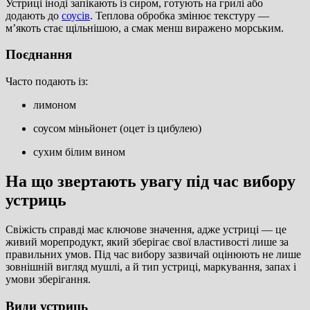
Устриці іноді запікають із сиром, готують на грилі або
додають до
соусів
. Теплова обробка змінює текстуру —
м’якоть стає щільнішою, а смак менш виражено морським.
Поєднання
Часто подають із:
лимоном
соусом міньйонет (оцет із цибулею)
сухим білим вином
На що звертають увагу під час вибору
устриць
Свіжість справді має ключове значення, адже устриці — це
живий морепродукт, який зберігає свої властивості лише за
правильних умов. Під час вибору зазвичай оцінюють не лише
зовнішній вигляд мушлі, а й тип устриці, маркування, запах і
умови зберігання.
Види устриць