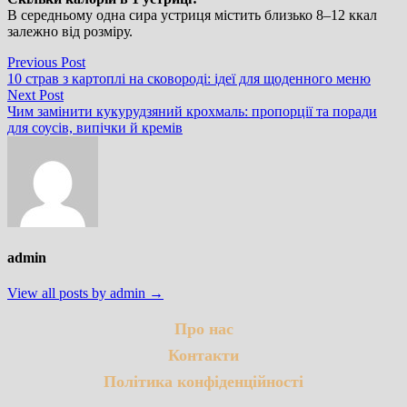
В середньому одна сира устриця містить близько 8–12 ккал
залежно від розміру.
Навігація
Previous
Previous Post
post:
10 страв з картоплі на сковороді: ідеї для щоденного меню
записів
Next
Next Post
post:
Чим замінити кукурудзяний крохмаль: пропорції та поради
для соусів, випічки й кремів
admin
View all posts by admin →
Про нас
Контакти
Політика конфіденційності