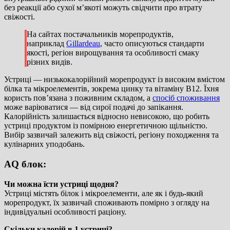
без реакції або сухої м’якоті можуть свідчити про втрату
свіжості.
На сайтах постачальників морепродуктів,
наприклад
Gillardeau
, часто описуються стандарти
якості, регіон вирощування та особливості смаку
різних видів.
Устриці — низькокалорійний морепродукт із високим вмістом
білка та мікроелементів, зокрема цинку та вітаміну B12. Їхня
користь пов’язана з поживним складом, а
спосіб споживання
може варіюватися — від сирої подачі до запікання.
Калорійність залишається відносно невисокою, що робить
устриці продуктом із помірною енергетичною щільністю.
Вибір зазвичай залежить від свіжості, регіону походження та
кулінарних уподобань.
AQ блок:
Чи можна їсти устриці щодня?
Устриці містять білок і мікроелементи, але як і будь-який
морепродукт, їх зазвичай споживають помірно з огляду на
індивідуальні особливості раціону.
Скільки калорій в 1 устриці?