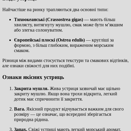
Найчастіше на ринку трапляються два основні типи:
Тихоокеанські (Crassostrea gigas)
— мають більш
хвилясту, витягнуту мушлю, смак може бути м’якшим
або злегка солонуватим.
Європейські плоскі (Ostrea edulis)
— кругліші за
формою, з більш глибоким, вираженим морським
смаком.
Різниця між видами стосується текстури та смакових відтінків,
але ознаки свіжості для них подібні.
Ознаки якісних устриць
Закрита мушля.
Жива устриця зазвичай має щільно
закриту мушлю. Якщо вона трохи відкрита, легкий
дотик має спричинити її закриття.
Вага.
Якісний продукт відчувається важким для свого
розміру — це означає, що всередині зберігається
природна рідина.
Запах.
Свіжі устриці мають легкий морський аромат.