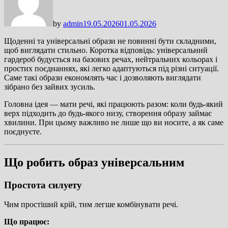
by
admin
19.05.2026
01.05.2026
Щоденні та універсальні образи не повинні бути складними,
щоб виглядати стильно. Коротка відповідь: універсальний
гардероб будується на базових речах, нейтральних кольорах і
простих поєднаннях, які легко адаптуються під різні ситуації.
Саме такі образи економлять час і дозволяють виглядати
зібрано без зайвих зусиль.
Головна ідея — мати речі, які працюють разом: коли будь-який
верх підходить до будь-якого низу, створення образу займає
хвилини. При цьому важливо не лише що ви носите, а як саме
поєднуєте.
Що робить образ універсальним
Простота силуету
Чим простіший крій, тим легше комбінувати речі.
Що працює: