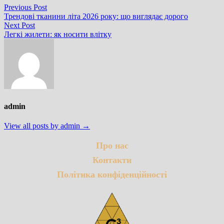
Навігація
Previous
Previous Post
post:
Трендові тканини літа 2026 року: що виглядає дорого
записів
Next
Next Post
post:
Легкі жилети: як носити влітку
admin
View all posts by admin →
Про нас
Контакти
Політика конфіденційності