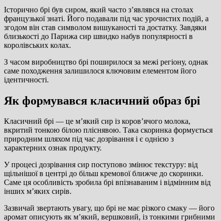
Історично брі був сиром, який часто з’являвся на столах
французької знаті. Його подавали під час урочистих подій, а
згодом він став символом вишуканості та достатку. Завдяки
близькості до Парижа сир швидко набув популярності в
королівських колах.
З часом виробництво брі поширилося за межі регіону, однак
саме походження залишилося ключовим елементом його
ідентичності.
Як формувався класичний образ брі
Класичний брі — це м’який сир із коров’ячого молока,
вкритий тонкою білою пліснявою. Така скоринка формується
природним шляхом під час дозрівання і є однією з
характерних ознак продукту.
У процесі дозрівання сир поступово змінює текстуру: від
щільнішої в центрі до більш кремової ближче до скоринки.
Саме ця особливість зробила брі впізнаваним і відмінним від
інших м’яких сирів.
Зазвичай звертають увагу, що брі не має різкого смаку — його
аромат описують як м’який, вершковий, із тонкими грибними