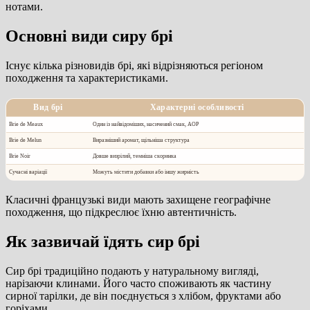
нотами.
Основні види сиру брі
Існує кілька різновидів брі, які відрізняються регіоном
походження та характеристиками.
Вид брі
Характерні особливості
Brie de Meaux
Один із найвідоміших, насичений смак, AOP
Brie de Melun
Виразніший аромат, щільніша структура
Brie Noir
Довше визрілий, темніша скоринка
Сучасні варіації
Можуть містити добавки або іншу жирність
Класичні французькі види мають захищене географічне
походження, що підкреслює їхню автентичність.
Як зазвичай їдять сир брі
Сир брі традиційно подають у натуральному вигляді,
нарізаючи клинами. Його часто споживають як частину
сирної тарілки, де він поєднується з хлібом, фруктами або
горіхами.