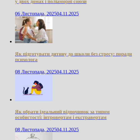
у двох домах і поліаморні союзи
06 Листопада, 2025
04.11.2025
Як підготувати дитину до школи без стресу: поради
психолога
08 Листопада, 2025
04.11.2025
Як обрати ідеальний відпочинок за типом
особистості: інтровертам і екстравертам
08 Листопада, 2025
04.11.2025