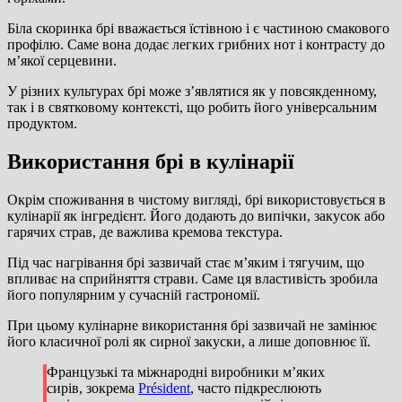
Біла скоринка брі вважається їстівною і є частиною смакового
профілю. Саме вона додає легких грибних нот і контрасту до
м’якої серцевини.
У різних культурах брі може з’являтися як у повсякденному,
так і в святковому контексті, що робить його універсальним
продуктом.
Використання брі в кулінарії
Окрім споживання в чистому вигляді, брі використовується в
кулінарії як інгредієнт. Його додають до випічки, закусок або
гарячих страв, де важлива кремова текстура.
Під час нагрівання брі зазвичай стає м’яким і тягучим, що
впливає на сприйняття страви. Саме ця властивість зробила
його популярним у сучасній гастрономії.
При цьому кулінарне використання брі зазвичай не замінює
його класичної ролі як сирної закуски, а лише доповнює її.
Французькі та міжнародні виробники м’яких
сирів, зокрема
Président
, часто підкреслюють