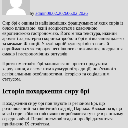
by
admin
08.02.2026
06.02.2026
Сир брі є одним із найвідоміших французьких м’яких сирів із
білою пліснявою, який асоціюється з класичною
європейською гастрономією. Його м’яка текстура, ніжний
аромат і характерна скоринка зробили брі впізнаваним далеко
за межами Франції. У кулінарній культурі він зазвичай
сприймається як сир для неспішного споживання, поєднання
смаків і гастрономічних ритуалів.
Протягом століть брі залишався не просто продуктом
харчування, а елементом культурної традиції, пов’язаної з
регіональними особливостями, історією та соціальним
статусом.
Історія походження сиру брі
Походження сиру брі пов’язують із регіоном Брі, що
розташований на північний схід від Парижа. Вважається, що
м’які сири з білою пліснявою вироблялися тут ще в ранньому
середньовіччі. Перші письмові згадки про брі датуються
приблизно IX століттям.