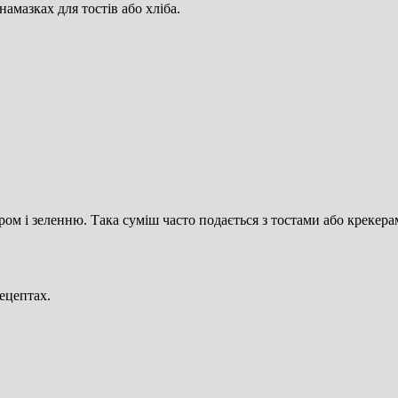
намазках для тостів або хліба.
ом і зеленню. Така суміш часто подається з тостами або крекера
ецептах.