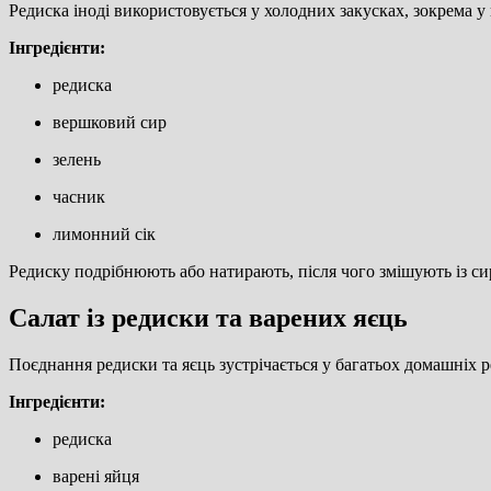
Редиска іноді використовується у холодних закусках, зокрема у 
Інгредієнти:
редиска
вершковий сир
зелень
часник
лимонний сік
Редиску подрібнюють або натирають, після чого змішують із сир
Салат із редиски та варених яєць
Поєднання редиски та яєць зустрічається у багатьох домашніх р
Інгредієнти:
редиска
варені яйця