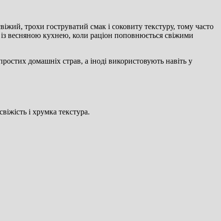
віжий, трохи гоструватий смак і соковиту текстуру, тому часто
ть із весняною кухнею, коли раціон поповнюється свіжими
простих домашніх страв, а іноді використовують навіть у
свіжість і хрумка текстура.