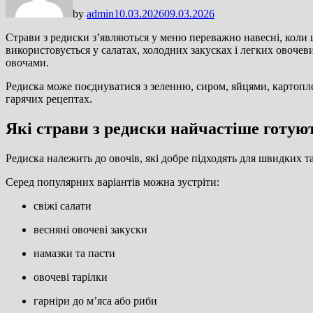
by
admin
10.03.2026
09.03.2026
Страви з редиски з’являються у меню переважно навесні, коли ц
використовується у салатах, холодних закусках і легких овоче
овочами.
Редиска може поєднуватися з зеленню, сиром, яйцями, картоплею
гарячих рецептах.
Які страви з редиски найчастіше готую
Редиска належить до овочів, які добре підходять для швидких та
Серед популярних варіантів можна зустріти:
свіжі салати
весняні овочеві закуски
намазки та пасти
овочеві тарілки
гарніри до м’яса або риби