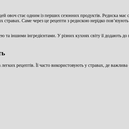
ей овоч стає одним із перших сезонних продуктів. Редиска має с
вих стравах. Саме через це рецепти з редискою нерідко пов’язую
 та іншими інгредієнтами. У різних кухнях світу її додають до 
ть
 легких рецептів. Її часто використовують у стравах, де важлива 