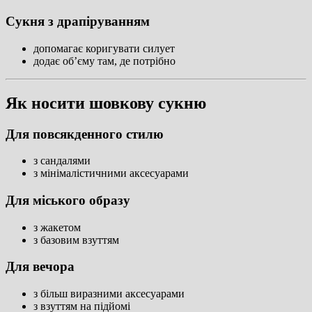
Сукня з драпіруванням
допомагає коригувати силует
додає об’єму там, де потрібно
Як носити шовкову сукню
Для повсякденного стилю
з сандалями
з мінімалістичними аксесуарами
Для міського образу
з жакетом
з базовим взуттям
Для вечора
з більш виразними аксесуарами
з взуттям на підйомі