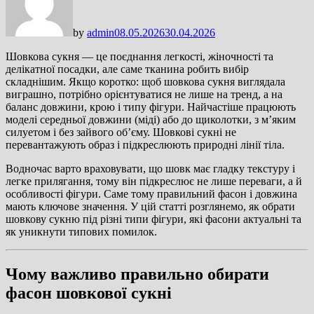
by
admin
08.05.2026
30.04.2026
Шовкова сукня — це поєднання легкості, жіночності та
делікатної посадки, але саме тканина робить вибір
складнішим. Якщо коротко: щоб шовкова сукня виглядала
виграшно, потрібно орієнтуватися не лише на тренд, а на
баланс довжини, крою і типу фігури. Найчастіше працюють
моделі середньої довжини (міді) або до щиколотки, з м’яким
силуетом і без зайвого об’єму. Шовкові сукні не
перевантажують образ і підкреслюють природні лінії тіла.
Водночас варто враховувати, що шовк має гладку текстуру і
легке прилягання, тому він підкреслює не лише переваги, а й
особливості фігури. Саме тому правильний фасон і довжина
мають ключове значення. У цій статті розглянемо, як обрати
шовкову сукню під різні типи фігури, які фасони актуальні та
як уникнути типових помилок.
Чому важливо правильно обирати
фасон шовкової сукні