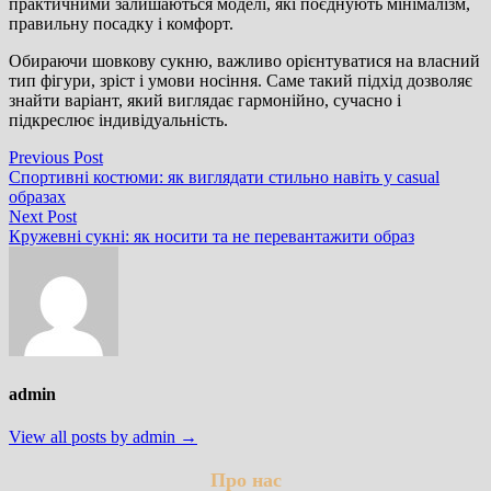
практичними залишаються моделі, які поєднують мінімалізм,
правильну посадку і комфорт.
Обираючи шовкову сукню, важливо орієнтуватися на власний
тип фігури, зріст і умови носіння. Саме такий підхід дозволяє
знайти варіант, який виглядає гармонійно, сучасно і
підкреслює індивідуальність.
Навігація
Previous
Previous Post
post:
Спортивні костюми: як виглядати стильно навіть у casual
записів
образах
Next
Next Post
post:
Кружевні сукні: як носити та не перевантажити образ
admin
View all posts by admin →
Про нас