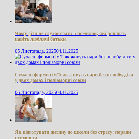
Чому діти не слухаються: 5 помилок, які роблять
навіть люблячі батьки
05 Листопада, 2025
04.11.2025
Сучасні форми сім’ї: як живуть пари без шлюбу, діти
у двох домах і поліаморні союзи
06 Листопада, 2025
04.11.2025
Як підготувати дитину до школи без стресу: поради
психолога