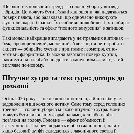
Ще один несподіваний тренд — головні убори у вигляді
гібридів. Це можуть бути в’язані капюшони, які надягаються
поверх пальта, або балаклави, що одночасно виконують
функцію шарфа і шапки. Їх особливо полюбили ті, хто обирає
функціональність та ефект “повного занурення” в затишок.
Такі моделі найкраще виглядають у нейтральних відтінках —
беж, сіро-коричневий, молочний. Але якщо хочете зробити
акцент — обирайте хустки з принтами: геометрія, етно-
мотиви, флористика. Їх можна зав’язати поверх куртки,
накинути на плечі або поєднати з капелюхом — мікс, який
виглядає по-новому.
Штучне хутро та текстури: доторк до
розкоші
Осінь 2026 року — це не лише про тепло, а й про відчуття
задоволення від кожного дотику. Саме тому серед головних
трендів — головні убори з м’якого штучного хутра. Вони
можуть бути виконані у формі панами, кепі або навіть
пов’язки на голову. Головне — ефект об’ємності й
фактурності. Такі речі додають в образ жіночності, навіть
якщо базовий аутфіт складається з лаконічного светра й