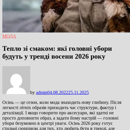
МОДА
Тепло зі смаком: які головні убори
будуть у тренді восени 2026 року
by
admin
04.08.2022
25.11.2025
Осінь — це сезон, коли мода знаходить нову глибину. Після
легкості літніх образів приходить час структури, фактур і
деталізації. І якщо говорити про аксесуари, які здатні не
просто доповнити образ, а задати йому настрій — головні
убори безумовно в центрі уваги. Осінь 2026 року готує
стильні сюрпризи для тих, хто любить бути в тренді, але