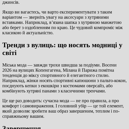
джинсів.
Якщо ви вагаєтесь, чи варто експериментувати з таким
варіантом — зверніть увагу на аксесуари з хутряними
вставками. Наприклад, в’язана шапка з хутряною манжетою
або берет з оздобленням по краю. Це чудовий компроміс між
класикою й актуальністю.
Тренди з вулиць: що носять модниці у
світі
Міська мода — завжди трохи швидша за подіуми. Восени
2026 на вулицях Копенгагена, Мілана й Парижа помітна
тенденція до міксу спортивного й елегантного стилю.
Наприклад, жінки носять спортивні капюшони з пальто-кокон,
поєднують кепки з екошкіри з костюмами оверсайз, або
комбінують хутряні панами з класичними тренчами.
Це ще раз доводить: сучасна мода — не про правила, а про
комфорт і самовираження. І головний убір — це той елемент,
який дозволяє зробити ваш образ завершеним, теплим і по-
справжньому вашим.
Завершення