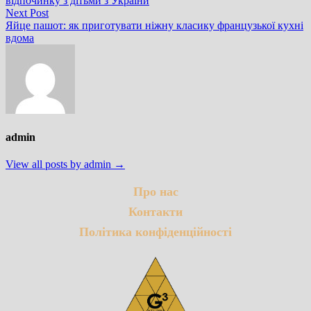
відпочинку з дітьми з України
Next
Next Post
post:
Яйце пашот: як приготувати ніжну класику французької кухні
вдома
admin
View all posts by admin →
Про нас
Контакти
Політика конфіденційності