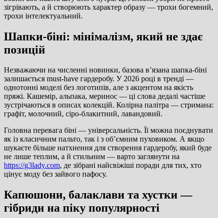
зігрівають, а й створюють характер образу — трохи богемний,
трохи інтелектуальний.
Шапки-біні: мінімалізм, який не здає
позицій
Незважаючи на численні новинки, базова в’язана шапка-біні
залишається must-have гардеробу. У 2026 році в тренді —
однотонні моделі без логотипів, але з акцентом на якість
пряжі. Кашемір, альпака, меринос — ці слова дедалі частіше
зустрічаються в описах колекцій. Колірна палітра — стримана:
графіт, молочний, сіро-блакитний, лавандовий.
Головна перевага біні — універсальність. Її можна поєднувати
як із класичним пальто, так і з об’ємним пуховиком. А якщо
шукаєте більше натхнення для створення гардеробу, який буде
не лише теплим, а й стильним — варто заглянути на
https://g3lady.com
, де зібрані найсвіжіші поради для тих, хто
цінує моду без зайвого пафосу.
Капюшони, балаклави та хустки —
гібриди на піку популярності