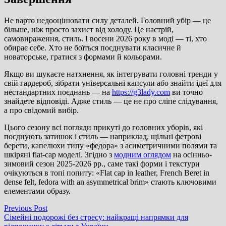
Не варто недооцінювати силу деталей. Головний убір — це
більше, ніж просто захист від холоду. Це настрій,
самовираження, стиль. І восени 2026 року в моді — ті, хто
обирає себе. Хто не боїться поєднувати класичне й
новаторське, гратися з формами й кольорами.
Якщо ви шукаєте натхнення, як інтегрувати головні тренди у
свій гардероб, зібрати універсальні капсули або знайти ідеї для
нестандартних поєднань — на
https://g3lady.com
ви точно
знайдете відповіді. Адже стиль — це не про сліпе слідування,
а про свідомий вибір.
Цього сезону всі погляди прикуті до головних уборів, які
поєднують затишок і стиль — наприклад, щільні фетрові
берети, капелюхи типу «федора» з асиметричними полями та
шкіряні flat-cap моделі. Згідно з
модним оглядом
на осінньо-
зимовий сезон 2025-2026 рр., саме такі форми і текстури
очікуються в топі попиту: «Flat cap in leather, French Beret in
dense felt, fedora with an asymmetrical brim» стають ключовими
елементами образу.
Навігація
Previous
Previous Post
post:
Сімейні подорожі без стресу: найкращі напрямки для
записів