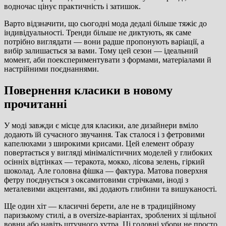
водночас цінує практичність і затишок.
Варто відзначити, що сьогодні мода дедалі більше тяжіє до
індивідуальності. Тренди більше не диктують, як саме
потрібно виглядати — вони радше пропонують варіації, а
вибір залишається за вами. Тому цей сезон — ідеальний
момент, аби поекспериментувати з формами, матеріалами й
настрійними поєднаннями.
Повернення класики в новому
прочитанні
У моді завжди є місце для класики, але дизайнери вміло
додають їй сучасного звучання. Так сталося і з фетровими
капелюхами з широкими крисами. Цей елемент образу
повертається у вигляді мінімалістичних моделей у глибоких
осінніх відтінках — теракота, мокко, лісова зелень, гіркий
шоколад. Але головна фішка — фактура. Матова поверхня
фетру поєднується з оксамитовими стрічками, іноді з
металевими акцентами, які додають глибини та вишуканості.
Ще один хіт — класичні берети, але не в традиційному
паризькому стилі, а в oversize-варіантах, зроблених зі щільної
вовни або навіть штучного хутра. Ці головні убори не просто