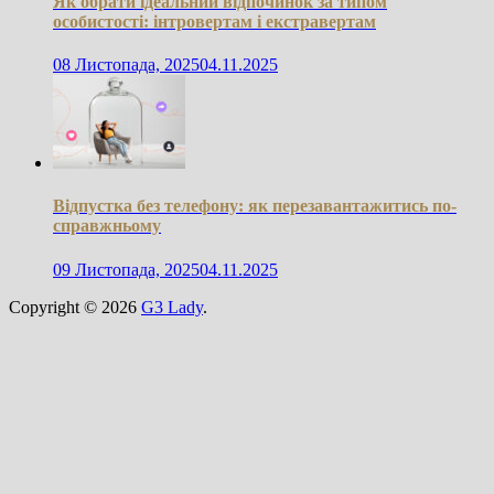
Як обрати ідеальний відпочинок за типом
особистості: інтровертам і екстравертам
08 Листопада, 2025
04.11.2025
Відпустка без телефону: як перезавантажитись по-
справжньому
09 Листопада, 2025
04.11.2025
Copyright © 2026
G3 Lady
.