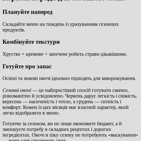
Плануйте наперед
Складайте меню на тиждень із урахуванням сезонних
продуктів.
Комбінуйте текстури
Хрустке + кремове + запечене робить страви цікавішими.
Готуйте про запас
Осінні та зимові овочі ідеально підходять для заморожування.
Сезонні овочі
— це найпростіший спосіб готувати смачно,
різноманітно й усвідомлено. Червень дарує легкість і свіжість,
вересень — насиченість і тепло, а грудень — ситність і
комфорт. Кожен із цих місяців має власний характер, який
легко відобразити в меню.
Готуючи за сезоном, ви не лише економите бюджет, а й
зменшуєте потребу в складних рецептах і дорогих
інгредієнтах. Овочі в піку сезону не потребують «маскування»
— вони самі створюють смак.