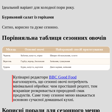
Ідеальний варіант для холодної пори року.
Буряковий салат із горіхами
Ситно, корисно та дуже сезонно.
Порівняльна таблиця сезонних овочів
Місяць
Основні овочі
Найкращий спосіб приготування
Червень
Кабачки, капуста, огірки
Швидке обсмажування, салати
Вересень
Гарбуз, перець, баклажани
Запікання, тушкування
Грудень
Буряк, капуста, картопля
Довге варіння, запікання
Кулінарні редактори
BBC Good Food
наголошують, що сезонні овочі потребують
мінімальної обробки: чим простіший рецепт, тим
яскравіше розкривається природний смак
продуктів. Саме тому сезонне меню вважається
основою сучасної домашньої кухні.
Корисні поради для сезонного меню