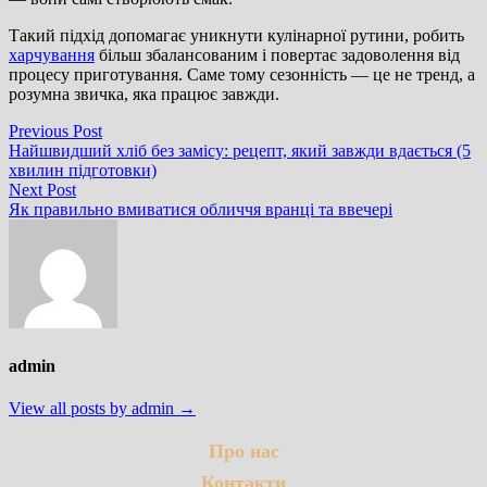
Такий підхід допомагає уникнути кулінарної рутини, робить
харчування
більш збалансованим і повертає задоволення від
процесу приготування. Саме тому сезонність — це не тренд, а
розумна звичка, яка працює завжди.
Навігація
Previous
Previous Post
post:
Найшвидший хліб без замісу: рецепт, який завжди вдається (5
записів
хвилин підготовки)
Next
Next Post
post:
Як правильно вмиватися обличчя вранці та ввечері
admin
View all posts by admin →
Про нас
Контакти