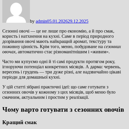
by
admin
05.01.2026
29.12.2025
Сезонні овочі — це не лише про економію, а й про смак,
користь і натхнення на кухні. Саме в період природного
дозрівання овочі мають найкращий аромат, текстуру та
поживну цінність. Крім того, меню, побудоване на
сезонних
овочах
, автоматично стає різноманітнішим і «живим».
Часто ми купуємо одні й ті самі продукти протягом року,
ігноруючи потенціал конкретних місяців. А дарма: червень,
вересень і грудень — три дуже різні, але надзвичайно цікаві
періоди для домашньої кухні.
У цій статті зібрані практичні ідеї: що саме готувати з
сезонних овочів у кожному з цих місяців, щоб меню було
смачним, актуальним і простим у реалізації.
Чому варто готувати з сезонних овочів
Кращий смак