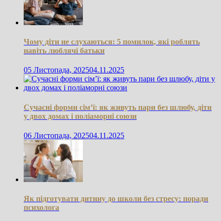
Чому діти не слухаються: 5 помилок, які роблять
навіть люблячі батьки
05 Листопада, 2025
04.11.2025
Сучасні форми сім’ї: як живуть пари без шлюбу, діти
у двох домах і поліаморні союзи
06 Листопада, 2025
04.11.2025
Як підготувати дитину до школи без стресу: поради
психолога