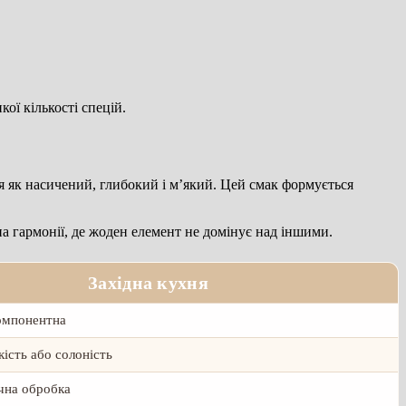
ої кількості спецій.
ся як насичений, глибокий і м’який. Цей смак формується
на гармонії, де жоден елемент не домінує над іншими.
Західна кухня
омпонентна
ість або солоність
чна обробка