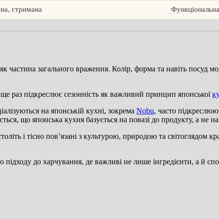
на, стримана
Функціональна
як частина загального враження. Колір, форма та навіть посуд м
о ще раз підкреслює сезонність як важливий принцип японської
ку
іалізуються на японській кухні, зокрема
Nobu
, часто підкреслюю
ться, що японська кухня базується на повазі до продукту, а не н
оліть і тісно пов’язані з культурою, природою та світоглядом кр
підходу до харчування, де важливі не лише інгредієнти, а й спос