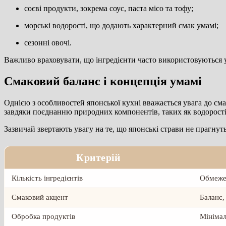
соєві продукти, зокрема соус, паста місо та тофу;
морські водорості, що додають характерний смак умамі;
сезонні овочі.
Важливо враховувати, що інгредієнти часто використовуються у
Смаковий баланс і концепція умамі
Однією з особливостей японської кухні вважається увага до см
завдяки поєднанню природних компонентів, таких як водорості
Зазвичай звертають увагу на те, що японські страви не прагнуть
Критерій
Кількість інгредієнтів
Обмеже
Смаковий акцент
Баланс,
Обробка продуктів
Мініма