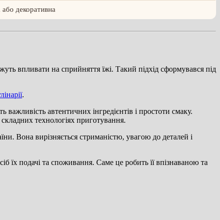
 або декоративна
ожуть впливати на сприйняття їжі. Такий підхід сформувався під
лінарії
.
ть важливість автентичних інгредієнтів і простоти смаку.
а складних технологіях приготування.
аїни. Вона вирізняється стриманістю, увагою до деталей і
іб їх подачі та споживання. Саме це робить її впізнаваною та