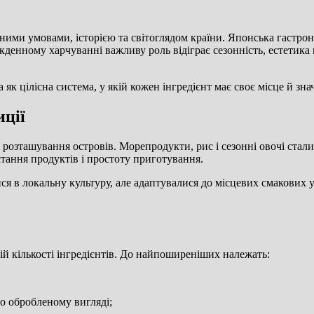
дними умовами, історією та світоглядом країни. Японська гастрон
кденному харчуванні важливу роль відіграє сезонність, естетика
як цілісна система, у якій кожен інгредієнт має своє місце й знач
иції
 розташування островів. Морепродукти, рис і сезонні овочі стал
стання продуктів і простоту приготування.
ися в локальну культуру, але адаптувалися до місцевих смакових 
ій кількості інгредієнтів. До найпоширеніших належать:
о обробленому вигляді;