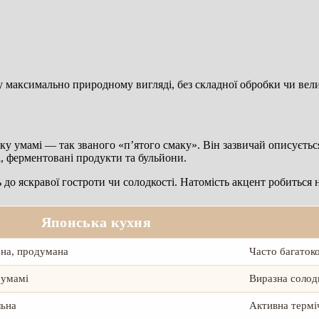
 максимально природному вигляді, без складної обробки чи велик
аку умамі — так званого «п’ятого смаку». Він зазвичай описуєть
, ферментовані продукти та бульйони.
 до яскравої гостроти чи солодкості. Натомість акцент робиться 
Японська кухня
на, продумана
Часто багаток
 умамі
Виразна солодк
льна
Активна термі