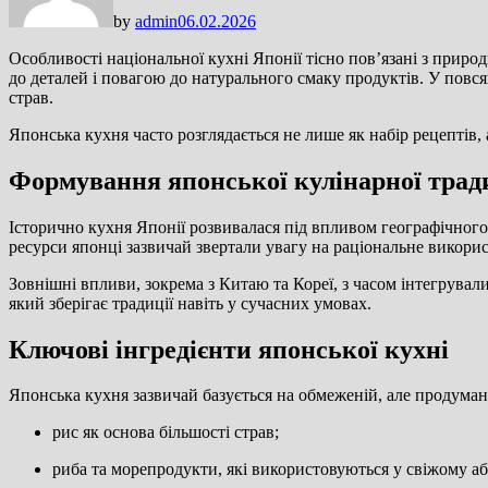
by
admin
06.02.2026
Особливості національної кухні Японії тісно пов’язані з приро
до деталей і повагою до натурального смаку продуктів. У повся
страв.
Японська кухня часто розглядається не лише як набір рецептів, а 
Формування японської кулінарної трад
Історично кухня Японії розвивалася під впливом географічного
ресурси японці зазвичай звертали увагу на раціональне викори
Зовнішні впливи, зокрема з Китаю та Кореї, з часом інтегрувал
який зберігає традиції навіть у сучасних умовах.
Ключові інгредієнти японської кухні
Японська кухня зазвичай базується на обмеженій, але продуман
рис як основа більшості страв;
риба та морепродукти, які використовуються у свіжому аб