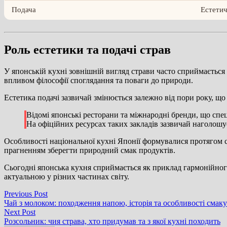
Подача
Естетич
Роль естетики та подачі страв
У японській кухні зовнішній вигляд страви часто сприймається 
впливом філософії споглядання та поваги до природи.
Естетика подачі зазвичай змінюється залежно від пори року, щ
Відомі японські ресторани та міжнародні бренди, що спец
На офіційних ресурсах таких закладів зазвичай наголошує
Особливості національної кухні Японії формувалися протягом ст
прагненням зберегти природний смак продуктів.
Сьогодні японська кухня сприймається як приклад гармонійного 
актуальною у різних частинах світу.
Навігація
Previous
Previous Post
post:
Чай з молоком: походження напою, історія та особливості смаку
записів
Next
Next Post
post:
Розсольник: чия страва, хто придумав та з якої кухні походить