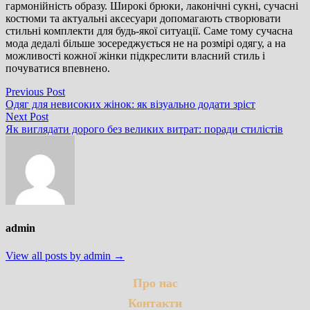
гармонійність образу. Широкі брюки, лаконічні сукні, сучасні
костюми та актуальні аксесуари допомагають створювати
стильні комплекти для будь-якої ситуації. Саме тому сучасна
мода дедалі більше зосереджується не на розмірі одягу, а на
можливості кожної жінки підкреслити власний стиль і
почуватися впевнено.
Навігація
Previous
Previous Post
post:
Одяг для невисоких жінок: як візуально додати зріст
записів
Next
Next Post
post:
Як виглядати дорого без великих витрат: поради стилістів
admin
View all posts by admin →
Про нас
Контакти