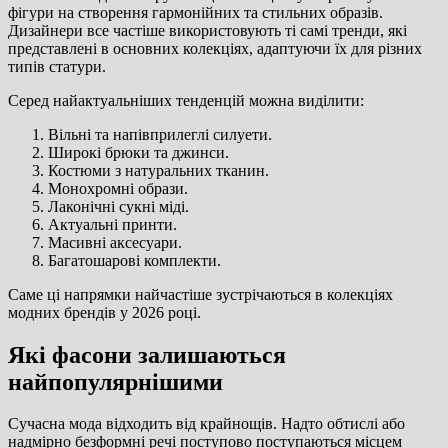
фігури на створення гармонійних та стильних образів.
Дизайнери все частіше використовують ті самі тренди, які
представлені в основних колекціях, адаптуючи їх для різних
типів статури.
Серед найактуальніших тенденцій можна виділити:
Вільні та напівприлеглі силуети.
Широкі брюки та джинси.
Костюми з натуральних тканин.
Монохромні образи.
Лаконічні сукні міді.
Актуальні принти.
Масивні аксесуари.
Багатошарові комплекти.
Саме ці напрямки найчастіше зустрічаються в колекціях
модних брендів у 2026 році.
Які фасони залишаються
найпопулярнішими
Сучасна мода відходить від крайнощів. Надто обтислі або
надмірно безформні речі поступово поступаються місцем