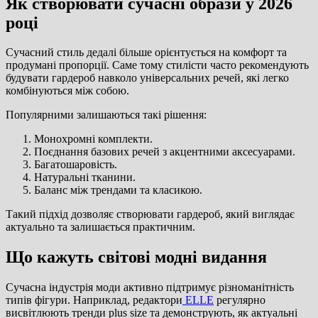
Як створювати сучасні образи у 2026
році
Сучасний стиль дедалі більше орієнтується на комфорт та
продумані пропорції. Саме тому стилісти часто рекомендують
будувати гардероб навколо універсальних речей, які легко
комбінуються між собою.
Популярними залишаються такі рішення:
Монохромні комплекти.
Поєднання базових речей з акцентними аксесуарами.
Багатошаровість.
Натуральні тканини.
Баланс між трендами та класикою.
Такий підхід дозволяє створювати гардероб, який виглядає
актуально та залишається практичним.
Що кажуть світові модні видання
Сучасна індустрія моди активно підтримує різноманітність
типів фігури. Наприклад, редактори
ELLE
регулярно
висвітлюють тренди plus size та демонструють, як актуальні