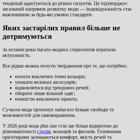
тенденції адаптуються до різних силуетів. Це підтверджує
загальний напрямок розвитку моди — індивідуальність стає
важливішою за будь-які умовні стандарти.
Яких застарілих правил більше не
дотримуються
За останні роки багато модних стереотипів втратили
актуальність.
Все рідше можна почути твердження про те, що потрібно:
носити виключно темні кольори;
уникати великих аксесуарів;
відмовлятися від трендових речей;
обирати лише вільний одяг;
повністю виключати принти.
Сучасна мода пропонує набагато більше свободи та
можливостей для самовираження.
У 2026 році мода plus size стає ще більш відкритою до
різноманітності
стилів
, кольорів та фасонів. Головними
орієнтирами залишаються комфорт, якість речей та