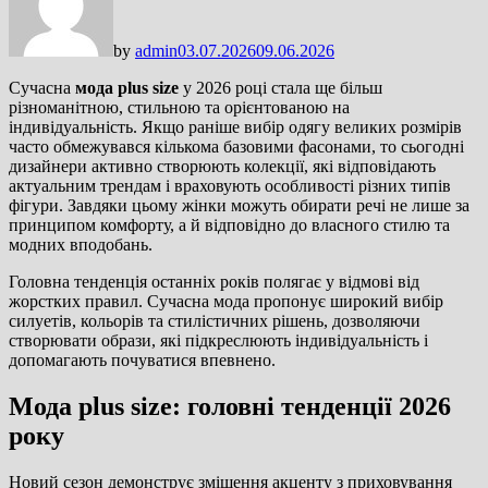
by
admin
03.07.2026
09.06.2026
Сучасна
мода plus size
у 2026 році стала ще більш
різноманітною, стильною та орієнтованою на
індивідуальність. Якщо раніше вибір одягу великих розмірів
часто обмежувався кількома базовими фасонами, то сьогодні
дизайнери активно створюють колекції, які відповідають
актуальним трендам і враховують особливості різних типів
фігури. Завдяки цьому жінки можуть обирати речі не лише за
принципом комфорту, а й відповідно до власного стилю та
модних вподобань.
Головна тенденція останніх років полягає у відмові від
жорстких правил. Сучасна мода пропонує широкий вибір
силуетів, кольорів та стилістичних рішень, дозволяючи
створювати образи, які підкреслюють індивідуальність і
допомагають почуватися впевнено.
Мода plus size: головні тенденції 2026
року
Новий сезон демонструє зміщення акценту з приховування