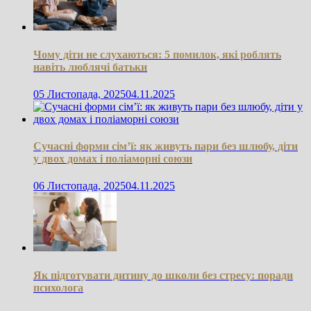
Чому діти не слухаються: 5 помилок, які роблять
навіть люблячі батьки
05 Листопада, 2025
04.11.2025
Сучасні форми сім’ї: як живуть пари без шлюбу, діти
у двох домах і поліаморні союзи
06 Листопада, 2025
04.11.2025
Як підготувати дитину до школи без стресу: поради
психолога