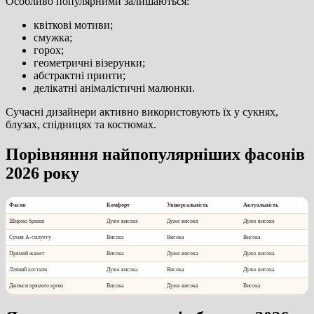
Особливо популярними залишаються:
квіткові мотиви;
смужка;
горох;
геометричні візерунки;
абстрактні принти;
делікатні анімалістичні малюнки.
Сучасні дизайнери активно використовують їх у сукнях,
блузах, спідницях та костюмах.
Порівняння найпопулярніших фасонів
2026 року
Фасон
Комфорт
Універсальність
Актуальність
Широкі брюки
Дуже висока
Дуже висока
Дуже висока
Сукня А-силуету
Висока
Висока
Висока
Прямий жакет
Висока
Дуже висока
Дуже висока
Лляний костюм
Дуже висока
Висока
Дуже висока
Джинси прямого крою
Висока
Дуже висока
Висока