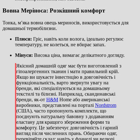
Вовна Меріноса: Розкішний комфорт
Тонка, м’яка вовна овець мериносів, використовується для
домашньої термобілизни.
Плюси:
Гріє, навіть коли волога, ідеально регулює
температуру, не колеться, не вбирає запах.
Мінуси:
Висока ціна, вимагає делікатного догляду.
Якісний домашній одяг має бути виготовлений з
гіпоалергенних тканин і мати правильний крій.
Якщо ви шукаєте інвестицію в довговічність і
функціональність, варто звернути увагу на
бренди, які спеціалізуються на домашньому
текстилі та білизні. Наприклад, скандинавські
бренди, як-от
H&M
Home або американські
виробники, представлені на порталі
Nordstrom
(США), часто пропонують комплекти, що
поєднують натуральну бавовну з додаванням
еластану для кращого збереження форми та
комфорту. Це забезпечує довговічність і гарний
вигляд після численних прань. Обираючи одяг,
перевіряйте склад: навіть у фланелі чи велюрі