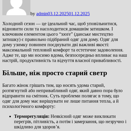
by
admin
03.12.2025
01.12.2025
Холодний сезон — це ідеальний час, щоб уповільнитися,
відновити сили та насолодитися домашнім затишком. І
ключовим елементом цього “хюґе” (данське мистецтво
затишку) є правильно підібраний одяг для дому. Одяг для
дому узимку повинен поєднувати дві важливі якості:
максимальний тепловий комфорт та естетичне задоволення.
Адже те, що ми носимо вдома, безпосередньо впливає на наш
настрій, продуктивність та відчуття власної привабливості.
Більше, ніж просто старий светр
Багато жінок грішать тим, що носять удома старий,
розтягнутий або непривабливий одяг, який давно пора було
відправити на смітник. Суть проблеми полягає в тому, що
одяг для дому має вирішувати не лише питання тепла, а й
психологічного комфорту:
Терморегуляція:
Неякісний одяг може викликати
перегрів, пітливість, а потім і замерзання, що незручно і
шкідливо для здоров’я.