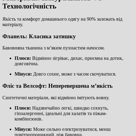
Технологічність
Якість та комфорт домашнього одягу на 90% залежать від
матеріалу.
Фланель: Класика затишку
Бавовняна тканина з м’яким пухнастим начосом.
Плюси:
Відмінно зігріває, дихає, приємна на дотик,
довговічна.
Мінуси:
Довго сохне, може з часом скочуватися.
Фліс та Велсофт: Неперевершена м’якість
Синтетичні матеріали, які відмінно імітують вовну.
Плюси:
Надзвичайно легкі, швидко сохнуть,
гіпоалергенні, ідеальні для халатів та піжам-
комбінезонів.
Мінуси:
Може сильно електризуватися, менш
повітропроникний, ніж бавовна.