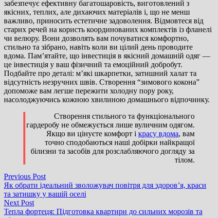
забезпечує ефективну багатошаровість, виготовлений з
якісних, теплих, але дихаючих матеріалів і, що не менш
важливо, приносить естетичне задоволення. Відмовтеся від
старих речей на користь координованих комплектів із фланелі
чи велюру. Вони дозволять вам почуватися комфортно,
стильно та зібрано, навіть коли ви цілий день проводите
вдома. Пам’ятайте, що інвестиція в якісний домашній одяг —
це інвестиція у ваш фізичний та емоційний добробут.
Подбайте про деталі: м’які шкарпетки, затишний халат та
відсутність незручних швів. Створення “зимового кокона”
допоможе вам легше пережити холодну пору року,
насолоджуючись кожною хвилиною домашнього відпочинку.
Створення стильного та функціонального
гардеробу не обмежується лише вуличним одягом.
Якщо ви цінуєте комфорт і
красу вдома
, вам
точно сподобаються наші добірки найкращої
білизни та засобів для розслабляючого догляду за
тілом.
Навігація
Previous
Previous Post
post:
Як обрати ідеальний зволожувач повітря для здоров’я, краси
записів
та затишку у вашій оселі
Next
Next Post
post:
Тепла фортеця: Підготовка квартири до сильних морозів та