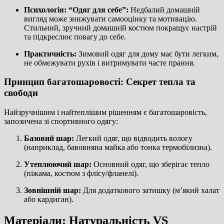
Психологія: “Одяг для себе”:
Недбалий домашній
вигляд може знижувати самооцінку та мотивацію.
Стильний, зручний домашній костюм покращує настрій
та підкреслює повагу до себе.
Практичність:
Зимовий одяг для дому має бути легким,
не обмежувати рухів і витримувати часте прання.
Принцип багатошаровості: Секрет тепла та
свободи
Найзручнішим і найтеплішим рішенням є багатошаровість,
запозичена зі спортивного одягу:
Базовий шар:
Легкий одяг, що відводить вологу
(наприклад, бавовняна майка або тонка термобілизна).
Утеплюючий шар:
Основний одяг, що зберігає тепло
(піжама, костюм з флісу/фланелі).
Зовнішній шар:
Для додаткового затишку (м’який халат
або кардиган).
Матеріали: Натуральність VS