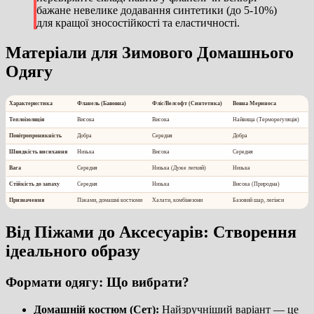
бажане невелике додавання синтетики (до 5-10%)
для кращої зносостійкості та еластичності.
Матеріали для Зимового Домашнього
Одягу
Характеристика
Фланель (Бавовна)
Фліс/Велсофт (Синтетика)
Вовна Мериноса
Теплоізоляція
Висока
Висока
Найвища (Терморегуляція)
Повітропроникність
Добра
Середня
Добра
Швидкість висихання
Низька
Висока
Середня
Вага
Середня
Низька (Дуже легкий)
Низька
Стійкість до запаху
Середня
Низька
Висока (Природна)
Призначення
Піжами, домашні костюми
Халати, комбінезони
Базовий шар, легінси
Від Піжами до Аксесуарів: Створення
ідеального образу
Формати одягу: Що вибрати?
Домашній костюм (Сет):
Найзручніший варіант — це