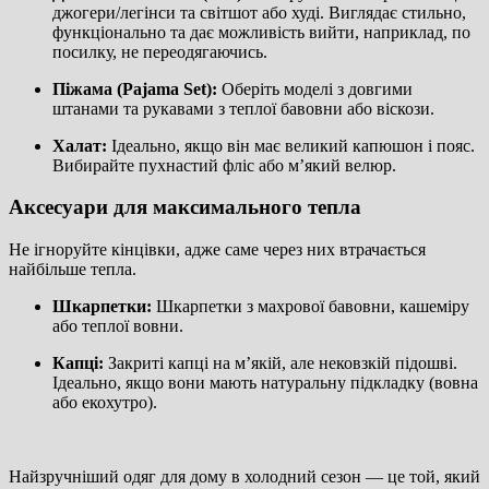
джогери/легінси та світшот або худі. Виглядає стильно,
функціонально та дає можливість вийти, наприклад, по
посилку, не переодягаючись.
Піжама (Pajama Set):
Оберіть моделі з довгими
штанами та рукавами з теплої бавовни або віскози.
Халат:
Ідеально, якщо він має великий капюшон і пояс.
Вибирайте пухнастий фліс або м’який велюр.
Аксесуари для максимального тепла
Не ігноруйте кінцівки, адже саме через них втрачається
найбільше тепла.
Шкарпетки:
Шкарпетки з махрової бавовни, кашеміру
або теплої вовни.
Капці:
Закриті капці на м’якій, але нековзкій підошві.
Ідеально, якщо вони мають натуральну підкладку (вовна
або екохутро).
Найзручніший одяг для дому в холодний сезон — це той, який