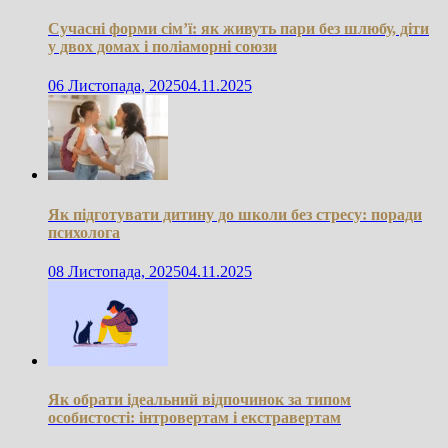
Сучасні форми сім’ї: як живуть пари без шлюбу, діти
у двох домах і поліаморні союзи
06 Листопада, 2025
04.11.2025
Як підготувати дитину до школи без стресу: поради
психолога
08 Листопада, 2025
04.11.2025
Як обрати ідеальний відпочинок за типом
особистості: інтровертам і екстравертам