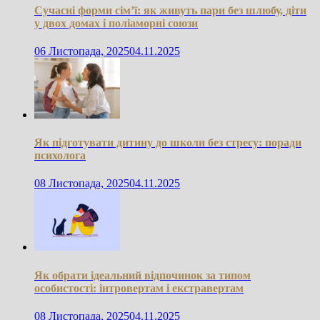
Сучасні форми сім’ї: як живуть пари без шлюбу, діти
у двох домах і поліаморні союзи
06 Листопада, 2025
04.11.2025
Як підготувати дитину до школи без стресу: поради
психолога
08 Листопада, 2025
04.11.2025
Як обрати ідеальний відпочинок за типом
особистості: інтровертам і екстравертам
08 Листопада, 2025
04.11.2025