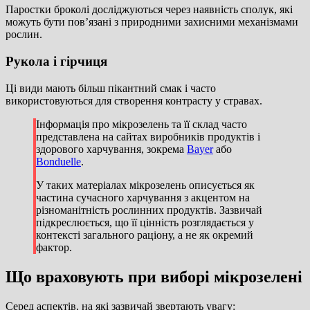
Паростки броколі досліджуються через наявність сполук, які
можуть бути пов’язані з природними захисними механізмами
рослин.
Рукола і гірчиця
Ці види мають більш пікантний смак і часто
використовуються для створення контрасту у стравах.
Інформація про мікрозелень та її склад часто
представлена на сайтах виробників продуктів і
здорового харчування, зокрема
Bayer
або
Bonduelle
.
У таких матеріалах мікрозелень описується як
частина сучасного харчування з акцентом на
різноманітність рослинних продуктів. Зазвичай
підкреслюється, що її цінність розглядається у
контексті загального раціону, а не як окремий
фактор.
Що враховують при виборі мікрозелені
Серед аспектів, на які зазвичай звертають увагу: