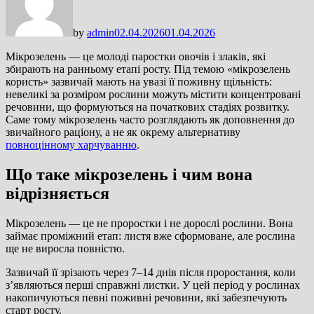
by
admin
02.04.2026
01.04.2026
Мікрозелень — це молоді паростки овочів і злаків, які
збирають на ранньому етапі росту. Під темою «мікрозелень
користь» зазвичай мають на увазі її поживну щільність:
невеликі за розміром рослини можуть містити концентровані
речовини, що формуються на початкових стадіях розвитку.
Саме тому мікрозелень часто розглядають як доповнення до
звичайного раціону, а не як окрему альтернативу
повноцінному харчуванню
.
Що таке мікрозелень і чим вона
відрізняється
Мікрозелень — це не проростки і не дорослі рослини. Вона
займає проміжний етап: листя вже сформоване, але рослина
ще не виросла повністю.
Зазвичай її зрізають через 7–14 днів після проростання, коли
з’являються перші справжні листки. У цей період у рослинах
накопичуються певні поживні речовини, які забезпечують
старт росту.