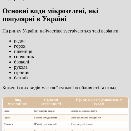
Основні види мікрозелені, які
популярні в Україні
На ринку України найчастіше зустрічаються такі варіанти:
редис
горох
пшениця
соняшник
броколі
рукола
гірчиця
базилік
Кожен із цих видів має свої смакові особливості та склад.
Вид
Смакові
Що зазвичай відзначають у
мікрозелені
особливості
складі
Редис
Гоструватий, свіжий
Вітамін С, антиоксиданти
Горох
Ніжний, солодкуватий
Білок рослинного походження
Пшениця
М’який, трав’янистий
Хлорофіл, клітковина