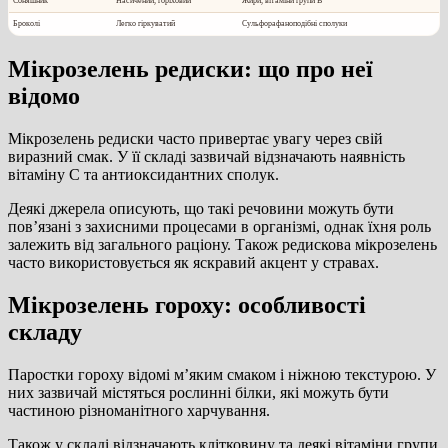
Соняшник
Насичений, горіховий
Жири, вітаміни групи B
Броколі
Легко гіркуватий
Сульфорафаноподібні сполуки
Мікрозелень редиски: що про неї
відомо
Мікрозелень редиски часто привертає увагу через свій
виразний смак. У її складі зазвичай відзначають наявність
вітаміну С та антиоксидантних сполук.
Деякі джерела описують, що такі речовини можуть бути
пов’язані з захисними процесами в організмі, однак їхня роль
залежить від загального раціону. Також редискова мікрозелень
часто використовується як яскравий акцент у стравах.
Мікрозелень гороху: особливості
складу
Паростки гороху відомі м’яким смаком і ніжною текстурою. У
них зазвичай містяться рослинні білки, які можуть бути
частиною різноманітного харчування.
Також у складі відзначають клітковину та деякі вітаміни групи