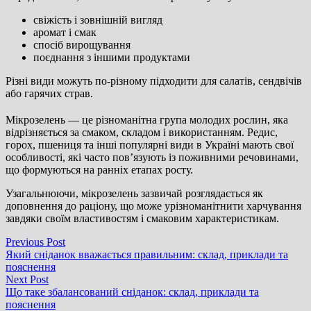
свіжість і зовнішній вигляд
аромат і смак
спосіб вирощування
поєднання з іншими продуктами
Різні види можуть по-різному підходити для салатів, сендвічів
або гарячих страв.
Мікрозелень — це різноманітна група молодих рослин, яка
відрізняється за смаком, складом і використанням. Редис,
горох, пшениця та інші популярні види в Україні мають свої
особливості, які часто пов’язують із поживними речовинами,
що формуються на ранніх етапах росту.
Узагальнюючи, мікрозелень зазвичай розглядається як
доповнення до раціону, що може урізноманітнити харчування
завдяки своїм властивостям і смаковим характеристикам.
Навігація
Previous
Previous Post
post:
Який сніданок вважається правильним: склад, приклади та
записів
пояснення
Next
Next Post
post:
Що таке збалансований сніданок: склад, приклади та
пояснення