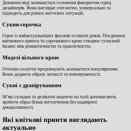
Довжина міді залишається головним фаворитом серед
дизайнерів. Вона виглядає елегантно, універсально та
підходить для різних життєвих ситуацій.
Сукня-сорочка
Один із найактуальніших фасонів останніх років. Поєднання
квіткового принта та сорочкового крою створює сучасний
баланс між романтичністю та практичністю.
Моделі вільного крою
Oversize-силуети продовжують залишатися популярними.
Вони додають образу легкості та невимушеності.
Сукні з драпіруванням
М’які складки та делікатні акценти на талії допомагають
зробити образ більш витонченим без надмірної
декоративності.
Які квіткові принти виглядають
актуально