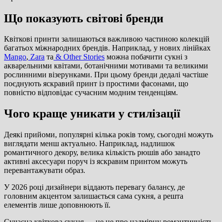
Що показують світові бренди
Квіткові принти залишаються важливою частиною колекцій
багатьох міжнародних брендів. Наприклад, у нових лінійках
Mango
,
Zara
та
& Other Stories
можна побачити сукні з
акварельними квітами, ботанічними мотивами та великими
рослинними візерунками. При цьому бренди дедалі частіше
поєднують яскравий принт із простими фасонами, що
повністю відповідає сучасним модним тенденціям.
Чого краще уникати у стилізації
Деякі прийоми, популярні кілька років тому, сьогодні можуть
виглядати менш актуально. Наприклад, надлишок
романтичного декору, велика кількість рюшів або занадто
активні аксесуари поруч із яскравим принтом можуть
перевантажувати образ.
У 2026 році дизайнери віддають перевагу балансу, де
головним акцентом залишається сама сукня, а решта
елементів лише доповнюють її.
Сучасна квіткова сукня — це не про надмірну романтичність,