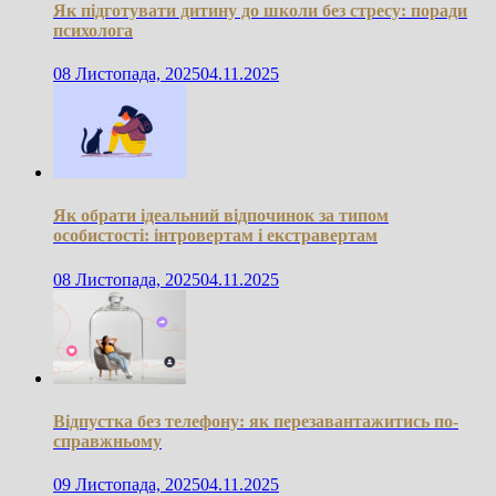
Як підготувати дитину до школи без стресу: поради
психолога
08 Листопада, 2025
04.11.2025
Як обрати ідеальний відпочинок за типом
особистості: інтровертам і екстравертам
08 Листопада, 2025
04.11.2025
Відпустка без телефону: як перезавантажитись по-
справжньому
09 Листопада, 2025
04.11.2025