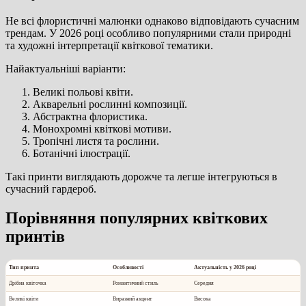
Не всі флористичні малюнки однаково відповідають сучасним
трендам. У 2026 році особливо популярними стали природні
та художні інтерпретації квіткової тематики.
Найактуальніші варіанти:
Великі польові квіти.
Акварельні рослинні композиції.
Абстрактна флористика.
Монохромні квіткові мотиви.
Тропічні листя та рослини.
Ботанічні ілюстрації.
Такі принти виглядають дорожче та легше інтегруються в
сучасний гардероб.
Порівняння популярних квіткових
принтів
Тип принта
Особливості
Актуальність у 2026 році
Дрібна квіточка
Романтичний стиль
Середня
Великі квіти
Виразний акцент
Висока