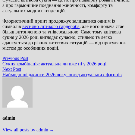
а про гармонійне поєднання жіночності, комфорту та
актуальних модних тенденцій.
Флористичний принт продовжує залишатися одним із
символів
весняно-літнього гардероба
, але його подача стає
більш витонченою та універсальною. Саме тому квіткова
сукня у 2026 році виглядає сучасно, стильно та легко
адаптується до різних життєвих ситуацій — від прогулянок
містом до особливих подій.
Навігація
Previous
Previous Post
post:
Сукня комбінація: актуальна чи вже ні у 2026 році
записів
Next
Next Post
post:
Наймодніші джинси 2026 року: огляд актуальних фасонів
admin
View all posts by admin →