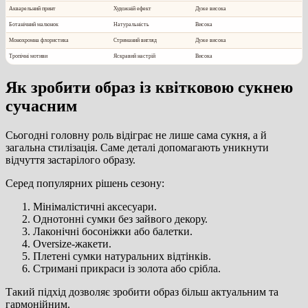
Акварельний принт
Художній ефект
Дуже висока
Ботанічний малюнок
Натуральність
Висока
Монохромна флористика
Стриманий вигляд
Дуже висока
Тропічні мотиви
Яскравий настрій
Висока
Як зробити образ із квітковою сукнею
сучасним
Сьогодні головну роль відіграє не лише сама сукня, а й
загальна стилізація. Саме деталі допомагають уникнути
відчуття застарілого образу.
Серед популярних рішень сезону:
Мінімалістичні аксесуари.
Однотонні сумки без зайвого декору.
Лаконічні босоніжки або балетки.
Oversize-жакети.
Плетені сумки натуральних відтінків.
Стримані прикраси із золота або срібла.
Такий підхід дозволяє зробити образ більш актуальним та
гармонійним.