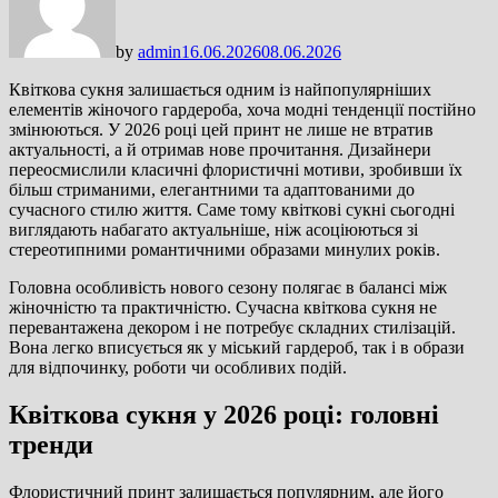
by
admin
16.06.2026
08.06.2026
Квіткова сукня залишається одним із найпопулярніших
елементів жіночого гардероба, хоча модні тенденції постійно
змінюються. У 2026 році цей принт не лише не втратив
актуальності, а й отримав нове прочитання. Дизайнери
переосмислили класичні флористичні мотиви, зробивши їх
більш стриманими, елегантними та адаптованими до
сучасного стилю життя. Саме тому квіткові сукні сьогодні
виглядають набагато актуальніше, ніж асоціюються зі
стереотипними романтичними образами минулих років.
Головна особливість нового сезону полягає в балансі між
жіночністю та практичністю. Сучасна квіткова сукня не
перевантажена декором і не потребує складних стилізацій.
Вона легко вписується як у міський гардероб, так і в образи
для відпочинку, роботи чи особливих подій.
Квіткова сукня у 2026 році: головні
тренди
Флористичний принт залишається популярним, але його