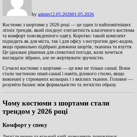
by
admin
12.05.2026
01.05.2026
Костюми з шортами у 2026 році — це один із найпомітніших
літніх трендів, який поєднує елегантність класичного костюма
та комфорт повсякденного одягу. Коротко: такий комплект
підходить як для міста, так і для офісу з нестрогим дрес-кодом,
якщо правильно підібрані довжина шортів, тканина та взуття.
Це ідеальне рішення для спекотної погоди, коли хочеться
виглядати зібрано, але не жертвувати зручністю.
Сучасні костюми з шортами — це вже не тільки casual. Вони
стали частиною smart-casual і навіть ділового стилю, якщо
виконані у стриманих кольорах і з якісних тканин. Головне —
розуміти баланс між формальністю та легкістю образу.
Чому костюми з шортами стали
трендом у 2026 році
Комфорт у спеку
Легкі тканини та вільний крій дозволяють почуватися