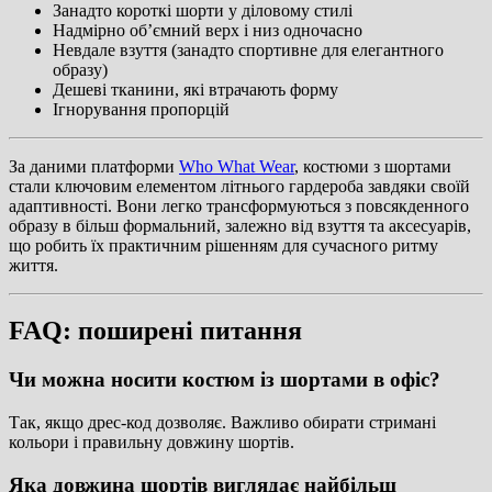
Занадто короткі шорти у діловому стилі
Надмірно об’ємний верх і низ одночасно
Невдале взуття (занадто спортивне для елегантного
образу)
Дешеві тканини, які втрачають форму
Ігнорування пропорцій
За даними платформи
Who What Wear
, костюми з шортами
стали ключовим елементом літнього гардероба завдяки своїй
адаптивності. Вони легко трансформуються з повсякденного
образу в більш формальний, залежно від взуття та аксесуарів,
що робить їх практичним рішенням для сучасного ритму
життя.
FAQ: поширені питання
Чи можна носити костюм із шортами в офіс?
Так, якщо дрес-код дозволяє. Важливо обирати стримані
кольори і правильну довжину шортів.
Яка довжина шортів виглядає найбільш