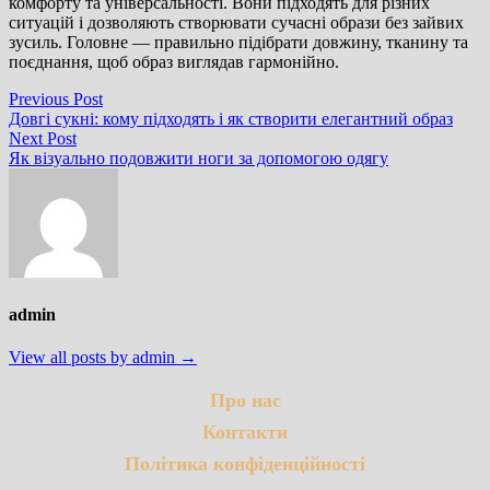
комфорту та універсальності. Вони підходять для різних
ситуацій і дозволяють створювати сучасні образи без зайвих
зусиль. Головне — правильно підібрати довжину, тканину та
поєднання, щоб образ виглядав гармонійно.
Навігація
Previous
Previous Post
post:
Довгі сукні: кому підходять і як створити елегантний образ
записів
Next
Next Post
post:
Як візуально подовжити ноги за допомогою одягу
admin
View all posts by admin →
Про нас
Контакти
Політика конфіденційності