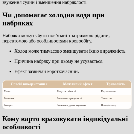
звуження судин і зменшення набряклості.
Чи допомагає холодна вода при
набряках
Набряки можуть бути пов’язані з затримкою рідини,
перевтомою або особливостями кровообігу.
Холод може тимчасово зменшувати їхню вираженість.
Причина набряку при цьому не усувається.
Ефект зазвичай короткочасний.
Спосіб використання
Можливий ефект
Тривалість
Пиття
Відчуття свіжості
Короткочасна
Вмивання
Зменшення припухлості
Тимчасова
Компрес
Локальне судинне звуження
Поки діє холод
Кому варто враховувати індивідуальні
особливості