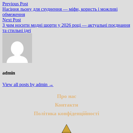
Навігація
Previous
Previous Post
post:
Насіння льону для схуднення — міфи, користь і можливі
записів
обмеження
Next
Next Post
post:
З чим носити модні шорти у 2026 році — актуальні поєднання
та стильні ідеї
admin
View all posts by admin →
Про нас
Контакти
Політика конфіденційності