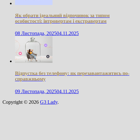
Як обрати ідеальний відпочинок за типом
особистості: інтровертам і екстравертам
08 Листопада, 2025
04.11.2025
Відпустка без телефону: як перезавантажитись по-
справжньому
09 Листопада, 2025
04.11.2025
Copyright © 2026
G3 Lady
.