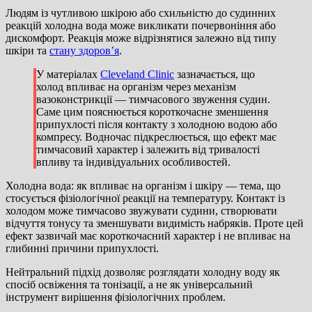
Людям із чутливою шкірою або схильністю до судинних
реакцій холодна вода може викликати почервоніння або
дискомфорт. Реакція може відрізнятися залежно від типу
шкіри та
стану здоров’я
.
У матеріалах
Cleveland Clinic
зазначається, що
холод впливає на організм через механізм
вазоконстрикції — тимчасового звуження судин.
Саме цим пояснюється короткочасне зменшення
припухлості після контакту з холодною водою або
компресу. Водночас підкреслюється, що ефект має
тимчасовий характер і залежить від тривалості
впливу та індивідуальних особливостей.
Холодна вода: як впливає на організм і шкіру — тема, що
стосується фізіологічної реакції на температуру. Контакт із
холодом може тимчасово звужувати судини, створювати
відчуття тонусу та зменшувати видимість набряків. Проте цей
ефект зазвичай має короткочасний характер і не впливає на
глибинні причини припухлості.
Нейтральний підхід дозволяє розглядати холодну воду як
спосіб освіження та тонізації, а не як універсальний
інструмент вирішення фізіологічних проблем.