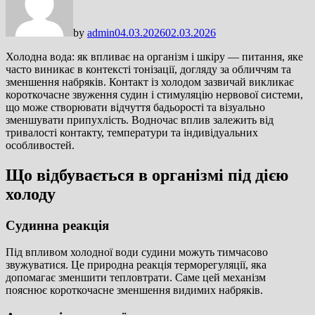
by
admin
04.03.2026
02.03.2026
Холодна вода: як впливає на організм і шкіру — питання, яке
часто виникає в контексті тонізації, догляду за обличчям та
зменшення набряків. Контакт із холодом зазвичай викликає
короткочасне звуження судин і стимуляцію нервової системи,
що може створювати відчуття бадьорості та візуально
зменшувати припухлість. Водночас вплив залежить від
тривалості контакту, температури та індивідуальних
особливостей.
Що відбувається в організмі під дією
холоду
Судинна реакція
Під впливом холодної води судини можуть тимчасово
звужуватися. Це природна реакція терморегуляції, яка
допомагає зменшити тепловтрати. Саме цей механізм
пояснює короткочасне зменшення видимих набряків.