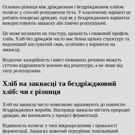
Основна різниця між дріжджовим і бездріжджовим хлібом
полягає у способі розпушення тіста. У класичному варіанті це
роблять пекарські дріжджі, тоді як у бездріжджових варіантах
використовують закваску або хімічні розпушувачі.
Це може впливати на текстуру, щільність і смаковий профіль
хліба. Хліб без дріжджів часто має більш щільну структуру та
виразніший кислуватий смак, особливо у варіантах на
заквасці.
Водночас калорійність і вміст поживних речовин можуть
суттєво відрізнятися залежно від рецептури, а не лише від
типу розпушувача.
Хліб на заквасці та бездріжджовий
хліб: чи є різниця
Хліб на заквасці часто помилково зараховують до повністю
бездріжджових виробів. Насправді закваска містить природні
дріжджі, які виникають у процесі ферментації.
Відмінність полягає у типі мікроорганізмів і тривалості
ферментації. Закваска зазвичай передбачає повільніший