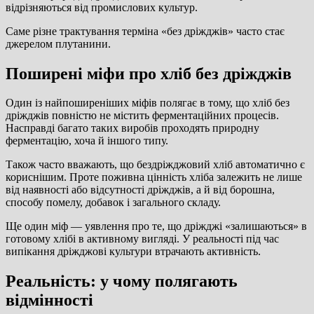
відрізняються від промислових культур.
Саме різне трактування терміна «без дріжджів» часто стає
джерелом плутанини.
Поширені міфи про хліб без дріжджів
Один із найпоширеніших міфів полягає в тому, що хліб без
дріжджів повністю не містить ферментаційних процесів.
Насправді багато таких виробів проходять природну
ферментацію, хоча й іншого типу.
Також часто вважають, що бездріжджовий хліб автоматично є
кориснішим. Проте поживна цінність хліба залежить не лише
від наявності або відсутності дріжджів, а й від борошна,
способу помелу, добавок і загального складу.
Ще один міф — уявлення про те, що дріжджі «залишаються» в
готовому хлібі в активному вигляді. У реальності під час
випікання дріжджові культури втрачають активність.
Реальність: у чому полягають
відмінності