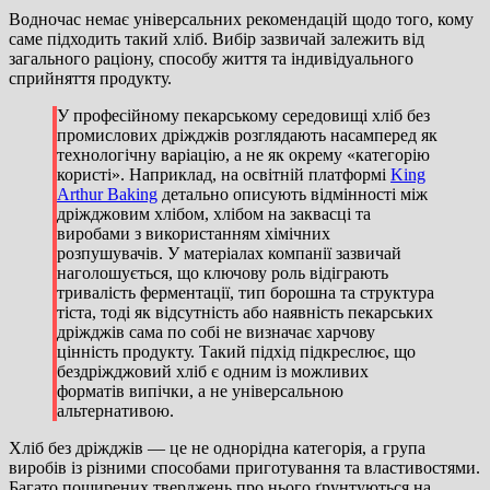
Водночас немає універсальних рекомендацій щодо того, кому
саме підходить такий хліб. Вибір зазвичай залежить від
загального раціону, способу життя та індивідуального
сприйняття продукту.
У професійному пекарському середовищі хліб без
промислових дріжджів розглядають насамперед як
технологічну варіацію, а не як окрему «категорію
користі». Наприклад, на освітній платформі
King
Arthur Baking
детально описують відмінності між
дріжджовим хлібом, хлібом на заквасці та
виробами з використанням хімічних
розпушувачів. У матеріалах компанії зазвичай
наголошується, що ключову роль відіграють
тривалість ферментації, тип борошна та структура
тіста, тоді як відсутність або наявність пекарських
дріжджів сама по собі не визначає харчову
цінність продукту. Такий підхід підкреслює, що
бездріжджовий хліб є одним із можливих
форматів випічки, а не універсальною
альтернативою.
Хліб без дріжджів — це не однорідна категорія, а група
виробів із різними способами приготування та властивостями.
Багато поширених тверджень про нього ґрунтуються на