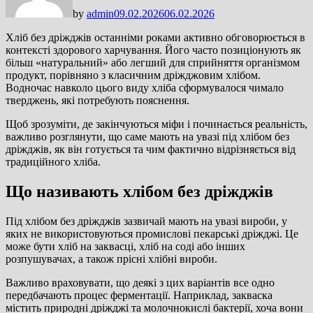
by
admin
09.02.2026
06.02.2026
Хліб без дріжджів останніми роками активно обговорюється в
контексті здорового харчування. Його часто позиціонують як
більш «натуральний» або легший для сприйняття організмом
продукт, порівняно з класичним дріжджовим хлібом.
Водночас навколо цього виду хліба сформувалося чимало
тверджень, які потребують пояснення.
Щоб зрозуміти, де закінчуються міфи і починається реальність,
важливо розглянути, що саме мають на увазі під хлібом без
дріжджів, як він готується та чим фактично відрізняється від
традиційного хліба.
Що називають хлібом без дріжджів
Під хлібом без дріжджів зазвичай мають на увазі вироби, у
яких не використовуються промислові пекарські дріжджі. Це
може бути хліб на заквасці, хліб на соді або інших
розпушувачах, а також прісні хлібні вироби.
Важливо враховувати, що деякі з цих варіантів все одно
передбачають процес ферментації. Наприклад, закваска
містить природні дріжджі та молочнокислі бактерії, хоча вони