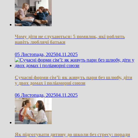
Чому діти не слухаються: 5 помилок, які роблять
навіть люблячі батьки
05 Листопада, 2025
04.11.2025
Сучасні форми сім’ї: як живуть пари без шлюбу, діти
у двох домах і поліаморні союзи
06 Листопада, 2025
04.11.2025
Як підготувати дитину до школи без стресу: поради