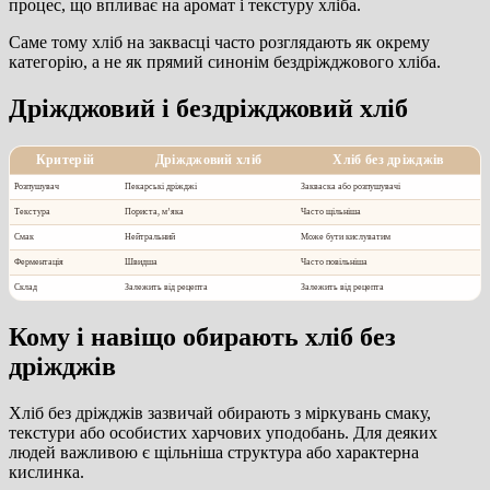
процес, що впливає на аромат і текстуру хліба.
Саме тому хліб на заквасці часто розглядають як окрему
категорію, а не як прямий синонім бездріжджового хліба.
Дріжджовий і бездріжджовий хліб
Критерій
Дріжджовий хліб
Хліб без дріжджів
Розпушувач
Пекарські дріжджі
Закваска або розпушувачі
Текстура
Пориста, м’яка
Часто щільніша
Смак
Нейтральний
Може бути кислуватим
Ферментація
Швидша
Часто повільніша
Склад
Залежить від рецепта
Залежить від рецепта
Кому і навіщо обирають хліб без
дріжджів
Хліб без дріжджів зазвичай обирають з міркувань смаку,
текстури або особистих харчових уподобань. Для деяких
людей важливою є щільніша структура або характерна
кислинка.