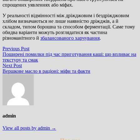
спрощених уявленнях або міфах.
У реальності відмінності між дріжджовим і бездріжджовим
хлібом визначаються не лише наявністю дріжджів, а й
складом, типом борошна та способом ферментації. Саме тому
обидва варіанти можуть розглядатися як частина
різноманітного й
збалансованого харчування
.
Навігація
Previous
Previous Post
post:
Поширені помилки під час приготування каші: що впливає на
записів
текстуру та смак
Next
Next Post
post:
Вершкове масло в раціоні: міфи та факти
admin
View all posts by admin →