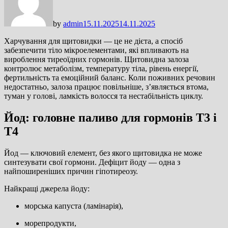
by
admin
15.11.2025
14.11.2025
Харчування для щитовидки — це не дієта, а спосіб
забезпечити тіло мікроелементами, які впливають на
вироблення тиреоїдних гормонів. Щитовидна залоза
контролює метаболізм, температуру тіла, рівень енергії,
фертильність та емоційний баланс. Коли поживних речовин
недостатньо, залоза працює повільніше, з’являється втома,
туман у голові, ламкість волосся та нестабільність циклу.
Йод: головне паливо для гормонів Т3 і
Т4
Йод — ключовий елемент, без якого щитовидка не може
синтезувати свої гормони. Дефіцит йоду — одна з
найпоширеніших причин гіпотиреозу.
Найкращі джерела йоду:
морська капуста (ламінарія),
морепродукти,