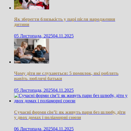
Як зберегти близькість у парі після народження
дитини
05 Листопада, 2025
04.11.2025
Чому діти не слухаються: 5 помилок, які роблять
навіть люблячі батьки
05 Листопада, 2025
04.11.2025
Сучасні форми сім’ї: як живуть пари без шлюбу, діти
у двох домах і поліаморні союзи
06 Листопада, 2025
04.11.2025