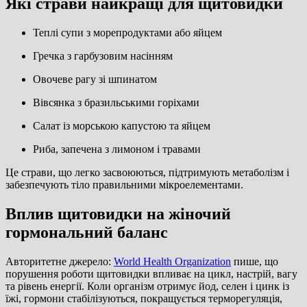
Які страви найкращі для щитовидки
Теплі супи з морепродуктами або яйцем
Гречка з гарбузовим насінням
Овочеве рагу зі шпинатом
Вівсянка з бразильськими горіхами
Салат із морською капустою та яйцем
Риба, запечена з лимоном і травами
Це страви, що легко засвоюються, підтримують метаболізм і
забезпечують тіло правильними мікроелементами.
Вплив щитовидки на жіночий
гормональний баланс
Авторитетне джерело:
World Health Organization
пише, що
порушення роботи щитовидки впливає на цикл, настрій, вагу
та рівень енергії. Коли організм отримує йод, селен і цинк із
їжі, гормони стабілізуються, покращується терморегуляція,