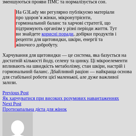
зменшуються прояви ПМС та нормалізується сон.
На G3Lady ми регулярно публікуємо матеріали
про здоров’я жінки, мікронутрієнти,
гормональний баланс та харчові стратегії, що
підтримують організм у різні періоди життя. Тут
ви знайдете
корисні поради
, добірки продуктів і
рецепти для щитовидки, шкіри, енергії та
жіночого добробуту.
Харчування для щитовидки — це система, яка базується на
достатній кількості йоду, селену та цинку. Ці мікроелементи
впливають на швидкість метаболізму, стан шкіри, настрій і
гормональний баланс. Дбайливий раціон — найкраща основа
для стабільної роботи цієї маленької, але дуже важливої
залози.
Навігація
Previous
Previous Post
post:
Як харчуватися при високих розумових навантаженнях
записів
Next
Next Post
post:
Протизапальна дієта для жінок