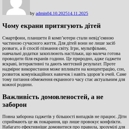
by
admin
04.10.2025
14.11.2025
Чому екрани притягують дітей
Смартфони, планшети й комп’ютери стали невід’ємною
частиною сучасного життя. Для дітей вони не лише засіб
розваги, а й спосіб пізнання світу. Ігри, мультфільми,
навчальні додатки захоплюють настільки, що малеча готова
проводити біля екранів години. Це природно, адже ґаджети
яскраві, інтерактивні та дають миттєвий результат. Проте
надмірне використання може впливати на концентрацію, сон,
розвиток комунікаційних навичок і навіть здоров’я очей. Саме
тому питання обмеження екранного часу стає актуальним для
кожної родини.
Важливість домовленостей, а не
заборон
Повна заборона ґаджетів у більшості випадків не працює. Діти
сприймають це як покарання, що лише провокує конфлікти.
Набагато ефективніше домовитися про правила, зрозумілі для