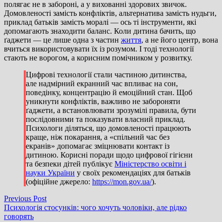
полягає не в забороні, а у вихованні здорових звичок.
Домовленості замість конфліктів, альтернатива замість нудьги,
приклад батьків замість моралі — ось ті інструменти, які
допомагають знаходити баланс. Коли дитина бачить, що
ґаджети — це лише одна з частин
життя
, а не його центр, вона
вчиться використовувати їх із розумом. І тоді технології
стають не ворогом, а корисним помічником у розвитку.
Цифрові технології стали частиною дитинства,
але надмірний екранний час впливає на сон,
поведінку, концентрацію й емоційний стан. Щоб
уникнути конфліктів, важливо не забороняти
ґаджети, а встановлювати зрозумілі правила, бути
послідовними та показувати власний приклад.
Психологи діляться, що домовленості працюють
краще, ніж покарання, а «спільний час без
екранів» допомагає зміцнювати контакт із
дитиною. Корисні поради щодо цифрової гігієни
та безпеки дітей публікує
Міністерство освіти і
науки України
у своїх рекомендаціях для батьків
(офіційне джерело:
https://mon.gov.ua/
).
Навігація
Previous
Previous Post
post:
Психологія стосунків: чого хочуть чоловіки, але рідко
записів
говорять