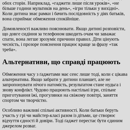
обох сторін. Наприклад, «гаджети лише після уроків», «не
більше години мультиків на день», «ігри тільки у вихідні».
Коли дитина знає рамки і бачить послідовність у діях батьків,
вона сприймає обмеження спокійніше.
Домовленості важливо пояснювати. Якщо дитині розповісти,
що довге сидіння за телефоном шкодить очам чи заважає
спати, вона легше зрозуміє причини правил. Діти цінують
чесність, і прозоре пояснення працює краще за фразу «так
треба».
Альтернативи, що справді працюють
Обмеження часу з ґаджетами має сенс лише тоді, коли є цікава
альтернатива. Якщо забрати у дитини планшет, але не
запропонувати нічого натомість, результатом стане нудьга і
знову конфлікт. Чудово працюють настільні ігри, спільне
приготування їжі, прогулянки на свіжому повітрі, заняття
спортом чи творчістю.
Особливо важливі спільні активності. Коли батьки беруть
участь у грі чи майстер-класі разом із дітьми, це створює
відчуття єдності й довіри. Тоді ґаджет перестає бути єдиним
джерелом розваг.