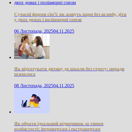
Сучасні форми сім’ї: як живуть пари без шлюбу, діти
у двох домах і поліаморні союзи
06 Листопада, 2025
04.11.2025
Як підготувати дитину до школи без стресу: поради
психолога
08 Листопада, 2025
04.11.2025
Як обрати ідеальний відпочинок за типом
особистості: інтровертам і екстравертам