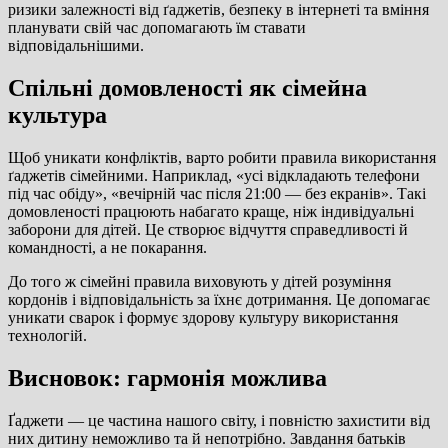
ризики залежності від ґаджетів, безпеку в інтернеті та вміння
планувати свій час допомагають їм ставати
відповідальнішими.
Спільні домовленості як сімейна
культура
Щоб уникати конфліктів, варто робити правила використання
ґаджетів сімейними. Наприклад, «усі відкладають телефони
під час обіду», «вечірній час після 21:00 — без екранів». Такі
домовленості працюють набагато краще, ніж індивідуальні
заборони для дітей. Це створює відчуття справедливості й
командності, а не покарання.
До того ж сімейні правила виховують у дітей розуміння
кордонів і відповідальність за їхнє дотримання. Це допомагає
уникати сварок і формує здорову культуру використання
технологій.
Висновок: гармонія можлива
Ґаджети — це частина нашого світу, і повністю захистити від
них дитину неможливо та й непотрібно. Завдання батьків