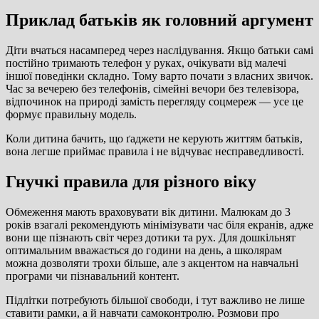
Приклад батьків як головний аргумент
Діти вчаться насамперед через наслідування. Якщо батьки самі
постійно тримають телефон у руках, очікувати від малечі
іншої поведінки складно. Тому варто почати з власних звичок.
Час за вечерею без телефонів, сімейні вечори без телевізора,
відпочинок на природі замість перегляду соцмереж — усе це
формує правильну модель.
Коли дитина бачить, що ґаджети не керують життям батьків,
вона легше приймає правила і не відчуває несправедливості.
Гнучкі правила для різного віку
Обмеження мають враховувати вік дитини. Малюкам до 3
років взагалі рекомендують мінімізувати час біля екранів, адже
вони ще пізнають світ через дотики та рух. Для дошкільнят
оптимальним вважається до години на день, а школярам
можна дозволяти трохи більше, але з акцентом на навчальні
програми чи пізнавальний контент.
Підлітки потребують більшої свободи, і тут важливо не лише
ставити рамки, а й навчати самоконтролю. Розмови про