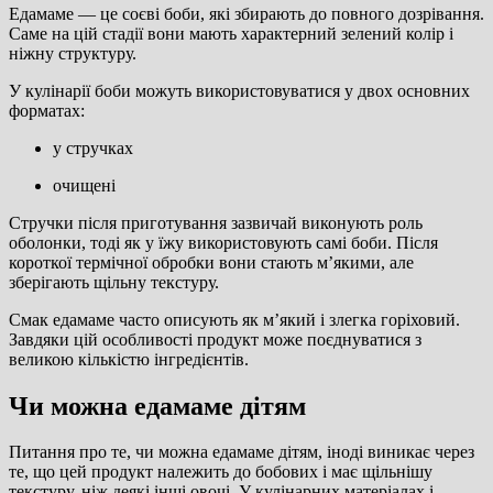
Едамаме — це соєві боби, які збирають до повного дозрівання.
Саме на цій стадії вони мають характерний зелений колір і
ніжну структуру.
У кулінарії боби можуть використовуватися у двох основних
форматах:
у стручках
очищені
Стручки після приготування зазвичай виконують роль
оболонки, тоді як у їжу використовують самі боби. Після
короткої термічної обробки вони стають м’якими, але
зберігають щільну текстуру.
Смак едамаме часто описують як м’який і злегка горіховий.
Завдяки цій особливості продукт може поєднуватися з
великою кількістю інгредієнтів.
Чи можна едамаме дітям
Питання про те, чи можна едамаме дітям, іноді виникає через
те, що цей продукт належить до бобових і має щільнішу
текстуру, ніж деякі інші овочі. У кулінарних матеріалах і