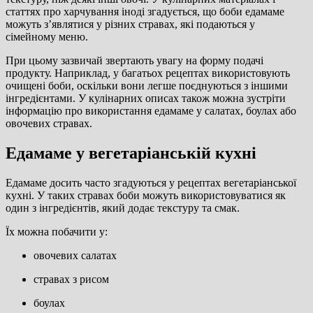
статтях про харчування іноді згадується, що боби едамаме
можуть з’являтися у різних стравах, які подаються у
сімейному меню.
При цьому зазвичай звертають увагу на форму подачі
продукту. Наприклад, у багатьох рецептах використовують
очищені боби, оскільки вони легше поєднуються з іншими
інгредієнтами. У кулінарних описах також можна зустріти
інформацію про використання едамаме у салатах, боулах або
овочевих стравах.
Едамаме у вегетаріанській кухні
Едамаме досить часто згадуються у рецептах вегетаріанської
кухні. У таких стравах боби можуть використовуватися як
один з інгредієнтів, який додає текстуру та смак.
Їх можна побачити у:
овочевих салатах
стравах з рисом
боулах