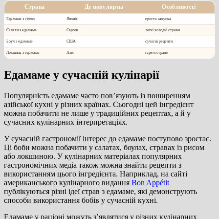
Страва
Де популярна
Особливості
Едамаме з сіллю
Японія
проста закуска
Салати з едамаме
Європа
легкі холодні страви
Боул з едамаме
США
сучасні рецепти
Локшина з едамаме
Азія
гарячі страви
Едамаме у сучасній кулінарії
Популярність едамаме часто пов’язують із поширенням
азійської кухні у різних країнах. Сьогодні цей інгредієнт
можна побачити не лише у традиційних рецептах, а й у
сучасних кулінарних інтерпретаціях.
У сучасній гастрономії інтерес до едамаме поступово зростає.
Ці боби можна побачити у салатах, боулах, стравах із рисом
або локшиною. У кулінарних матеріалах популярних
гастрономічних медіа також можна знайти рецепти з
використанням цього інгредієнта. Наприклад, на сайті
американського кулінарного видання
Bon Appétit
публікуються різні ідеї страв з едамаме, які демонструють
способи використання бобів у сучасній кухні.
Едамаме у раціоні можуть з’являтися у різних кулінарних