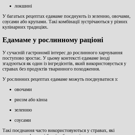
локшині
У багатьох рецептах едамаме поєднують із зеленню, овочами,
соусами або крупами. Такі комбінації зустрічаються у різних
кулінарних традиціях.
Едамаме у рослинному раціоні
У сучасній гастрономії інтерес до рослинного харчування
поступово зростає. У цьому контексті едамаме іноді
згадуються як один із інгредієнтів, який використовується у
стравах без продуктів тваринного походження.
У рослинних рецептах едамаме можуть поєднуватися з:
овочами
рисом або кіноа
зеленню
соусами
Такі поєднання часто використовуються у стравах, які