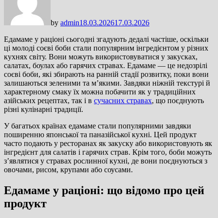
by
admin
18.03.2026
17.03.2026
Едамаме у раціоні сьогодні згадують дедалі частіше, оскільки
ці молоді соєві боби стали популярним інгредієнтом у різних
кухнях світу. Вони можуть використовуватися у закусках,
салатах, боулах або гарячих стравах. Едамаме — це недозрілі
соєві боби, які збирають на ранній стадії розвитку, поки вони
залишаються зеленими та м’якими. Завдяки ніжній текстурі й
характерному смаку їх можна побачити як у традиційних
азійських рецептах, так і в
сучасних стравах
, що поєднують
різні кулінарні традиції.
У багатьох країнах едамаме стали популярними завдяки
поширенню японської та паназійської кухні. Цей продукт
часто подають у ресторанах як закуску або використовують як
інгредієнт для салатів і гарячих страв. Крім того, боби можуть
з’являтися у стравах рослинної кухні, де вони поєднуються з
овочами, рисом, крупами або соусами.
Едамаме у раціоні: що відомо про цей
продукт