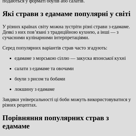
подаються у форматі боулів або салатів.
Які страви з едамаме популярні у світі
У різних країнах світу можна зустріти різні страви з едамаме.
Деякі з них пов’язані з традиційною кухнею, а інші — з
сучасними кулінарними інтерпретаціями.
Серед популярних варіантів страв часто згадують:
едамаме з морською сіллю — закуска японської кухні
салати з едамаме та овочами
боули з рисом та бобами
локшину з едамаме
Завдяки універсальності ці боби можуть використовуватися у
різних рецептах.
Порівняння популярних страв з
едамаме