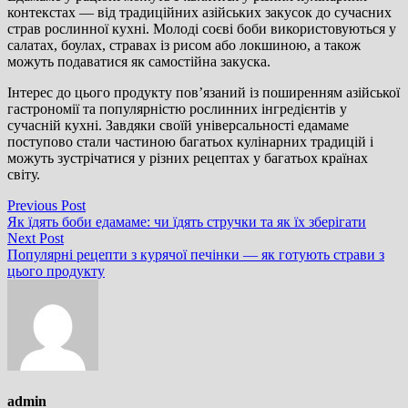
контекстах — від традиційних азійських закусок до сучасних
страв рослинної кухні. Молоді соєві боби використовуються у
салатах, боулах, стравах із рисом або локшиною, а також
можуть подаватися як самостійна закуска.
Інтерес до цього продукту пов’язаний із поширенням азійської
гастрономії та популярністю рослинних інгредієнтів у
сучасній кухні. Завдяки своїй універсальності едамаме
поступово стали частиною багатьох кулінарних традицій і
можуть зустрічатися у різних рецептах у багатьох країнах
світу.
Навігація
Previous
Previous Post
post:
Як їдять боби едамаме: чи їдять стручки та як їх зберігати
записів
Next
Next Post
post:
Популярні рецепти з курячої печінки — як готують страви з
цього продукту
admin