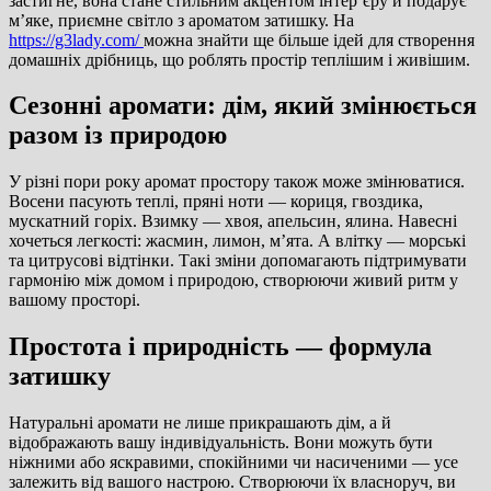
застигне, вона стане стильним акцентом інтер’єру й подарує
м’яке, приємне світло з ароматом затишку. На
https://g3lady.com/
можна знайти ще більше ідей для створення
домашніх дрібниць, що роблять простір теплішим і живішим.
Сезонні аромати: дім, який змінюється
разом із природою
У різні пори року аромат простору також може змінюватися.
Восени пасують теплі, пряні ноти — кориця, гвоздика,
мускатний горіх. Взимку — хвоя, апельсин, ялина. Навесні
хочеться легкості: жасмин, лимон, м’ята. А влітку — морські
та цитрусові відтінки. Такі зміни допомагають підтримувати
гармонію між домом і природою, створюючи живий ритм у
вашому просторі.
Простота і природність — формула
затишку
Натуральні аромати не лише прикрашають дім, а й
відображають вашу індивідуальність. Вони можуть бути
ніжними або яскравими, спокійними чи насиченими — усе
залежить від вашого настрою. Створюючи їх власноруч, ви