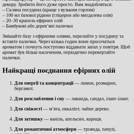
декору. Зробити його дуже просто. Вам знадобляться:
– Скляна посудина (краще з вузьким горлом)
– 100 мл базової рідини (гліцерин або мигдалева олія)
– 20–30 крапель ефірних олій
– Бамбукові або дерев’яні палички
Змішайте базу з ефірними оліями, перелийте у посудину та
вставте палички. Через кілька годин вони просочаться
ароматом і почнуть поступово віддавати запах у повітря. Щоб
аромат був більш насиченим, періодично перевертайте
палички.
Найкращі поєднання ефірних олій
Для енергії та концентрації
— лимон, розмарин,
бергамот.
Для розслаблення і сну
— лаванда, сандал, іланг-іланг.
Для свіжості
— м’ята, евкаліпт, чайне дерево.
Для затишку
— ваніль, апельсин, кориця.
Для романтичної атмосфери
— троянда, пачулі,