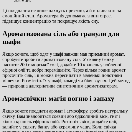
жасмин.
Ці поєднання не лише пахнуть приємно, а й впливають на
емоційний стан. Ароматерапія допомагає зняти стрес,
підвищує концентрацію та покращує якість сну.
Ароматизована сіль або гранули для
шафи
Якщо хочете, щоб одяг у шафі завжди мав приємний аромат,
спробуйте зробити ароматизовану сіль. У скляну банку
насипте 200 г морської солі, додайте 10 крапель улюбленої
ефірної олії та добре перемішайте. Через кілька годин аромат
просочить сіль, і її можна пересипати в маленькі полотняні
мішечки. Розмістіть їх у шафі, комоді чи біля взуття. Цей метод
— природна альтернатива синтетичним ароматизаторам.
Аромасвічки: магія вогню і запаху
Якщо хочете поєднати аромат і атмосферу, зробіть натуральну
свічку. Вам знадобиться соєвий або бджолиний віск, гніт і
кілька крапель ефірних олій. Розтопіть віск, додайте олії,
залийте у скляну банку або керамічну чашу. Коли свічка