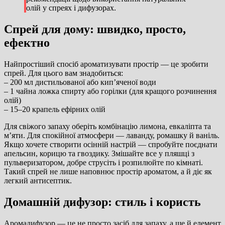
олій у спреях і дифузорах.
Спрей для дому: швидко, просто,
ефектно
Найпростіший спосіб ароматизувати простір — це зробити
спрей. Для цього вам знадобиться:
– 200 мл дистильованої або кип’яченої води
– 1 чайна ложка спирту або горілки (для кращого розчинення
олій)
– 15–20 крапель ефірних олій
Для свіжого запаху оберіть комбінацію лимона, евкаліпта та
м’яти. Для спокійної атмосфери — лаванду, ромашку й ваніль.
Якщо хочете створити осінній настрій — спробуйте поєднати
апельсин, корицю та гвоздику. Змішайте все у пляшці з
пульверизатором, добре струсіть і розпилюйте по кімнаті.
Такий спрей не лише наповнює простір ароматом, а й діє як
легкий антисептик.
Домашній дифузор: стиль і користь
Аромадифузор — це не просто засіб для запаху, а ще й елемент