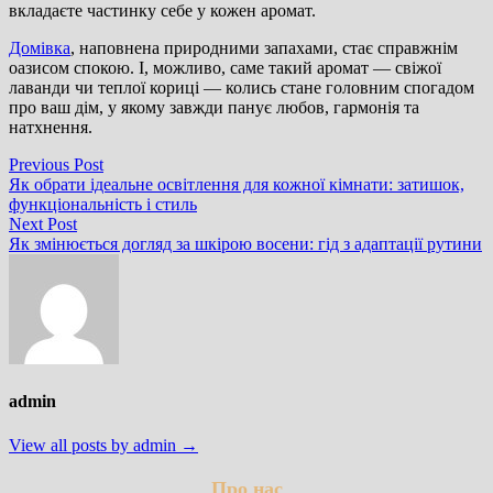
вкладаєте частинку себе у кожен аромат.
Домівка
, наповнена природними запахами, стає справжнім
оазисом спокою. І, можливо, саме такий аромат — свіжої
лаванди чи теплої кориці — колись стане головним спогадом
про ваш дім, у якому завжди панує любов, гармонія та
натхнення.
Навігація
Previous
Previous Post
post:
Як обрати ідеальне освітлення для кожної кімнати: затишок,
записів
функціональність і стиль
Next
Next Post
post:
Як змінюється догляд за шкірою восени: гід з адаптації рутини
admin
View all posts by admin →
Про нас