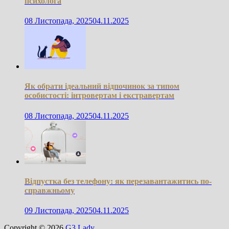
психолога
08 Листопада, 2025
04.11.2025
Як обрати ідеальний відпочинок за типом
особистості: інтровертам і екстравертам
08 Листопада, 2025
04.11.2025
Відпустка без телефону: як перезавантажитись по-
справжньому
09 Листопада, 2025
04.11.2025
Copyright © 2026
G3 Lady
.