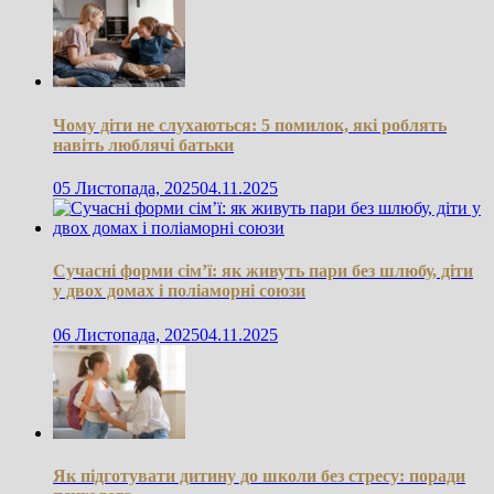
Чому діти не слухаються: 5 помилок, які роблять
навіть люблячі батьки
05 Листопада, 2025
04.11.2025
Сучасні форми сім’ї: як живуть пари без шлюбу, діти
у двох домах і поліаморні союзи
06 Листопада, 2025
04.11.2025
Як підготувати дитину до школи без стресу: поради