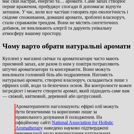
має свій настрій, енергію та… аромати. Саме запах створює
перше враження, пробуджує спогади й допомагає відчути
затишок. У час, коли все частіше говорять про екологічність і
свідоме споживання, домашні аромати, зроблені власноруч,
стали справжнім трендом. Вони не містять синтетичних
добавок, не викликають алергії та дарують унікальну
атмосферу вашому простору.
Чому варто обрати натуральні аромати
Куплені у магазині свічки та ароматизатори часто мають
приємний запах, але разом із ним у повітря потрапляють
штучні ароматизатори та консерванти. Вони можуть
викликати головний біль або подразнення. Натомість
натуральні аромати, створені власноруч, складаються лише з
ефірних олій, води та безпечних основ. Ви контролюєте кожен
інгредієнт і можете створити аромат, який підходить саме вам
— свіжий, квітковий, деревний або цитрусовий.
Ароматерапевти наголошують: ефірні олії можуть
бути безпечними та корисними лише за
правильного дозування й походження. На
офіційному сайті
National Association for Holistic
Aromatherapy
наведено науково підтверджені
рекомендації щодо використання натуральних