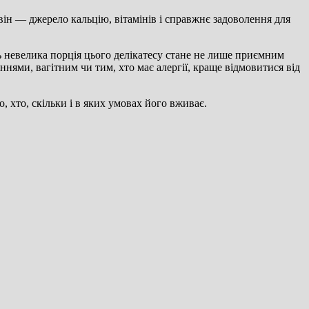
 він — джерело кальцію, вітамінів і справжнє задоволення для
нь невелика порція цього делікатесу стане не лише приємним
нями, вагітним чи тим, хто має алергії, краще відмовитися від
, хто, скільки і в яких умовах його вживає.