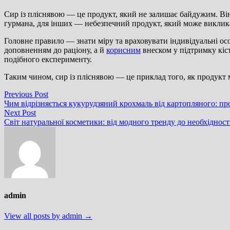
Сир із пліснявою — це продукт, який не залишає байдужим. Він 
гурмана, для інших — небезпечний продукт, який може виклика
Головне правило — знати міру та враховувати індивідуальні ос
доповненням до раціону, а й
корисним
внеском у підтримку кіст
подібного експерименту.
Таким чином, сир із пліснявою — це приклад того, як продукт мо
Навігація
Previous
Previous Post
post:
Чим відрізняється кукурудзяний крохмаль від картопляного: пр
записів
Next
Next Post
post:
Світ натуральної косметики: від модного тренду до необхідност
admin
View all posts by admin →