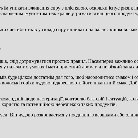
 їм уникати вживання сиру з пліснявою, оскільки існує ризик інф
з ослабленим імунітетом теж краще утриматися від цього продукт
ьних антибіотиків у складі сиру впливати на баланс кишкової м
ю
ів, слід дотримуватися простих правил. Насамперед важливо об
я у належних умовах і мати приємний аромат, а не різкий запах а
ів буде цілком достатнім для того, щоб насолодитися смаком і о
о волоські горіхи чудово підкреслюють його пікантний смак. Добр
рекомендації щодо пастеризації, контролю бактерій і ситуацій, к
ж користю та потенційною небезпекою таких продуктів.
соуси. Він чудово розкривається у поєднанні з вершками або оли