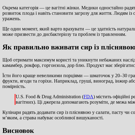
Окрема категорія — це вагітні жінки. Медики одностайно радять
розвиток плода і навіть становити загрозу для життя. Людям і
уражень.
Ще один момент, який варто врахувати — це здатність натурал
може призвести до дисбактеріозу та проблем із травленням.
Як правильно вживати сир із плісняво
Щоб отримати максимум користі та уникнути небажаних наслідк
камамбер, рокфор, горгонзола, дор блю. Продукт має зберігатис
Їсти його краще невеликими порціями — шматочок у 20–30 грам
фрукти, ягоди та горіхи. Наприклад, груші, виноград, інжир аб
помірність.
U.S. Food & Drug Administration (
FDA
) містить офіційні 
вагітних). Ці джерела допомагають розуміти, де межа мі
Кулінари радять додавати сир із пліснявою у салати, пасту чи 
м’яким, а страва набуває особливої вишуканості.
Висновок