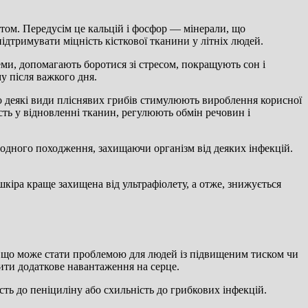
том. Передусім це кальцій і фосфор — мінерали, що
підтримувати міцність кісткової тканини у літніх людей.
еми, допомагають боротися зі стресом, покращують сон і
у після важкого дня.
о деякі види пліснявих грибів стимулюють вироблення корисної
асть у відновленні тканин, регулюють обмін речовин і
иродного походження, захищаючи організм від деяких інфекцій.
кіра краще захищена від ультрафіолету, а отже, знижується
і, що може стати проблемою для людей із підвищеним тиском чи
ти додаткове навантаження на серце.
сть до пеніциліну або схильність до грибкових інфекцій.