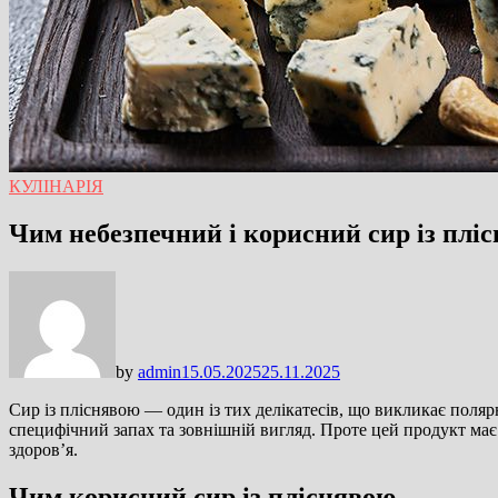
КУЛІНАРІЯ
Чим небезпечний і корисний сир із плі
by
admin
15.05.2025
25.11.2025
Сир із пліснявою — один із тих делікатесів, що викликає поля
специфічний запах та зовнішній вигляд. Проте цей продукт має 
здоров’я.
Чим корисний сир із пліснявою