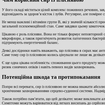
У його складі міститься цілий комплекс поживних речовин, зав
відповідають за здоров’я кісток і зубів. Регулярне, але помірн
Не менш важливі і вітаміни групи B, які у значній кількості п
загальний психоемоційний стан. Саме завдяки цьому шматочок к
Цікавою є роль плісняви. Вона не тільки формує неповторний с
мікрофлори, а також пригнічують розвиток патогенних бактерій.
підтримують енергетичний баланс.
Деякі дослідники навіть вважають, що пліснява в сирах має ант
Саме тому сир із пліснявою колись цінували не лише як делікат
Є ще одна цікава особливість: споживання цього продукту може
ризик сонячних опіків і навіть певних видів захворювань.
Потенційна шкода та протипоказання
Попри всі переваги, сир із пліснявою не можна вважати абсол
хронічними захворюваннями серцево-судинної системи. Надмір
Також потрібно пам’ятати, що цей делікатес може викликати але
Симптоми можуть варіюватися від легких висипань до серйозн