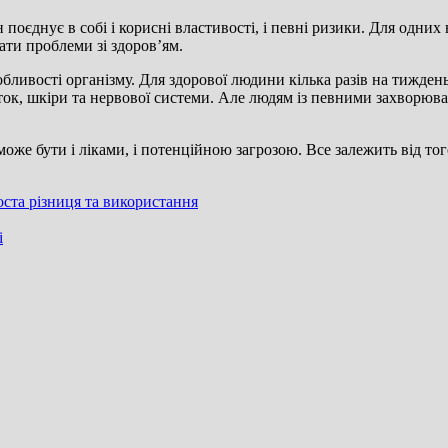
поєднує в собі і корисні властивості, і певні ризики. Для одних
ти проблеми зі здоров’ям.
обливості організму. Для здорової людини кілька разів на тижде
ок, шкіри та нервової системи. Але людям із певними захворюван
же бути і ліками, і потенційною загрозою. Все залежить від того
оста різниця та використання
і