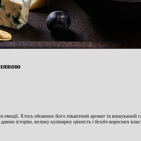
снявою
рні емоції. Хтось обожнює його пікантний аромат та вишуканий с
давню історію, велику кулінарну цінність і безліч корисних вла