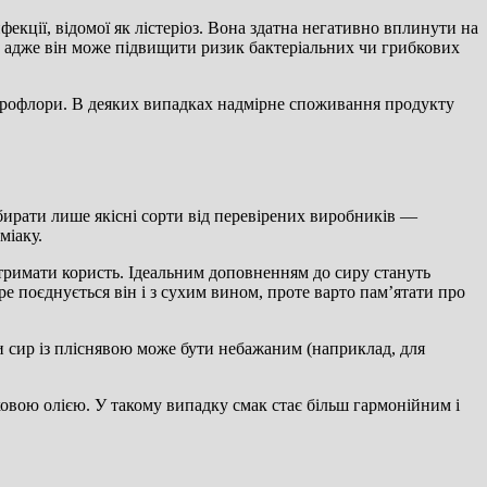
екції, відомої як лістеріоз. Вона здатна негативно вплинути на
у, адже він може підвищити ризик бактеріальних чи грибкових
ікрофлори. В деяких випадках надмірне споживання продукту
ирати лише якісні сорти від перевірених виробників —
міаку.
тримати користь. Ідеальним доповненням до сиру стануть
е поєднується він і з сухим вином, проте варто пам’ятати про
оли сир із пліснявою може бути небажаним (наприклад, для
вковою олією. У такому випадку смак стає більш гармонійним і