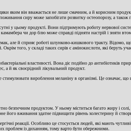
дяки яким він вважається не лише смачним, а й корисним продук
е споживання сиру може запобігати розвитку остеопорозу, а також 
рисутні у цьому продукті. Вони підтримують роботу нервової сист
амамбера чи дор блю може справді підняти настрій і зняти втом
мак, але й сприяє роботі шлунково-кишкового тракту. Відомо, щ
 Окрім того, у складі таких сирів є амінокислоти, які беруть уч
ибактеріальні властивості. Вона діє подібно до антибіотиків пр
ес, а й як своєрідний лікувальний продукт.
 стимулювати вироблення меланіну в організмі. Це означає, що ш
ютно безпечним продуктом. У ньому міститься багато жиру і сол
не його вживання здатне підвищити рівень холестерину й створи
ргічні реакції. Особливо це стосується людей, які мають чутливі
их проблем із диханням, тому варто бути обережними.