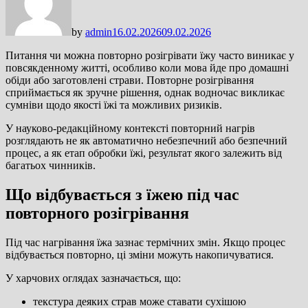
by
admin
16.02.2026
09.02.2026
Питання чи можна повторно розігрівати їжу часто виникає у
повсякденному житті, особливо коли мова йде про домашні
обіди або заготовлені страви. Повторне розігрівання
сприймається як зручне рішення, однак водночас викликає
сумніви щодо якості їжі та можливих ризиків.
У науково-редакційному контексті повторний нагрів
розглядають не як автоматично небезпечний або безпечний
процес, а як етап обробки їжі, результат якого залежить від
багатьох чинників.
Що відбувається з їжею під час
повторного розігрівання
Під час нагрівання їжа зазнає термічних змін. Якщо процес
відбувається повторно, ці зміни можуть накопичуватися.
У харчових оглядах зазначається, що:
текстура деяких страв може ставати сухішою