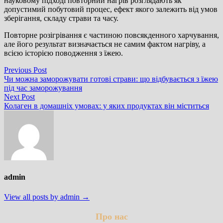
науковому підході повторний нагрів розглядають як
допустимий побутовий процес, ефект якого залежить від умов
зберігання, складу страви та часу.
Повторне розігрівання є частиною повсякденного харчування,
але його результат визначається не самим фактом нагріву, а
всією історією поводження з їжею.
Навігація
Previous
Previous Post
post:
Чи можна заморожувати готові страви: що відбувається з їжею
записів
під час заморожування
Next
Next Post
post:
Колаген в домашніх умовах: у яких продуктах він міститься
admin
View all posts by admin →
Про нас