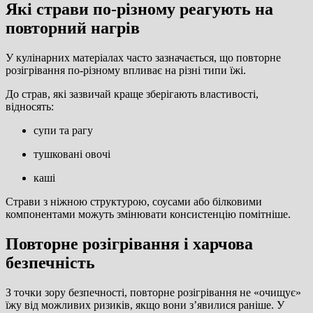
Які страви по-різному реагують на
повторний нагрів
У кулінарних матеріалах часто зазначається, що повторне
розігрівання по-різному впливає на різні типи їжі.
До страв, які зазвичай краще зберігають властивості,
відносять:
супи та рагу
тушковані овочі
каші
Страви з ніжною структурою, соусами або білковими
компонентами можуть змінювати консистенцію помітніше.
Повторне розігрівання і харчова
безпечність
З точки зору безпечності, повторне розігрівання не «очищує»
їжу від можливих ризиків, якщо вони зʼявилися раніше. У