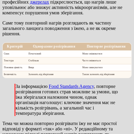
професійних
джерелах
підкреслюється, що нагрів лише
уповільнює або знижує активність мікроорганізмів, але не
компенсує порушення умов зберігання.
Саме тому повторний нагрів розглядають як частину
загального ланцюга поводження з їжею, а не як окреме
рішення.
Критерій
Одноразове розігрівання
Повторне розігрівання
Смак
Початковий
Може змінюватися
Текстура
Стабільна
Часто змінюється
Поживна цінність
Вища
Може знижуватися
Безпечність
Залежить від зберігання
Також залежить від зберігання
За інформацією
Food Standards Agency
, повторне
розігрівання готових страв можливе за умови, що
їжа зберігалася належним чином, однак
організація наголошує: ключове значення має не
кількість розігрівань, а загальний час і
температура зберігання.
Тема чи можна повторно розігрівати їжу не має простої
відповіді у форматі «так» або «ні». У редакційному та