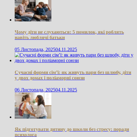
Чому діти не слухаються: 5 помилок, які роблять
навіть люблячі батьки
05 Листопада, 2025
04.11.2025
Сучасні форми сім’ї: як живуть пари без шлюбу, діти
у двох домах і поліаморні союзи
06 Листопада, 2025
04.11.2025
Як підготувати дитину до школи без стресу: поради
психолога