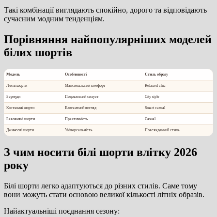
Такі комбінації виглядають спокійно, дорого та відповідають
сучасним модним тенденціям.
Порівняння найпопулярніших моделей
білих шортів
Модель
Особливості
Стиль образу
Лляні шорти
Максимальний комфорт
Relaxed chic
Бермуди
Подовжений силует
City style
Костюмні шорти
Елегантний вигляд
Smart casual
Бавовняні шорти
Практичність
Casual
Джинсові шорти
Універсальність
Повсякденний стиль
З чим носити білі шорти влітку 2026
року
Білі шорти легко адаптуються до різних стилів. Саме тому
вони можуть стати основою великої кількості літніх образів.
Найактуальніші поєднання сезону: