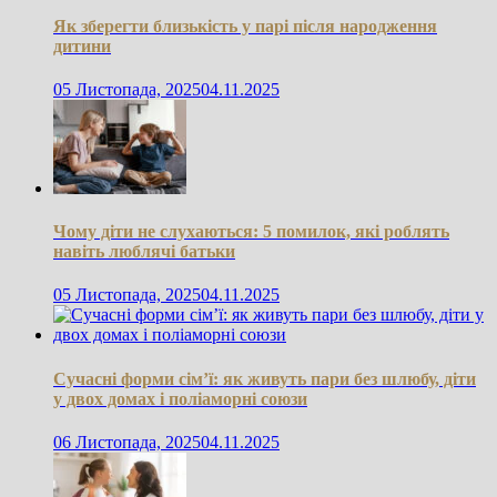
Як зберегти близькість у парі після народження
дитини
05 Листопада, 2025
04.11.2025
Чому діти не слухаються: 5 помилок, які роблять
навіть люблячі батьки
05 Листопада, 2025
04.11.2025
Сучасні форми сім’ї: як живуть пари без шлюбу, діти
у двох домах і поліаморні союзи
06 Листопада, 2025
04.11.2025