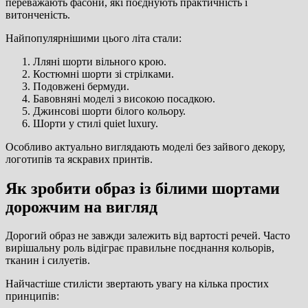
переважають фасони, які поєднують практичність і
витонченість.
Найпопулярнішими цього літа стали:
Лляні шорти вільного крою.
Костюмні шорти зі стрілками.
Подовжені бермуди.
Бавовняні моделі з високою посадкою.
Джинсові шорти білого кольору.
Шорти у стилі quiet luxury.
Особливо актуально виглядають моделі без зайвого декору,
логотипів та яскравих принтів.
Як зробити образ із білими шортами
дорожчим на вигляд
Дорогий образ не завжди залежить від вартості речей. Часто
вирішальну роль відіграє правильне поєднання кольорів,
тканин і силуетів.
Найчастіше стилісти звертають увагу на кілька простих
принципів: