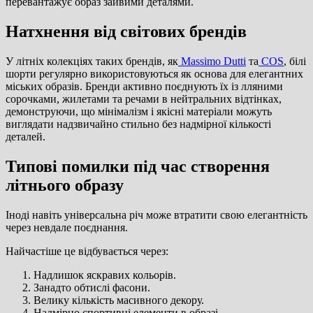
перевантажує образ зайвими деталями.
Натхнення від світових брендів
У літніх колекціях таких брендів, як
Massimo Dutti
та
COS
, білі
шорти регулярно використовуються як основа для елегантних
міських образів. Бренди активно поєднують їх із лляними
сорочками, жилетами та речами в нейтральних відтінках,
демонструючи, що мінімалізм і якісні матеріали можуть
виглядати надзвичайно стильно без надмірної кількості
деталей.
Типові помилки під час створення
літнього образу
Іноді навіть універсальна річ може втратити свою елегантність
через невдале поєднання.
Найчастіше це відбувається через:
Надлишок яскравих кольорів.
Занадто обтислі фасони.
Велику кількість масивного декору.
Надмірно спортивні елементи в образі.