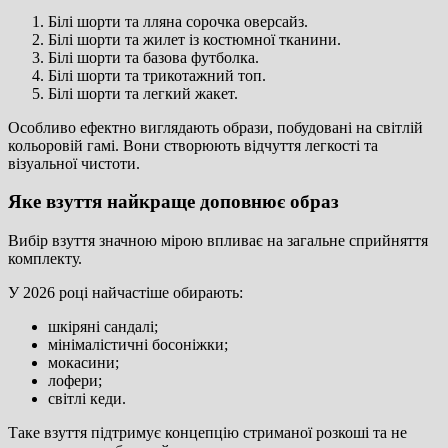
Білі шорти та лляна сорочка оверсайз.
Білі шорти та жилет із костюмної тканини.
Білі шорти та базова футболка.
Білі шорти та трикотажний топ.
Білі шорти та легкий жакет.
Особливо ефектно виглядають образи, побудовані на світлій
кольоровій гамі. Вони створюють відчуття легкості та
візуальної чистоти.
Яке взуття найкраще доповнює образ
Вибір взуття значною мірою впливає на загальне сприйняття
комплекту.
У 2026 році найчастіше обирають:
шкіряні сандалі;
мінімалістичні босоніжки;
мокасини;
лофери;
світлі кеди.
Таке взуття підтримує концепцію стриманої розкоші та не