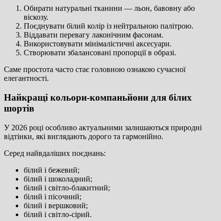
Обирати натуральні тканини — льон, бавовну або
віскозу.
Поєднувати білий колір із нейтральною палітрою.
Віддавати перевагу лаконічним фасонам.
Використовувати мінімалістичні аксесуари.
Створювати збалансовані пропорції в образі.
Саме простота часто стає головною ознакою сучасної
елегантності.
Найкращі кольори-компаньйони для білих
шортів
У 2026 році особливо актуальними залишаються природні
відтінки, які виглядають дорого та гармонійно.
Серед найвдаліших поєднань:
білий і бежевий;
білий і шоколадний;
білий і світло-блакитний;
білий і пісочний;
білий і вершковий;
білий і світло-сірий.