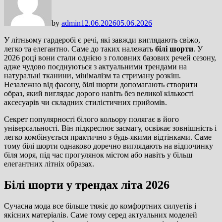
by
admin
12.06.2026
05.06.2026
У літньому гардеробі є речі, які завжди виглядають свіжо,
легко та елегантно. Саме до таких належать
білі шорти
. У
2026 році вони стали однією з головних базових речей сезону,
адже чудово поєднуються з актуальними трендами на
натуральні тканини, мінімалізм та стриману розкіш.
Незалежно від фасону, білі шорти допомагають створити
образ, який виглядає дорого навіть без великої кількості
аксесуарів чи складних стилістичних прийомів.
Секрет популярності білого кольору полягає в його
універсальності. Він підкреслює засмагу, освіжає зовнішність і
легко комбінується практично з будь-якими відтінками. Саме
тому білі шорти однаково доречно виглядають на відпочинку
біля моря, під час прогулянок містом або навіть у більш
елегантних літніх образах.
Білі шорти у трендах літа 2026
Сучасна мода все більше тяжіє до комфортних силуетів і
якісних матеріалів. Саме тому серед актуальних моделей