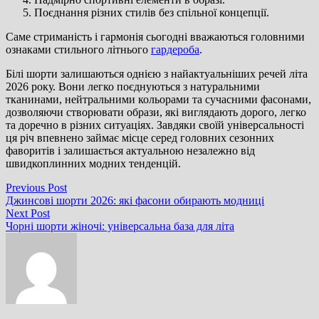
Поєднання різних стилів без спільної концепції.
Саме стриманість і гармонія сьогодні вважаються головними
ознаками стильного літнього
гардероба
.
Білі шорти залишаються однією з найактуальніших речей літа
2026 року. Вони легко поєднуються з натуральними
тканинами, нейтральними кольорами та сучасними фасонами,
дозволяючи створювати образи, які виглядають дорого, легко
та доречно в різних ситуаціях. Завдяки своїй універсальності
ця річ впевнено займає місце серед головних сезонних
фаворитів і залишається актуальною незалежно від
швидкоплинних модних тенденцій.
Навігація
Previous
Previous Post
post:
Джинсові шорти 2026: які фасони обирають модниці
записів
Next
Next Post
post:
Чорні шорти жіночі: універсальна база для літа