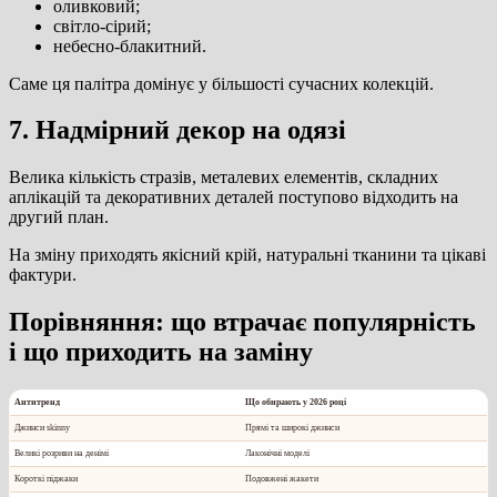
оливковий;
світло-сірий;
небесно-блакитний.
Саме ця палітра домінує у більшості сучасних колекцій.
7. Надмірний декор на одязі
Велика кількість стразів, металевих елементів, складних
аплікацій та декоративних деталей поступово відходить на
другий план.
На зміну приходять якісний крій, натуральні тканини та цікаві
фактури.
Порівняння: що втрачає популярність
і що приходить на заміну
Антитренд
Що обирають у 2026 році
Джинси skinny
Прямі та широкі джинси
Великі розриви на денімі
Лаконічні моделі
Короткі піджаки
Подовжені жакети