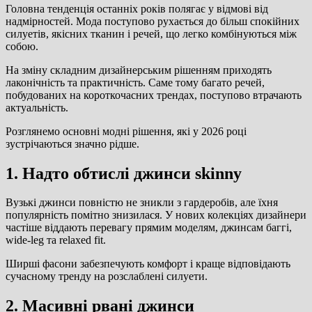
Головна тенденція останніх років полягає у відмові від
надмірностей. Мода поступово рухається до більш спокійних
силуетів, якісних тканин і речей, що легко комбінуються між
собою.
На зміну складним дизайнерським рішенням приходять
лаконічність та практичність. Саме тому багато речей,
побудованих на короткочасних трендах, поступово втрачають
актуальність.
Розглянемо основні модні рішення, які у 2026 році
зустрічаються значно рідше.
1. Надто обтислі джинси skinny
Вузькі джинси повністю не зникли з гардеробів, але їхня
популярність помітно знизилася. У нових колекціях дизайнери
частіше віддають перевагу прямим моделям, джинсам баггі,
wide-leg та relaxed fit.
Ширші фасони забезпечують комфорт і краще відповідають
сучасному тренду на розслаблені силуети.
2. Масивні рвані джинси