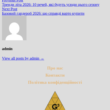
Навігація
Previous Post
post:
Тренди літа 2026: 10 речей, які будуть усюди цього сезону
записів
Next
Next Post
post:
Базовий гардероб 2026: що справді варто купити
admin
View all posts by admin →
Про нас
Контакти
Політика конфіденційності