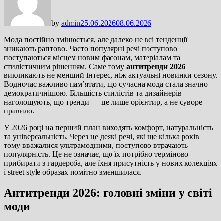
by
admin
25.06.2026
08.06.2026
Мода постійно змінюється, але далеко не всі тенденції
зникають раптово. Часто популярні речі поступово
поступаються місцем новим фасонам, матеріалам та
стилістичним рішенням. Саме тому
антитренди 2026
викликають не менший інтерес, ніж актуальні новинки сезону.
Водночас важливо пам’ятати, що сучасна мода стала значно
демократичнішою. Більшість стилістів та дизайнерів
наголошують, що тренди — це лише орієнтир, а не суворе
правило.
У 2026 році на перший план виходять комфорт, натуральність
та універсальність. Через це деякі речі, які ще кілька років
тому вважалися ультрамодними, поступово втрачають
популярність. Це не означає, що їх потрібно терміново
прибирати з гардероба, але їхня присутність у нових колекціях
і street style образах помітно зменшилася.
Антитренди 2026: головні зміни у світі
моди