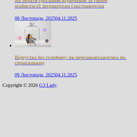
Як обрати ідеальний відпочинок за типом
особистості: інтровертам і екстравертам
08 Листопада, 2025
04.11.2025
Відпустка без телефону: як перезавантажитись по-
справжньому
09 Листопада, 2025
04.11.2025
Copyright © 2026
G3 Lady
.