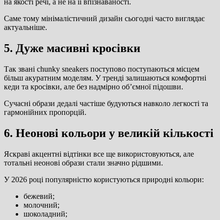
на якості речі, а не на її впізнаваності.
Саме тому мінімалістичний дизайн сьогодні часто виглядає
актуальніше.
5. Дуже масивні кросівки
Так звані chunky sneakers поступово поступаються місцем
більш акуратним моделям. У тренді залишаються комфортні
кеди та кросівки, але без надмірно об’ємної підошви.
Сучасні образи дедалі частіше будуються навколо легкості та
гармонійних пропорцій.
6. Неонові кольори у великій кількості
Яскраві акцентні відтінки все ще використовуються, але
тотальні неонові образи стали значно рідшими.
У 2026 році популярністю користуються природні кольори:
бежевий;
молочний;
шоколадний;