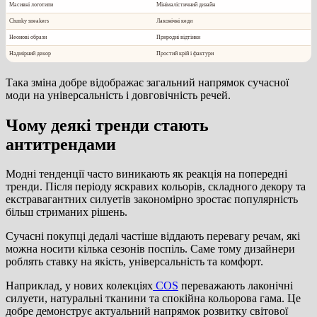
Масивні логотипи
Мінімалістичний дизайн
Chunky sneakers
Лаконічні кеди
Неонові образи
Природні відтінки
Надмірний декор
Простий крій і фактури
Така зміна добре відображає загальний напрямок сучасної
моди на універсальність і довговічність речей.
Чому деякі тренди стають
антитрендами
Модні тенденції часто виникають як реакція на попередні
тренди. Після періоду яскравих кольорів, складного декору та
екстравагантних силуетів закономірно зростає популярність
більш стриманих рішень.
Сучасні покупці дедалі частіше віддають перевагу речам, які
можна носити кілька сезонів поспіль. Саме тому дизайнери
роблять ставку на якість, універсальність та комфорт.
Наприклад, у нових колекціях
COS
переважають лаконічні
силуети, натуральні тканини та спокійна кольорова гама. Це
добре демонструє актуальний напрямок розвитку світової