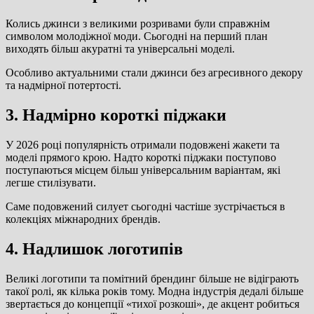
Колись джинси з великими розривами були справжнім
символом молодіжної моди. Сьогодні на перший план
виходять більш акуратні та універсальні моделі.
Особливо актуальними стали джинси без агресивного декору
та надмірної потертості.
3. Надмірно короткі піджаки
У 2026 році популярність отримали подовжені жакети та
моделі прямого крою. Надто короткі піджаки поступово
поступаються місцем більш універсальним варіантам, які
легше стилізувати.
Саме подовжений силует сьогодні частіше зустрічається в
колекціях міжнародних брендів.
4. Надлишок логотипів
Великі логотипи та помітний брендинг більше не відіграють
такої ролі, як кілька років тому. Модна індустрія дедалі більше
звертається до концепції «тихої розкоші», де акцент робиться