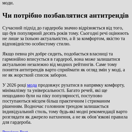
моди.
Чи потрібно позбавлятися антитрендів
Сучасний підхід до гардероба значно відрізняється від того,
що був популярний десять років тому. Сьогодні речі оцінюють
не лише за їхньою актуальністю, а й за комфортом, якістю та
відповідністю особистому стилю.
Якщо певна річ добре сидить, подобається власниці та
гармонійно вписується в гардероб, вона може залишатися
актуальною незалежно від модних рейтингів. Саме тому
поняття антитрендів варто сприймати як огляд змін у моді, а
не як жорсткий список заборон.
У 2026 році
мода
продовжує рухатися в напрямку комфорту,
мінімалізму та універсальності. Багато речей, які ще
нещодавно були на піку популярності, поступово
поступаються місцем більш практичним і стриманим
рішенням. Водночас головним трендом залишається
індивідуальний стиль, тому будь-які модні рекомендації варто
розглядати як джерело натхнення, а не як обов’язкові правила
для гардероба.
Previous