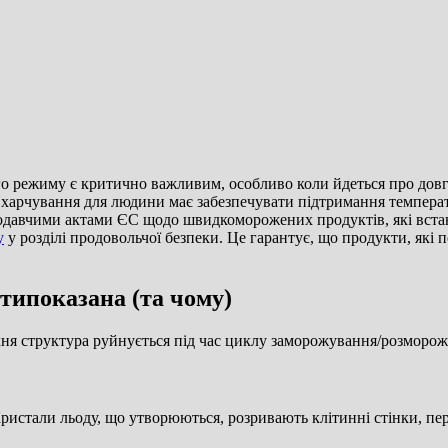
о режиму є критично важливим, особливо коли йдеться про довго
харчування для людини має забезпечувати підтримання температ
одавчими актами ЄС щодо швидкоморожених продуктів, які встан
у
у розділі продовольчої безпеки. Це гарантує, що продукти, які 
типоказана (та чому)
хня структура руйнується під час циклу заморожування/розморожу
ристали льоду, що утворюються, розривають клітинні стінки, пер