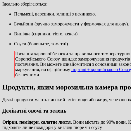
Ідеально зберігаються:
Пельмені, вареники, млинці з начинкою.
Бульйони (зручно заморожувати у формочках для льоду).
Випічка (сирники, тісто, кекси).
Соуси (болоньєзе, томатні).
Питання харчової безпеки та правильного температурног
Європейського Союзу, швидке заморожування продуктів 
постачання. Ви можете ознайомитися з основними закон
маркування, на офіційному
порталі Європейського Союз
безпечними.
Продукти, яким морозильна камера про
Деякі продукти мають високий вміст води або жиру, через що ї
Делікатні овочі та зелень
Огірки, помідори, салатне листя.
Вони містять до 90% води. К
підходять лише помідори у вигляді пюре чи соусу.