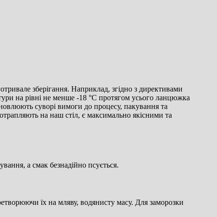
тривале зберігання. Наприклад, згідно з директивами
ури на рівні не менше -18 °C протягом усього ланцюжка
овлюють суворі вимоги до процесу, пакування та
потрапляють на наш стіл, є максимально якісними та
вання, а смак безнадійно псується.
етворюючи їх на мляву, водянисту масу. Для заморозки