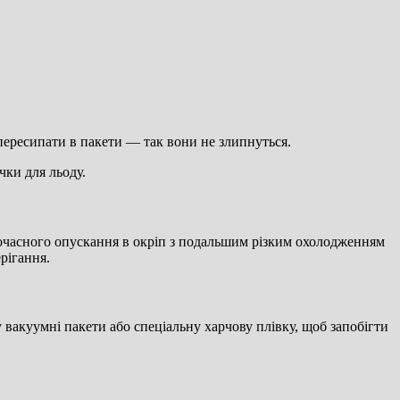
пересипати в пакети — так вони не злипнуться.
чки для льоду.
часного опускання в окріп з подальшим різким охолодженням
ерігання.
у вакуумні пакети або спеціальну харчову плівку, щоб запобігти