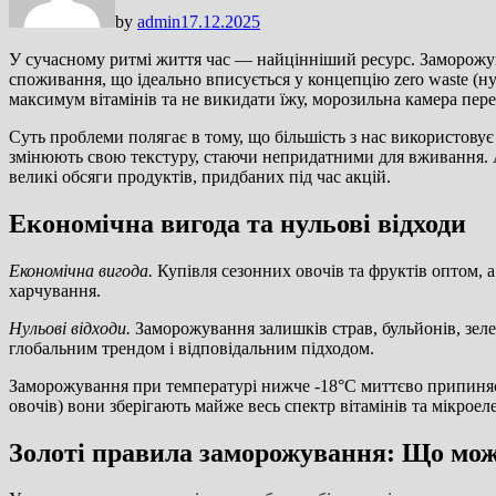
by
admin
17.12.2025
У сучасному ритмі життя час — найцінніший ресурс. Заморожув
споживання, що ідеально вписується у концепцію zero waste (ну
максимум вітамінів та не викидати їжу, морозильна камера пер
Суть проблеми полягає в тому, що більшість з нас використовує
змінюють свою текстуру, стаючи непридатними для вживання. А
великі обсяги продуктів, придбаних під час акцій.
Економічна вигода та нульові відходи
Економічна вигода.
Купівля сезонних овочів та фруктів оптом,
харчування.
Нульові відходи.
Заморожування залишків страв, бульйонів, зелен
глобальним трендом і відповідальним підходом.
Заморожування при температурі нижче -18°C миттєво припиняє
овочів) вони зберігають майже весь спектр вітамінів та мікрое
Золоті правила заморожування: Що мож