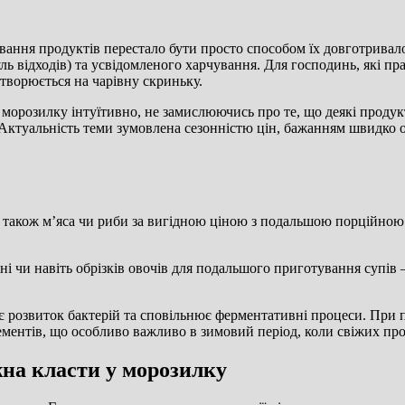
ання продуктів перестало бути просто способом їх довготривало
ль відходів) та усвідомленого харчування. Для господинь, які п
етворюється на чарівну скриньку.
 морозилку інтуїтивно, не замислюючись про те, що деякі продук
ктуальність теми зумовлена сезонністю цін, бажанням швидко ор
 а також м’яса чи риби за вигідною ціною з подальшою порційно
і чи навіть обрізків овочів для подальшого приготування супів 
 розвиток бактерій та сповільнює ферментативні процеси. При 
лементів, що особливо важливо в зимовий період, коли свіжих про
на класти у морозилку