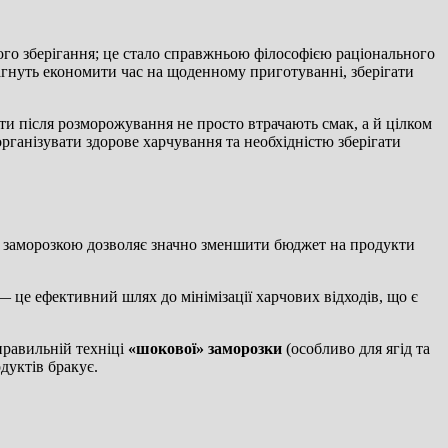
го зберігання; це стало справжньою філософією раціонального
рагнуть економити час на щоденному приготуванні, зберігати
ти після розморожування не просто втрачають смак, а й цілком
ганізувати здорове харчування та необхідністю зберігати
ю заморозкою дозволяє значно зменшити бюджет на продукти
— це ефективний шлях до мінімізації харчових відходів, що є
правильній техніці
«шокової» заморозки
(особливо для ягід та
дуктів бракує.