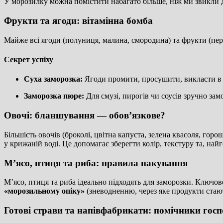
У морозилку можна помістити набагато більше, ніж ми звикли 
Фрукти та ягоди: вітамінна бомба
Майже всі ягоди (полуниця, малина, смородина) та фрукти (пер
Секрет успіху
Суха заморозка:
Ягоди промити, просушити, викласти в о
Заморозка пюре:
Для смузі, пирогів чи соусів зручно за
Овочі: бланшування — обов’язкове?
Більшість овочів (броколі, цвітна капуста, зелена квасоля, го
у крижаній воді. Це допомагає зберегти колір, текстуру та, найг
М’ясо, птиця та риба: правила пакування
М’ясо, птиця та риба ідеально підходять для заморозки. Ключ
«морозильному опіку»
(зневодненню, через яке продукти стаю
Готові страви та напівфабрикати: помічники госп