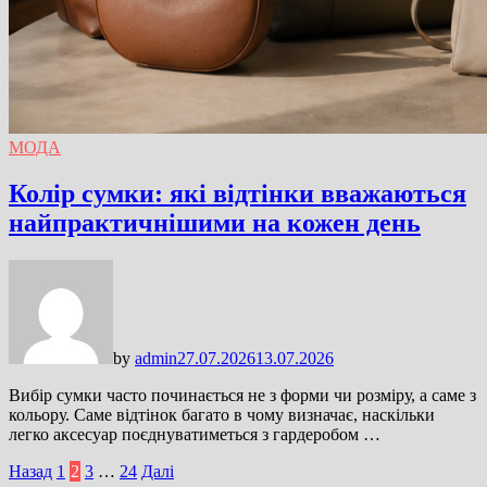
МОДА
Колір сумки: які відтінки вважаються
найпрактичнішими на кожен день
by
admin
27.07.2026
13.07.2026
Вибір сумки часто починається не з форми чи розміру, а саме з
кольору. Саме відтінок багато в чому визначає, наскільки
легко аксесуар поєднуватиметься з гардеробом …
Пагінація
Назад
1
2
3
…
24
Далі