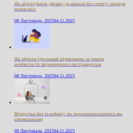
Як підготувати дитину до школи без стресу: поради
психолога
08 Листопада, 2025
04.11.2025
Як обрати ідеальний відпочинок за типом
особистості: інтровертам і екстравертам
08 Листопада, 2025
04.11.2025
Відпустка без телефону: як перезавантажитись по-
справжньому
09 Листопада, 2025
04.11.2025